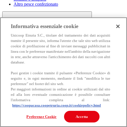
Altro pesce confezionato
Informativa essenziale cookie
Unicoop Etruria S.C., titolare del trattamento dei dati acquisiti
tramite il presente sito, informa l'utente che tale sito web utilizza
cookie di profilazione al fine di inviare messaggi pubblicitari in
linea con le preferenze manifestate nell'ambito della navigazione
Carne
in rete, anche attraverso l'arricchimento dei dati raccolti con altri
Carne
database.
Puoi gestire i cookie tramite il pulsante «Preferenze Cookie» di
seguito e, in ogni momento, mediante il link “modifica le tue
preferenze” nel footer del sito web.
Per maggiori informazioni in ordine ai cookie utilizzati dal sito
ed alla loro eventuale comunicazione è possibile consultare
l'informativa completa al link:
https://coopacasa.coopetruria.coop.it/cookiepolicy.html
Bovino
Ovino
Preferenze Cookie
Accetta
Suino
Equino