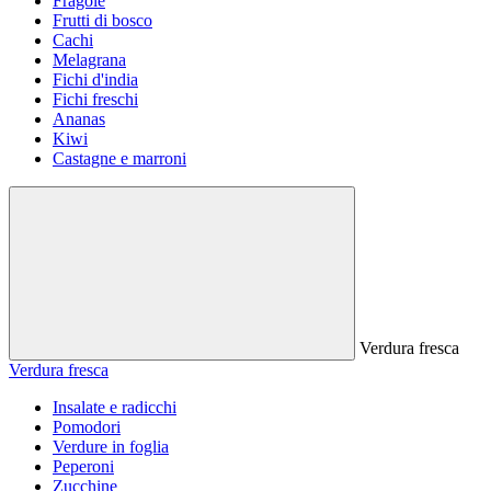
Fragole
Frutti di bosco
Cachi
Melagrana
Fichi d'india
Fichi freschi
Ananas
Kiwi
Castagne e marroni
Verdura fresca
Verdura fresca
Insalate e radicchi
Pomodori
Verdure in foglia
Peperoni
Zucchine