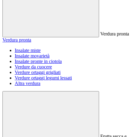
Verdura pronta
Verdura pronta
Insalate miste
Insalate movarietà
Insalate pronte in ciotola
Verdure da cuocere
Verdure ortaggi grigliati
Verdure ortaggi legumi lessati
Altra verdura
Frutta secca e