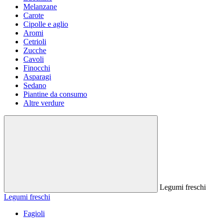
Melanzane
Carote
Cipolle e aglio
Aromi
Cetrioli
Zucche
Cavoli
Finocchi
Asparagi
Sedano
Piantine da consumo
Altre verdure
Legumi freschi
Legumi freschi
Fagioli