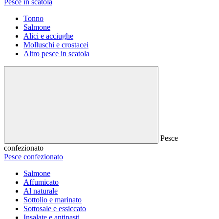
Pesce in scatola
Tonno
Salmone
Alici e acciughe
Molluschi e crostacei
Altro pesce in scatola
Pesce
confezionato
Pesce confezionato
Salmone
Affumicato
Al naturale
Sottolio e marinato
Sottosale e essiccato
Insalate e antipasti