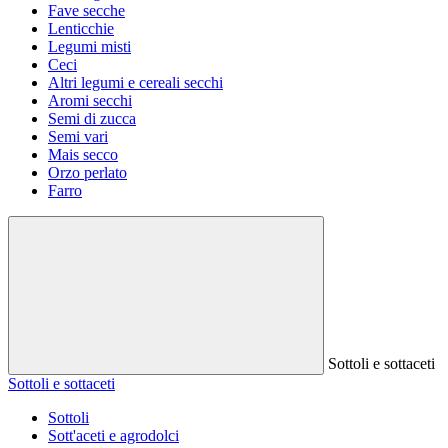
Fave secche
Lenticchie
Legumi misti
Ceci
Altri legumi e cereali secchi
Aromi secchi
Semi di zucca
Semi vari
Mais secco
Orzo perlato
Farro
Sottoli e sottaceti
Sottoli e sottaceti
Sottoli
Sott'aceti e agrodolci