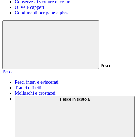
Conserve di verdure e legumi
Olive e capperi
Condimenti per pane e pizza
Pesce
Pesce
Pesci interi e eviscerati
Tranci e filetti
Molluschi e crostacei
Pesce in scatola