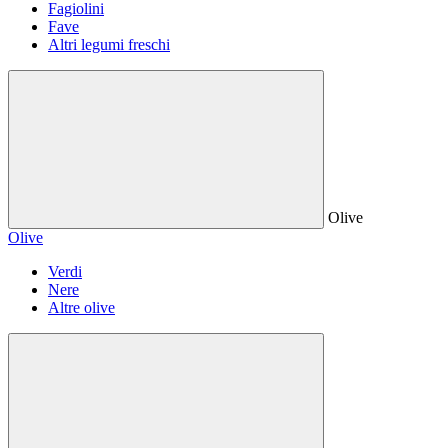
Fagiolini
Fave
Altri legumi freschi
Olive
Olive
Verdi
Nere
Altre olive