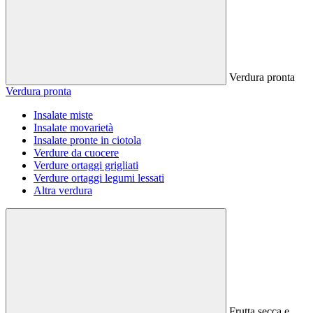
Verdura pronta
Verdura pronta
Insalate miste
Insalate movarietà
Insalate pronte in ciotola
Verdure da cuocere
Verdure ortaggi grigliati
Verdure ortaggi legumi lessati
Altra verdura
Frutta secca e