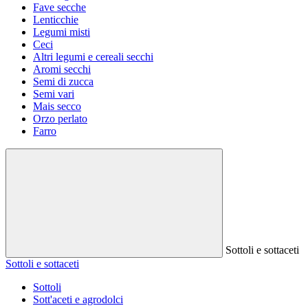
Fave secche
Lenticchie
Legumi misti
Ceci
Altri legumi e cereali secchi
Aromi secchi
Semi di zucca
Semi vari
Mais secco
Orzo perlato
Farro
Sottoli e sottaceti
Sottoli e sottaceti
Sottoli
Sott'aceti e agrodolci