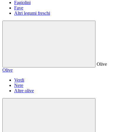
Fagiolini
Fave
Altri legumi freschi
Olive
Olive
Verdi
Nere
Altre olive