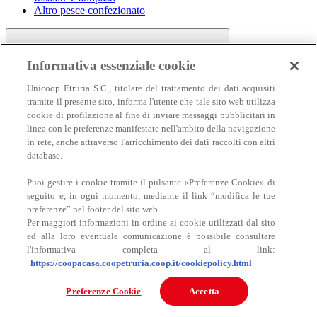
Altro pesce confezionato
Informativa essenziale cookie
Unicoop Etruria S.C., titolare del trattamento dei dati acquisiti
tramite il presente sito, informa l'utente che tale sito web utilizza
cookie di profilazione al fine di inviare messaggi pubblicitari in
linea con le preferenze manifestate nell'ambito della navigazione
Carne
in rete, anche attraverso l'arricchimento dei dati raccolti con altri
Carne
database.
Puoi gestire i cookie tramite il pulsante «Preferenze Cookie» di
seguito e, in ogni momento, mediante il link “modifica le tue
preferenze” nel footer del sito web.
Per maggiori informazioni in ordine ai cookie utilizzati dal sito
ed alla loro eventuale comunicazione è possibile consultare
l'informativa completa al link:
https://coopacasa.coopetruria.coop.it/cookiepolicy.html
Bovino
Ovino
Preferenze Cookie
Accetta
Suino
Equino