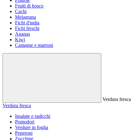
Fragole
Frutti di bosco
Cachi
Melagrana
Fichi d'india
Fichi freschi
Ananas
Kiwi
Castagne e marroni
Verdura fresca
Verdura fresca
Insalate e radicchi
Pomodori
Verdure in foglia
Peperoni
Zucchine