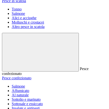
Pesce in scatola
Tonno
Salmone
Alici e acciughe
Molluschi e crostacei
Altro pesce in scatola
Pesce
confezionato
Pesce confezionato
Salmone
Affumicato
Al naturale
Sottolio e marinato
Sottosale e essiccato
Insalate e antipasti