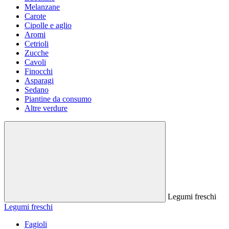
Melanzane
Carote
Cipolle e aglio
Aromi
Cetrioli
Zucche
Cavoli
Finocchi
Asparagi
Sedano
Piantine da consumo
Altre verdure
Legumi freschi
Legumi freschi
Fagioli