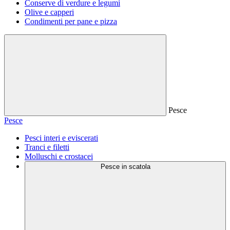
Conserve di verdure e legumi
Olive e capperi
Condimenti per pane e pizza
Pesce
Pesce
Pesci interi e eviscerati
Tranci e filetti
Molluschi e crostacei
Pesce in scatola