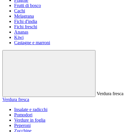
Fragole
Frutti di bosco
Cachi
Melagrana
Fichi d'india
Fichi freschi
Ananas
Kiwi
Castagne e marroni
Verdura fresca
Verdura fresca
Insalate e radicchi
Pomodori
Verdure in foglia
Peperoni
Zucchine