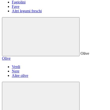
Fagiolini
Fave
Altri legumi freschi
Olive
Olive
Verdi
Nere
Altre olive