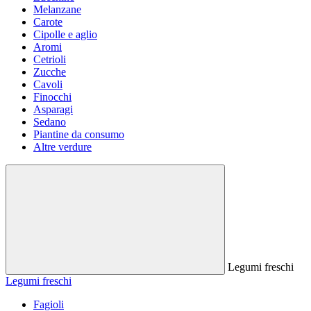
Melanzane
Carote
Cipolle e aglio
Aromi
Cetrioli
Zucche
Cavoli
Finocchi
Asparagi
Sedano
Piantine da consumo
Altre verdure
Legumi freschi
Legumi freschi
Fagioli