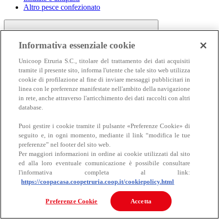
Altro pesce confezionato
Informativa essenziale cookie
Unicoop Etruria S.C., titolare del trattamento dei dati acquisiti
tramite il presente sito, informa l'utente che tale sito web utilizza
cookie di profilazione al fine di inviare messaggi pubblicitari in
linea con le preferenze manifestate nell'ambito della navigazione
Carne
in rete, anche attraverso l'arricchimento dei dati raccolti con altri
Carne
database.
Puoi gestire i cookie tramite il pulsante «Preferenze Cookie» di
seguito e, in ogni momento, mediante il link “modifica le tue
preferenze” nel footer del sito web.
Per maggiori informazioni in ordine ai cookie utilizzati dal sito
ed alla loro eventuale comunicazione è possibile consultare
l'informativa completa al link:
https://coopacasa.coopetruria.coop.it/cookiepolicy.html
Bovino
Ovino
Preferenze Cookie
Accetta
Suino
Equino