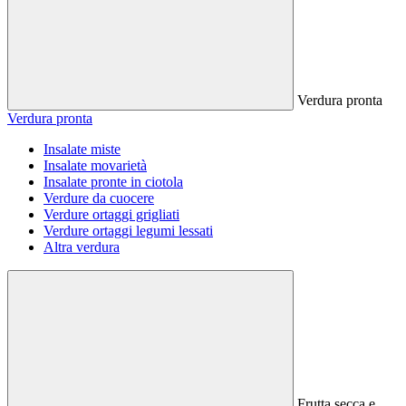
Verdura pronta
Verdura pronta
Insalate miste
Insalate movarietà
Insalate pronte in ciotola
Verdure da cuocere
Verdure ortaggi grigliati
Verdure ortaggi legumi lessati
Altra verdura
Frutta secca e