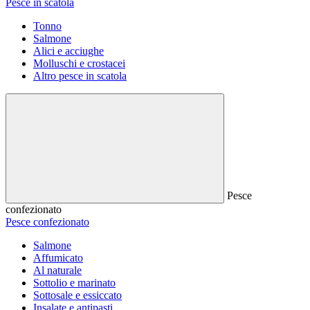
Pesce in scatola
Tonno
Salmone
Alici e acciughe
Molluschi e crostacei
Altro pesce in scatola
Pesce
confezionato
Pesce confezionato
Salmone
Affumicato
Al naturale
Sottolio e marinato
Sottosale e essiccato
Insalate e antipasti