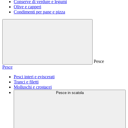
Conserve di verdure e legumi
Olive e capperi
Condimenti per pane e pizza
Pesce
Pesce
Pesci interi e eviscerati
Tranci e filetti
Molluschi e crostacei
Pesce in scatola