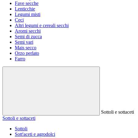
Fave secche
Lenticchie
Legumi misti
Ceci
Altri legumi e cereali secchi
Aromi secchi
Semi di zucca
Semi vari
Mais secco
Orzo perlato
Farro
Sottoli e sottaceti
Sottoli e sottaceti
Sottoli
Sott'aceti e agrodolci