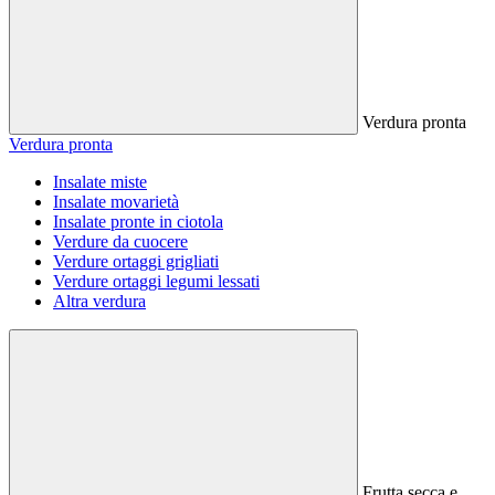
Verdura pronta
Verdura pronta
Insalate miste
Insalate movarietà
Insalate pronte in ciotola
Verdure da cuocere
Verdure ortaggi grigliati
Verdure ortaggi legumi lessati
Altra verdura
Frutta secca e