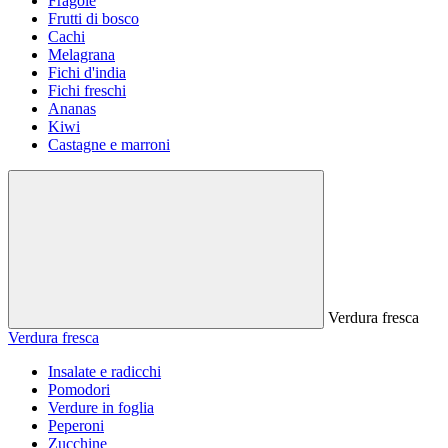
Fragole
Frutti di bosco
Cachi
Melagrana
Fichi d'india
Fichi freschi
Ananas
Kiwi
Castagne e marroni
Verdura fresca
Verdura fresca
Insalate e radicchi
Pomodori
Verdure in foglia
Peperoni
Zucchine