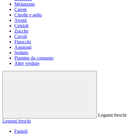
Melanzane
Carote
Cipolle e aglio
Aromi
Cetrioli
Zucche
Cavoli
Finocchi
Asparagi
Sedano
Piantine da consumo
Altre verdure
Legumi freschi
Legumi freschi
Fagioli