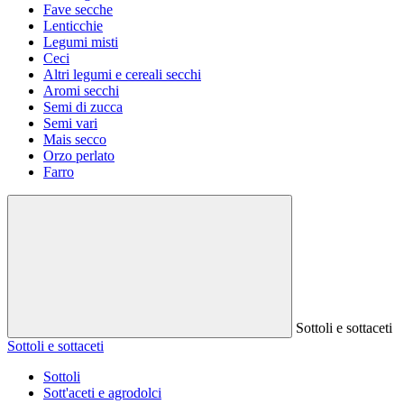
Fave secche
Lenticchie
Legumi misti
Ceci
Altri legumi e cereali secchi
Aromi secchi
Semi di zucca
Semi vari
Mais secco
Orzo perlato
Farro
Sottoli e sottaceti
Sottoli e sottaceti
Sottoli
Sott'aceti e agrodolci