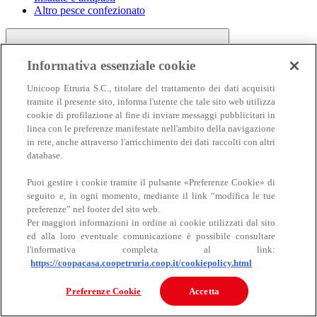
Altro pesce confezionato
Informativa essenziale cookie
Unicoop Etruria S.C., titolare del trattamento dei dati acquisiti
tramite il presente sito, informa l'utente che tale sito web utilizza
cookie di profilazione al fine di inviare messaggi pubblicitari in
linea con le preferenze manifestate nell'ambito della navigazione
Carne
in rete, anche attraverso l'arricchimento dei dati raccolti con altri
Carne
database.
Puoi gestire i cookie tramite il pulsante «Preferenze Cookie» di
seguito e, in ogni momento, mediante il link “modifica le tue
preferenze” nel footer del sito web.
Per maggiori informazioni in ordine ai cookie utilizzati dal sito
ed alla loro eventuale comunicazione è possibile consultare
l'informativa completa al link:
https://coopacasa.coopetruria.coop.it/cookiepolicy.html
Bovino
Ovino
Preferenze Cookie
Accetta
Suino
Equino