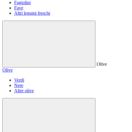
Fagiolini
Fave
Altri legumi freschi
Olive
Olive
Verdi
Nere
Altre olive