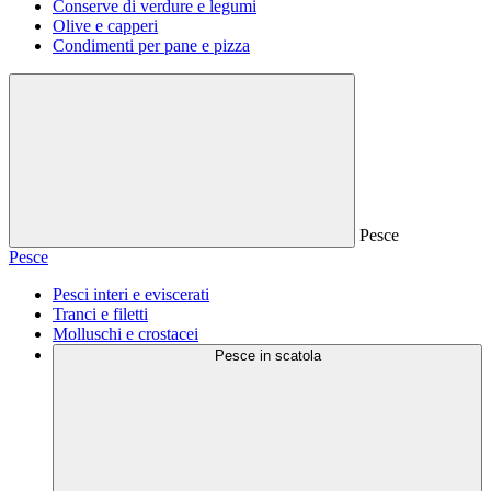
Conserve di verdure e legumi
Olive e capperi
Condimenti per pane e pizza
Pesce
Pesce
Pesci interi e eviscerati
Tranci e filetti
Molluschi e crostacei
Pesce in scatola