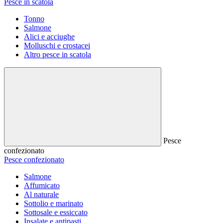
Pesce in scatola
Tonno
Salmone
Alici e acciughe
Molluschi e crostacei
Altro pesce in scatola
Pesce
confezionato
Pesce confezionato
Salmone
Affumicato
Al naturale
Sottolio e marinato
Sottosale e essiccato
Insalate e antipasti