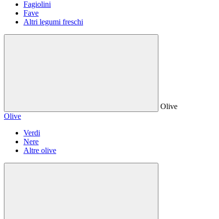
Fagiolini
Fave
Altri legumi freschi
Olive
Olive
Verdi
Nere
Altre olive