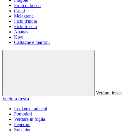
Fragole
Frutti di bosco
Cachi
Melagrana
Fichi d'india
Fichi freschi
Ananas
Kiwi
Castagne e marroni
Verdura fresca
Verdura fresca
Insalate e radicchi
Pomodori
Verdure in foglia
Peperoni
Zucchine