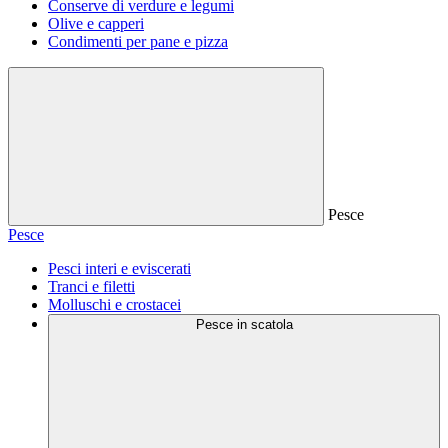
Conserve di verdure e legumi
Olive e capperi
Condimenti per pane e pizza
Pesce
Pesce
Pesci interi e eviscerati
Tranci e filetti
Molluschi e crostacei
Pesce in scatola