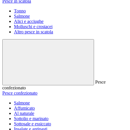
Pesce in scatola
Tonno
Salmone
Alici e acciughe
Molluschi e crostacei
Altro pesce in scatola
Pesce
confezionato
Pesce confezionato
Salmone
Affumicato
Al naturale
Sottolio e marinato
Sottosale e essiccato
Insalate e antipasti