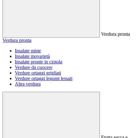
Verdura pronta
Verdura pronta
Insalate miste
Insalate movarietà
Insalate pronte in ciotola
Verdure da cuocere
Verdure ortaggi grigliati
Verdure ortaggi legumi lessati
Altra verdura
Frutta secca e