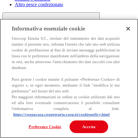
Altro pesce confezionato
Informativa essenziale cookie
Unicoop Etruria S.C., titolare del trattamento dei dati acquisiti
tramite il presente sito, informa l'utente che tale sito web utilizza
cookie di profilazione al fine di inviare messaggi pubblicitari in
linea con le preferenze manifestate nell'ambito della navigazione
Carne
in rete, anche attraverso l'arricchimento dei dati raccolti con altri
Carne
database.
Puoi gestire i cookie tramite il pulsante «Preferenze Cookie» di
seguito e, in ogni momento, mediante il link “modifica le tue
preferenze” nel footer del sito web.
Per maggiori informazioni in ordine ai cookie utilizzati dal sito
ed alla loro eventuale comunicazione è possibile consultare
l'informativa completa al link:
https://coopacasa.coopetruria.coop.it/cookiepolicy.html
Bovino
Ovino
Preferenze Cookie
Accetta
Suino
Equino