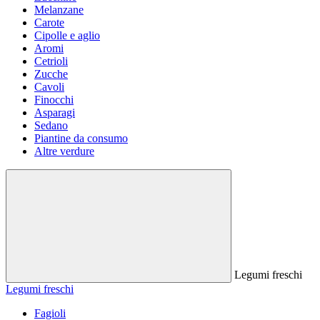
Melanzane
Carote
Cipolle e aglio
Aromi
Cetrioli
Zucche
Cavoli
Finocchi
Asparagi
Sedano
Piantine da consumo
Altre verdure
Legumi freschi
Legumi freschi
Fagioli