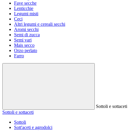
Fave secche
Lenticchie
Legumi misti
Ceci
Altri legumi e cereali secchi
Aromi secchi
Semi di zucca
Semi vari
Mais secco
Orzo perlato
Farro
Sottoli e sottaceti
Sottoli e sottaceti
Sottoli
Sott'aceti e agrodolci