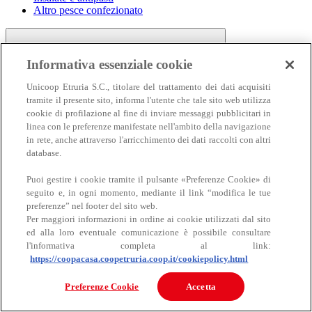
Altro pesce confezionato
Informativa essenziale cookie
Unicoop Etruria S.C., titolare del trattamento dei dati acquisiti
tramite il presente sito, informa l'utente che tale sito web utilizza
cookie di profilazione al fine di inviare messaggi pubblicitari in
linea con le preferenze manifestate nell'ambito della navigazione
Carne
in rete, anche attraverso l'arricchimento dei dati raccolti con altri
Carne
database.
Puoi gestire i cookie tramite il pulsante «Preferenze Cookie» di
seguito e, in ogni momento, mediante il link “modifica le tue
preferenze” nel footer del sito web.
Per maggiori informazioni in ordine ai cookie utilizzati dal sito
ed alla loro eventuale comunicazione è possibile consultare
l'informativa completa al link:
https://coopacasa.coopetruria.coop.it/cookiepolicy.html
Bovino
Ovino
Preferenze Cookie
Accetta
Suino
Equino