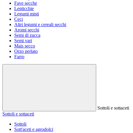
Fave secche
Lenticchie
Legumi misti
Ceci
Altri legumi e cereali secchi
Aromi secchi
Semi di zucca
Semi vari
Mais secco
Orzo perlato
Farro
Sottoli e sottaceti
Sottoli e sottaceti
Sottoli
Sott'aceti e agrodolci