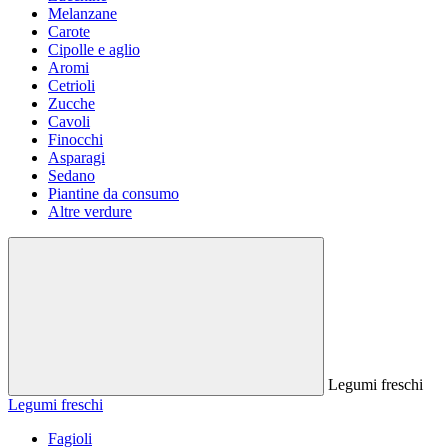
Melanzane
Carote
Cipolle e aglio
Aromi
Cetrioli
Zucche
Cavoli
Finocchi
Asparagi
Sedano
Piantine da consumo
Altre verdure
Legumi freschi
Legumi freschi
Fagioli