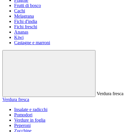
Fragole
Frutti di bosco
Cachi
Melagrana
Fichi d'india
Fichi freschi
Ananas
Kiwi
Castagne e marroni
Verdura fresca
Verdura fresca
Insalate e radicchi
Pomodori
Verdure in foglia
Peperoni
Zucchine