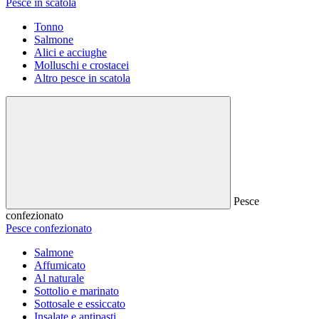
Pesce in scatola
Tonno
Salmone
Alici e acciughe
Molluschi e crostacei
Altro pesce in scatola
Pesce
confezionato
Pesce confezionato
Salmone
Affumicato
Al naturale
Sottolio e marinato
Sottosale e essiccato
Insalate e antipasti