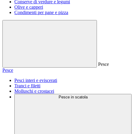
Conserve di verdure e legumi
Olive e capperi
Condimenti per pane e pizza
Pesce
Pesce
Pesci interi e eviscerati
Tranci e filetti
Molluschi e crostacei
Pesce in scatola