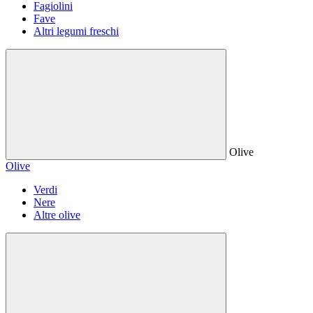
Fagiolini
Fave
Altri legumi freschi
Olive
Olive
Verdi
Nere
Altre olive