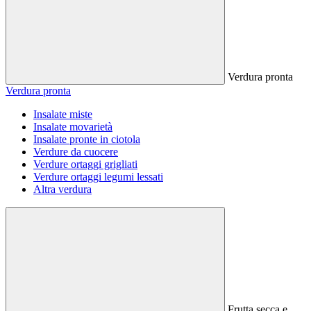
Verdura pronta
Verdura pronta
Insalate miste
Insalate movarietà
Insalate pronte in ciotola
Verdure da cuocere
Verdure ortaggi grigliati
Verdure ortaggi legumi lessati
Altra verdura
Frutta secca e