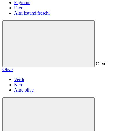
Fagiolini
Fave
Altri legumi freschi
Olive
Olive
Verdi
Nere
Altre olive