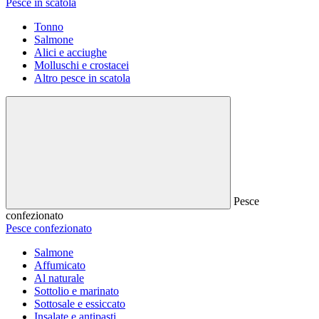
Pesce in scatola
Tonno
Salmone
Alici e acciughe
Molluschi e crostacei
Altro pesce in scatola
Pesce
confezionato
Pesce confezionato
Salmone
Affumicato
Al naturale
Sottolio e marinato
Sottosale e essiccato
Insalate e antipasti