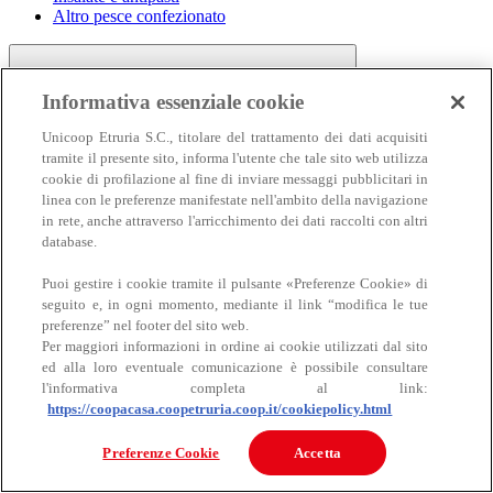
Altro pesce confezionato
Informativa essenziale cookie
Unicoop Etruria S.C., titolare del trattamento dei dati acquisiti
tramite il presente sito, informa l'utente che tale sito web utilizza
cookie di profilazione al fine di inviare messaggi pubblicitari in
linea con le preferenze manifestate nell'ambito della navigazione
Carne
in rete, anche attraverso l'arricchimento dei dati raccolti con altri
Carne
database.
Puoi gestire i cookie tramite il pulsante «Preferenze Cookie» di
seguito e, in ogni momento, mediante il link “modifica le tue
preferenze” nel footer del sito web.
Per maggiori informazioni in ordine ai cookie utilizzati dal sito
ed alla loro eventuale comunicazione è possibile consultare
l'informativa completa al link:
https://coopacasa.coopetruria.coop.it/cookiepolicy.html
Bovino
Ovino
Preferenze Cookie
Accetta
Suino
Equino