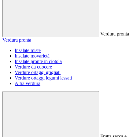
Verdura pronta
Verdura pronta
Insalate miste
Insalate movarietà
Insalate pronte in ciotola
Verdure da cuocere
Verdure ortaggi grigliati
Verdure ortaggi legumi lessati
Altra verdura
Frutta secca e