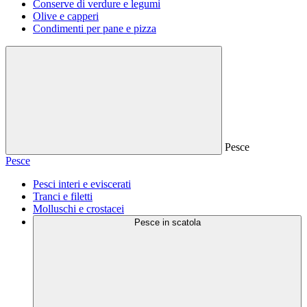
Conserve di verdure e legumi
Olive e capperi
Condimenti per pane e pizza
Pesce
Pesce
Pesci interi e eviscerati
Tranci e filetti
Molluschi e crostacei
Pesce in scatola