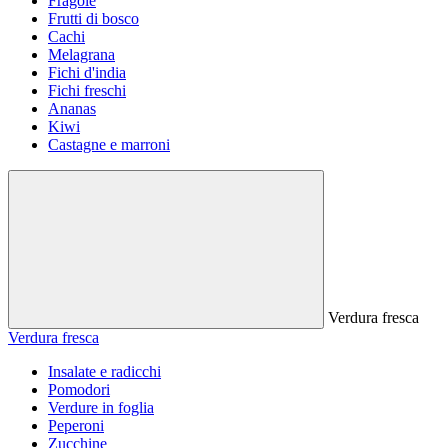
Fragole
Frutti di bosco
Cachi
Melagrana
Fichi d'india
Fichi freschi
Ananas
Kiwi
Castagne e marroni
Verdura fresca
Verdura fresca
Insalate e radicchi
Pomodori
Verdure in foglia
Peperoni
Zucchine