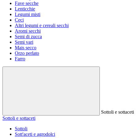
Fave secche
Lenticchie
Legumi misti
Ceci
Altri legumi e cereali secchi
Aromi secchi
Semi di zucca
Semi vari
Mais secco
Orzo perlato
Farro
Sottoli e sottaceti
Sottoli e sottaceti
Sottoli
Sott'aceti e agrodolci