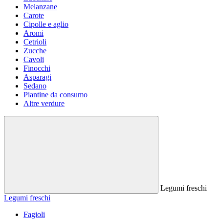
Melanzane
Carote
Cipolle e aglio
Aromi
Cetrioli
Zucche
Cavoli
Finocchi
Asparagi
Sedano
Piantine da consumo
Altre verdure
Legumi freschi
Legumi freschi
Fagioli