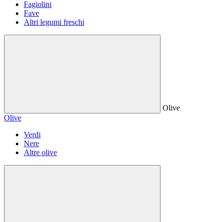
Fagiolini
Fave
Altri legumi freschi
Olive
Olive
Verdi
Nere
Altre olive