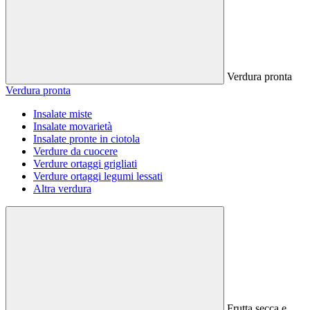
Verdura pronta
Verdura pronta
Insalate miste
Insalate movarietà
Insalate pronte in ciotola
Verdure da cuocere
Verdure ortaggi grigliati
Verdure ortaggi legumi lessati
Altra verdura
Frutta secca e