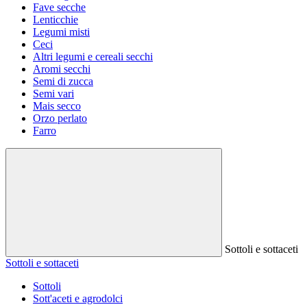
Fave secche
Lenticchie
Legumi misti
Ceci
Altri legumi e cereali secchi
Aromi secchi
Semi di zucca
Semi vari
Mais secco
Orzo perlato
Farro
Sottoli e sottaceti
Sottoli e sottaceti
Sottoli
Sott'aceti e agrodolci