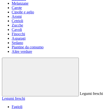
Melanzane
Carote
Cipolle e aglio
Aromi
Cetrioli
Zucche
Cavoli
Finocchi
Asparagi
Sedano
Piantine da consumo
Altre verdure
Legumi freschi
Legumi freschi
Fagioli