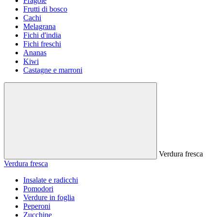
Fragole
Frutti di bosco
Cachi
Melagrana
Fichi d'india
Fichi freschi
Ananas
Kiwi
Castagne e marroni
Verdura fresca
Verdura fresca
Insalate e radicchi
Pomodori
Verdure in foglia
Peperoni
Zucchine