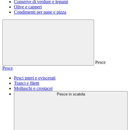
Conserve di verdure e legumi
Olive e capperi
Condimenti per pane e pizza
Pesce
Pesce
Pesci interi e eviscerati
Tranci e filetti
Molluschi e crostacei
Pesce in scatola