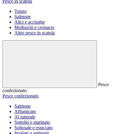
Pesce in scatola
Tonno
Salmone
Alici e acciughe
Molluschi e crostacei
Altro pesce in scatola
Pesce
confezionato
Pesce confezionato
Salmone
Affumicato
Al naturale
Sottolio e marinato
Sottosale e essiccato
Insalate e antipasti