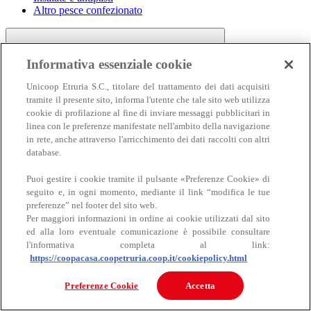
Altro pesce confezionato
Informativa essenziale cookie
Unicoop Etruria S.C., titolare del trattamento dei dati acquisiti
tramite il presente sito, informa l'utente che tale sito web utilizza
cookie di profilazione al fine di inviare messaggi pubblicitari in
linea con le preferenze manifestate nell'ambito della navigazione
Carne
in rete, anche attraverso l'arricchimento dei dati raccolti con altri
Carne
database.
Puoi gestire i cookie tramite il pulsante «Preferenze Cookie» di
seguito e, in ogni momento, mediante il link “modifica le tue
preferenze” nel footer del sito web.
Per maggiori informazioni in ordine ai cookie utilizzati dal sito
ed alla loro eventuale comunicazione è possibile consultare
l'informativa completa al link:
https://coopacasa.coopetruria.coop.it/cookiepolicy.html
Bovino
Ovino
Preferenze Cookie
Accetta
Suino
Equino