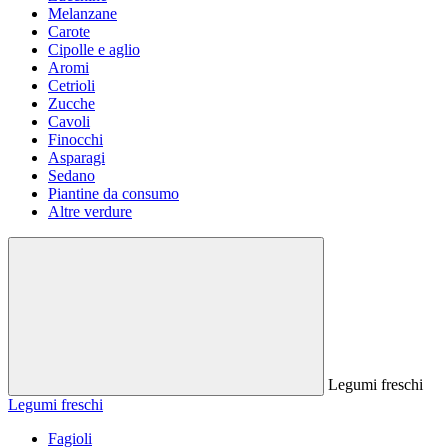
Melanzane
Carote
Cipolle e aglio
Aromi
Cetrioli
Zucche
Cavoli
Finocchi
Asparagi
Sedano
Piantine da consumo
Altre verdure
Legumi freschi
Legumi freschi
Fagioli