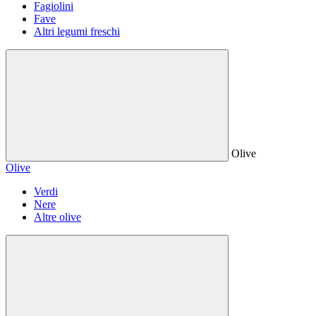
Fagiolini
Fave
Altri legumi freschi
Olive
Olive
Verdi
Nere
Altre olive