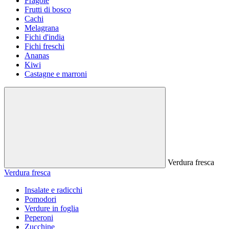
Fragole
Frutti di bosco
Cachi
Melagrana
Fichi d'india
Fichi freschi
Ananas
Kiwi
Castagne e marroni
Verdura fresca
Verdura fresca
Insalate e radicchi
Pomodori
Verdure in foglia
Peperoni
Zucchine