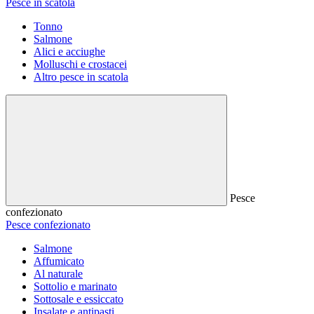
Pesce in scatola
Tonno
Salmone
Alici e acciughe
Molluschi e crostacei
Altro pesce in scatola
Pesce
confezionato
Pesce confezionato
Salmone
Affumicato
Al naturale
Sottolio e marinato
Sottosale e essiccato
Insalate e antipasti