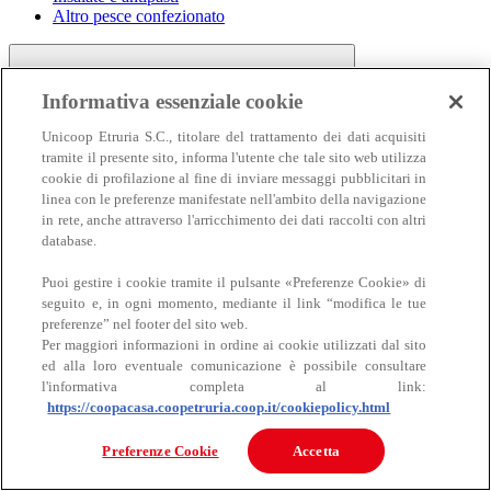
Altro pesce confezionato
Informativa essenziale cookie
Unicoop Etruria S.C., titolare del trattamento dei dati acquisiti
tramite il presente sito, informa l'utente che tale sito web utilizza
cookie di profilazione al fine di inviare messaggi pubblicitari in
linea con le preferenze manifestate nell'ambito della navigazione
Carne
in rete, anche attraverso l'arricchimento dei dati raccolti con altri
Carne
database.
Puoi gestire i cookie tramite il pulsante «Preferenze Cookie» di
seguito e, in ogni momento, mediante il link “modifica le tue
preferenze” nel footer del sito web.
Per maggiori informazioni in ordine ai cookie utilizzati dal sito
ed alla loro eventuale comunicazione è possibile consultare
l'informativa completa al link:
https://coopacasa.coopetruria.coop.it/cookiepolicy.html
Bovino
Ovino
Preferenze Cookie
Accetta
Suino
Equino