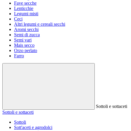
Fave secche
Lenticchie
Legumi misti
Ceci
Altri legumi e cereali secchi
Aromi secchi
Semi di zucca
Semi vari
Mais secco
Orzo perlato
Farro
Sottoli e sottaceti
Sottoli e sottaceti
Sottoli
Sott'aceti e agrodolci