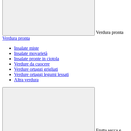
Verdura pronta
Verdura pronta
Insalate miste
Insalate movarietà
Insalate pronte in ciotola
Verdure da cuocere
Verdure ortaggi grigliati
Verdure ortaggi legumi lessati
Altra verdura
Frutta secca e