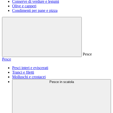
Conserve di verdure e legumi
Olive e capperi
Condimenti per pane e pizza
Pesce
Pesce
Pesci interi e eviscerati
Tranci e filetti
Molluschi e crostacei
Pesce in scatola