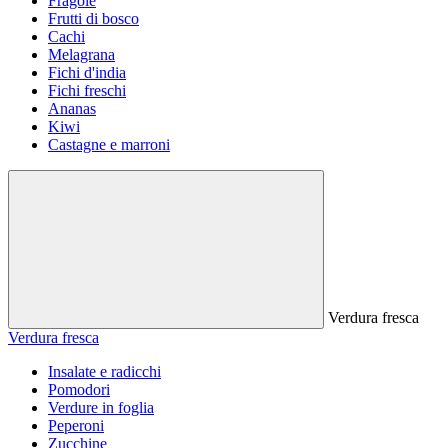
Fragole
Frutti di bosco
Cachi
Melagrana
Fichi d'india
Fichi freschi
Ananas
Kiwi
Castagne e marroni
Verdura fresca
Verdura fresca
Insalate e radicchi
Pomodori
Verdure in foglia
Peperoni
Zucchine