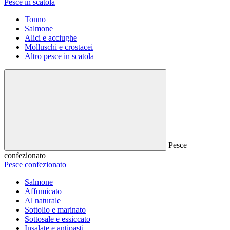
Pesce in scatola
Tonno
Salmone
Alici e acciughe
Molluschi e crostacei
Altro pesce in scatola
Pesce
confezionato
Pesce confezionato
Salmone
Affumicato
Al naturale
Sottolio e marinato
Sottosale e essiccato
Insalate e antipasti