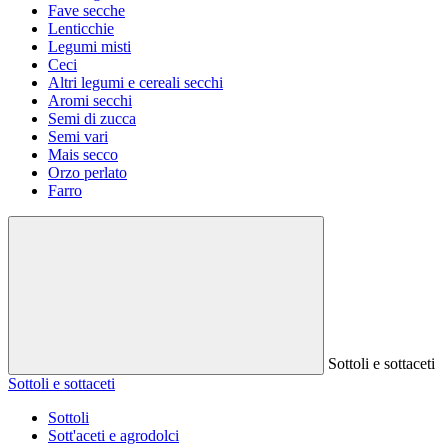
Fave secche
Lenticchie
Legumi misti
Ceci
Altri legumi e cereali secchi
Aromi secchi
Semi di zucca
Semi vari
Mais secco
Orzo perlato
Farro
Sottoli e sottaceti
Sottoli e sottaceti
Sottoli
Sott'aceti e agrodolci