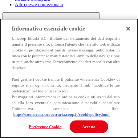
Altro pesce confezionato
Informativa essenziale cookie
Unicoop Etruria S.C., titolare del trattamento dei dati acquisiti
tramite il presente sito, informa l'utente che tale sito web utilizza
cookie di profilazione al fine di inviare messaggi pubblicitari in
linea con le preferenze manifestate nell'ambito della navigazione
Carne
in rete, anche attraverso l'arricchimento dei dati raccolti con altri
Carne
database.
Puoi gestire i cookie tramite il pulsante «Preferenze Cookie» di
seguito e, in ogni momento, mediante il link “modifica le tue
preferenze” nel footer del sito web.
Per maggiori informazioni in ordine ai cookie utilizzati dal sito
ed alla loro eventuale comunicazione è possibile consultare
l'informativa completa al link:
https://coopacasa.coopetruria.coop.it/cookiepolicy.html
Bovino
Ovino
Preferenze Cookie
Accetta
Suino
Equino