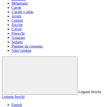
Melanzane
Carote
Cipolle e aglio
Aromi
Cetrioli
Zucche
Cavoli
Finocchi
Asparagi
Sedano
Piantine da consumo
Altre verdure
Legumi freschi
Legumi freschi
Fagioli