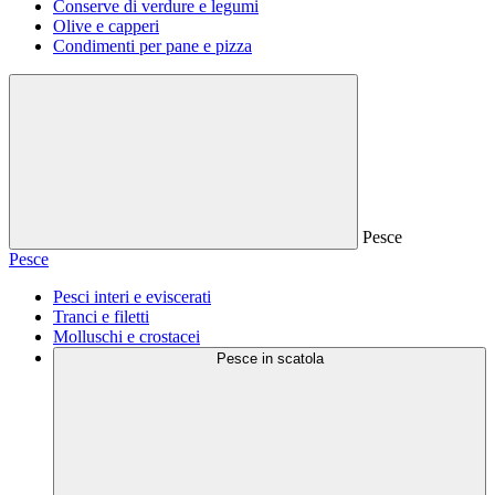
Conserve di verdure e legumi
Olive e capperi
Condimenti per pane e pizza
Pesce
Pesce
Pesci interi e eviscerati
Tranci e filetti
Molluschi e crostacei
Pesce in scatola