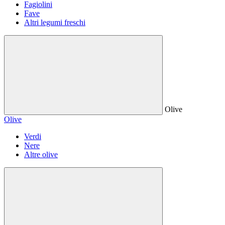
Fagiolini
Fave
Altri legumi freschi
Olive
Olive
Verdi
Nere
Altre olive