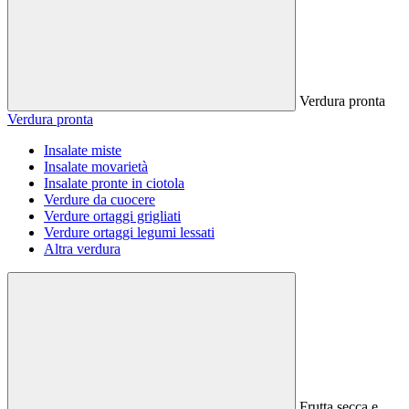
Verdura pronta
Verdura pronta
Insalate miste
Insalate movarietà
Insalate pronte in ciotola
Verdure da cuocere
Verdure ortaggi grigliati
Verdure ortaggi legumi lessati
Altra verdura
Frutta secca e