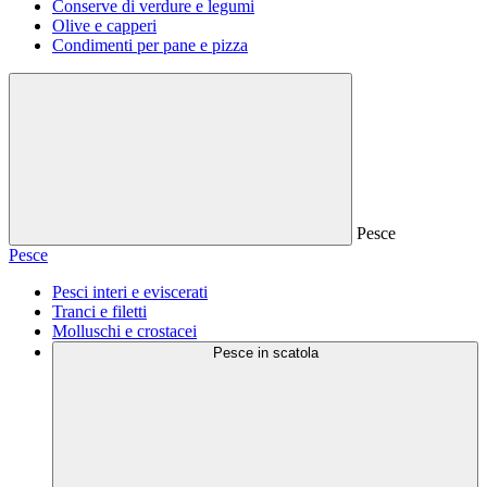
Conserve di verdure e legumi
Olive e capperi
Condimenti per pane e pizza
Pesce
Pesce
Pesci interi e eviscerati
Tranci e filetti
Molluschi e crostacei
Pesce in scatola