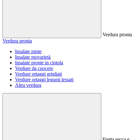
Verdura pronta
Verdura pronta
Insalate miste
Insalate movarietà
Insalate pronte in ciotola
Verdure da cuocere
Verdure ortaggi grigliati
Verdure ortaggi legumi lessati
Altra verdura
Frutta secca e