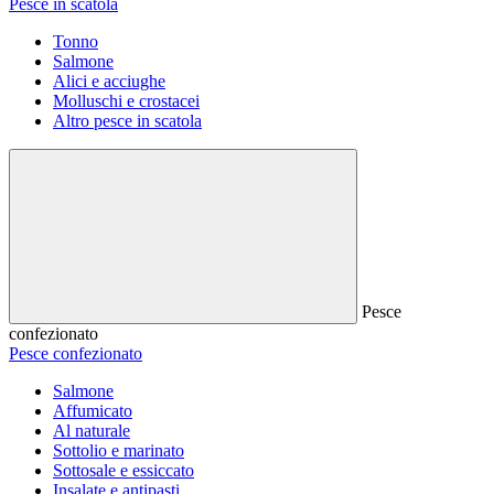
Pesce in scatola
Tonno
Salmone
Alici e acciughe
Molluschi e crostacei
Altro pesce in scatola
Pesce
confezionato
Pesce confezionato
Salmone
Affumicato
Al naturale
Sottolio e marinato
Sottosale e essiccato
Insalate e antipasti