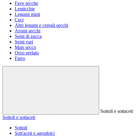
Fave secche
Lenticchie
Legumi misti
Ceci
Altri legumi e cereali secchi
Aromi secchi
Semi di zucca
Semi vari
Mais secco
Orzo perlato
Farro
Sottoli e sottaceti
Sottoli e sottaceti
Sottoli
Sott'aceti e agrodolci