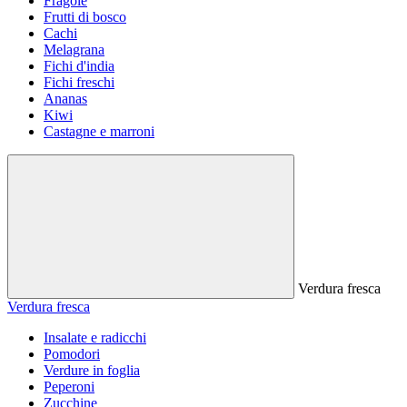
Fragole
Frutti di bosco
Cachi
Melagrana
Fichi d'india
Fichi freschi
Ananas
Kiwi
Castagne e marroni
Verdura fresca
Verdura fresca
Insalate e radicchi
Pomodori
Verdure in foglia
Peperoni
Zucchine