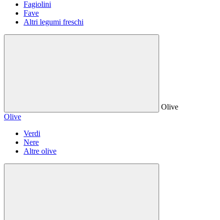
Fagiolini
Fave
Altri legumi freschi
Olive
Olive
Verdi
Nere
Altre olive