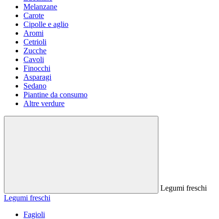
Melanzane
Carote
Cipolle e aglio
Aromi
Cetrioli
Zucche
Cavoli
Finocchi
Asparagi
Sedano
Piantine da consumo
Altre verdure
Legumi freschi
Legumi freschi
Fagioli