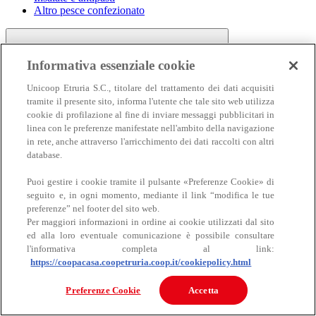
Altro pesce confezionato
Informativa essenziale cookie
Unicoop Etruria S.C., titolare del trattamento dei dati acquisiti
tramite il presente sito, informa l'utente che tale sito web utilizza
cookie di profilazione al fine di inviare messaggi pubblicitari in
linea con le preferenze manifestate nell'ambito della navigazione
Carne
in rete, anche attraverso l'arricchimento dei dati raccolti con altri
Carne
database.
Puoi gestire i cookie tramite il pulsante «Preferenze Cookie» di
seguito e, in ogni momento, mediante il link “modifica le tue
preferenze” nel footer del sito web.
Per maggiori informazioni in ordine ai cookie utilizzati dal sito
ed alla loro eventuale comunicazione è possibile consultare
l'informativa completa al link:
https://coopacasa.coopetruria.coop.it/cookiepolicy.html
Bovino
Ovino
Preferenze Cookie
Accetta
Suino
Equino