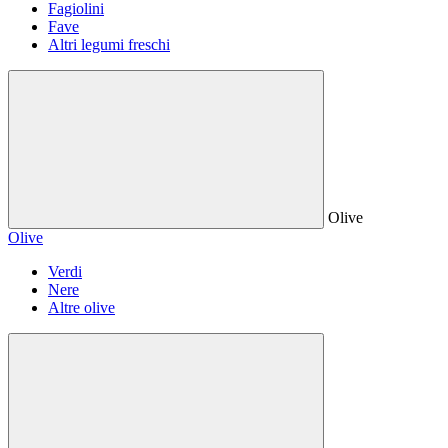
Fagiolini
Fave
Altri legumi freschi
Olive
Olive
Verdi
Nere
Altre olive