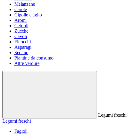
Melanzane
Carote
Cipolle e aglio
Aromi
Cetrioli
Zucche
Cavoli
Finocchi
Asparagi
Sedano
Piantine da consumo
Altre verdure
Legumi freschi
Legumi freschi
Fagioli