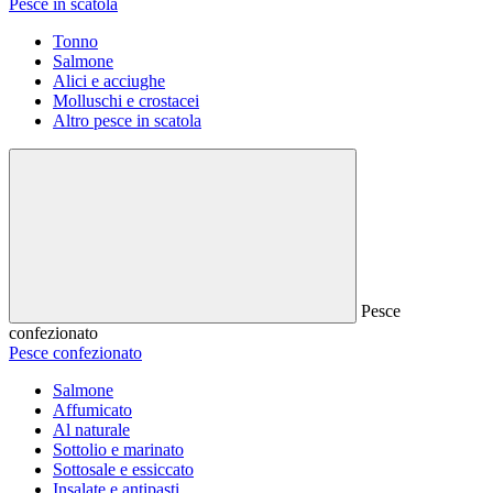
Pesce in scatola
Tonno
Salmone
Alici e acciughe
Molluschi e crostacei
Altro pesce in scatola
Pesce
confezionato
Pesce confezionato
Salmone
Affumicato
Al naturale
Sottolio e marinato
Sottosale e essiccato
Insalate e antipasti