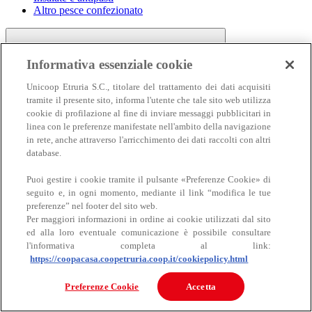
Altro pesce confezionato
Informativa essenziale cookie
Unicoop Etruria S.C., titolare del trattamento dei dati acquisiti
tramite il presente sito, informa l'utente che tale sito web utilizza
cookie di profilazione al fine di inviare messaggi pubblicitari in
linea con le preferenze manifestate nell'ambito della navigazione
Carne
in rete, anche attraverso l'arricchimento dei dati raccolti con altri
Carne
database.
Puoi gestire i cookie tramite il pulsante «Preferenze Cookie» di
seguito e, in ogni momento, mediante il link “modifica le tue
preferenze” nel footer del sito web.
Per maggiori informazioni in ordine ai cookie utilizzati dal sito
ed alla loro eventuale comunicazione è possibile consultare
l'informativa completa al link:
https://coopacasa.coopetruria.coop.it/cookiepolicy.html
Bovino
Ovino
Preferenze Cookie
Accetta
Suino
Equino