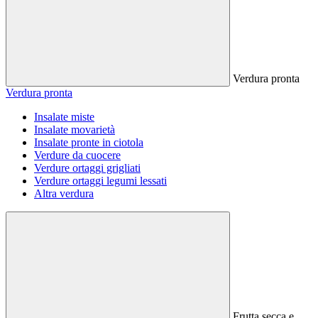
Verdura pronta
Verdura pronta
Insalate miste
Insalate movarietà
Insalate pronte in ciotola
Verdure da cuocere
Verdure ortaggi grigliati
Verdure ortaggi legumi lessati
Altra verdura
Frutta secca e