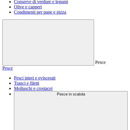
Conserve di verdure e legumi
Olive e capperi
Condimenti per pane e pizza
Pesce
Pesce
Pesci interi e eviscerati
Tranci e filetti
Molluschi e crostacei
Pesce in scatola