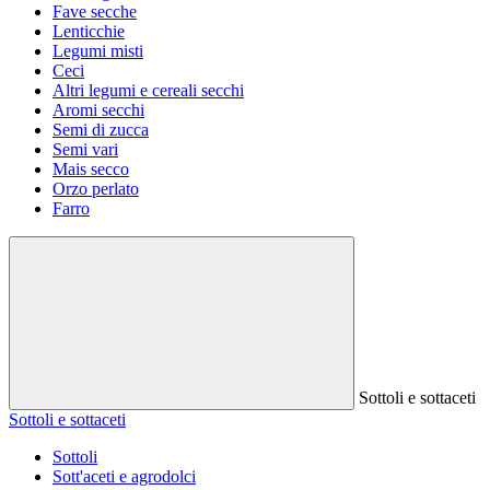
Fave secche
Lenticchie
Legumi misti
Ceci
Altri legumi e cereali secchi
Aromi secchi
Semi di zucca
Semi vari
Mais secco
Orzo perlato
Farro
Sottoli e sottaceti
Sottoli e sottaceti
Sottoli
Sott'aceti e agrodolci