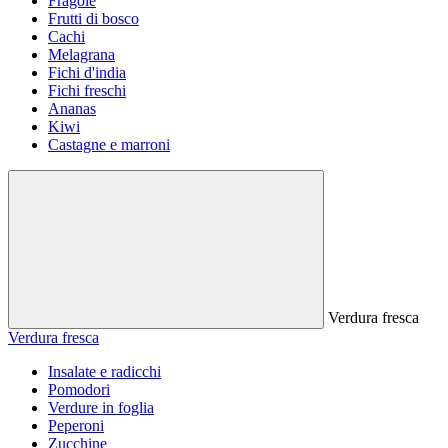
Fragole
Frutti di bosco
Cachi
Melagrana
Fichi d'india
Fichi freschi
Ananas
Kiwi
Castagne e marroni
Verdura fresca
Verdura fresca
Insalate e radicchi
Pomodori
Verdure in foglia
Peperoni
Zucchine