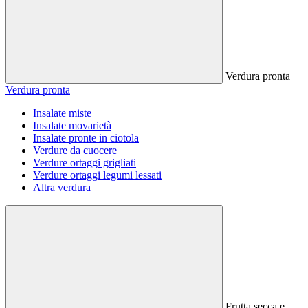
Verdura pronta
Verdura pronta
Insalate miste
Insalate movarietà
Insalate pronte in ciotola
Verdure da cuocere
Verdure ortaggi grigliati
Verdure ortaggi legumi lessati
Altra verdura
Frutta secca e