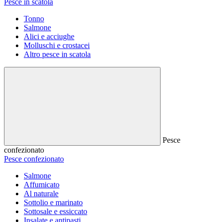
Pesce in scatola
Tonno
Salmone
Alici e acciughe
Molluschi e crostacei
Altro pesce in scatola
Pesce
confezionato
Pesce confezionato
Salmone
Affumicato
Al naturale
Sottolio e marinato
Sottosale e essiccato
Insalate e antipasti