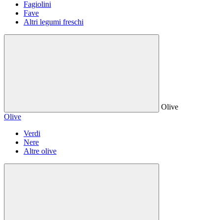
Fagiolini
Fave
Altri legumi freschi
Olive
Olive
Verdi
Nere
Altre olive