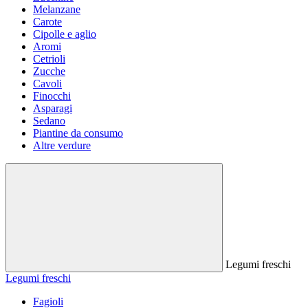
Melanzane
Carote
Cipolle e aglio
Aromi
Cetrioli
Zucche
Cavoli
Finocchi
Asparagi
Sedano
Piantine da consumo
Altre verdure
Legumi freschi
Legumi freschi
Fagioli