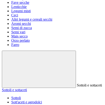
Fave secche
Lenticchie
Legumi misti
Ceci
Altri legumi e cereali secchi
Aromi secchi
Semi di zucca
Semi vari
Mais secco
Orzo perlato
Farro
Sottoli e sottaceti
Sottoli e sottaceti
Sottoli
Sott'aceti e agrodolci