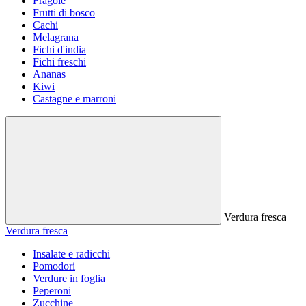
Fragole
Frutti di bosco
Cachi
Melagrana
Fichi d'india
Fichi freschi
Ananas
Kiwi
Castagne e marroni
Verdura fresca
Verdura fresca
Insalate e radicchi
Pomodori
Verdure in foglia
Peperoni
Zucchine