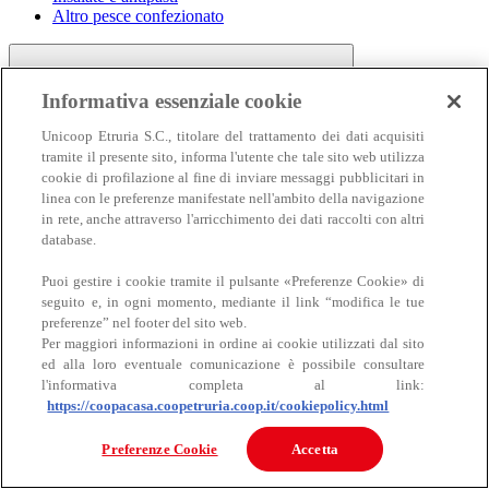
Altro pesce confezionato
Informativa essenziale cookie
Unicoop Etruria S.C., titolare del trattamento dei dati acquisiti
tramite il presente sito, informa l'utente che tale sito web utilizza
cookie di profilazione al fine di inviare messaggi pubblicitari in
linea con le preferenze manifestate nell'ambito della navigazione
Carne
in rete, anche attraverso l'arricchimento dei dati raccolti con altri
Carne
database.
Puoi gestire i cookie tramite il pulsante «Preferenze Cookie» di
seguito e, in ogni momento, mediante il link “modifica le tue
preferenze” nel footer del sito web.
Per maggiori informazioni in ordine ai cookie utilizzati dal sito
ed alla loro eventuale comunicazione è possibile consultare
l'informativa completa al link:
https://coopacasa.coopetruria.coop.it/cookiepolicy.html
Bovino
Ovino
Preferenze Cookie
Accetta
Suino
Equino