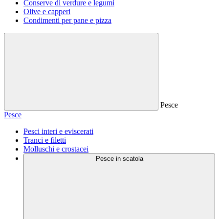
Conserve di verdure e legumi
Olive e capperi
Condimenti per pane e pizza
Pesce
Pesce
Pesci interi e eviscerati
Tranci e filetti
Molluschi e crostacei
Pesce in scatola