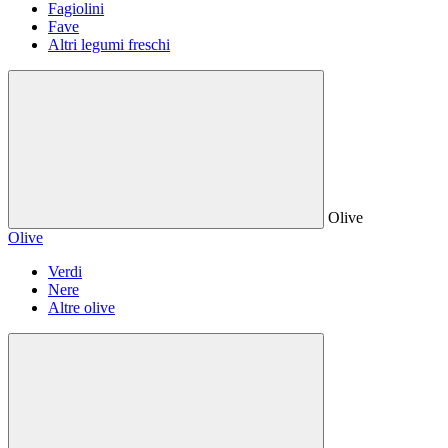
Fagiolini
Fave
Altri legumi freschi
Olive
Olive
Verdi
Nere
Altre olive