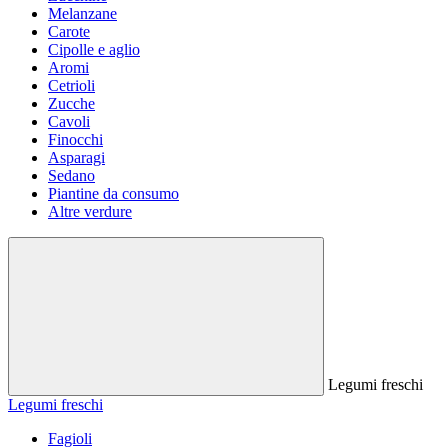
Melanzane
Carote
Cipolle e aglio
Aromi
Cetrioli
Zucche
Cavoli
Finocchi
Asparagi
Sedano
Piantine da consumo
Altre verdure
Legumi freschi
Legumi freschi
Fagioli