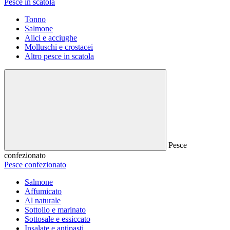
Pesce in scatola
Tonno
Salmone
Alici e acciughe
Molluschi e crostacei
Altro pesce in scatola
Pesce
confezionato
Pesce confezionato
Salmone
Affumicato
Al naturale
Sottolio e marinato
Sottosale e essiccato
Insalate e antipasti