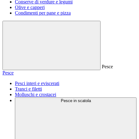
Conserve di verdure e legumi
Olive e capperi
Condimenti per pane e pizza
Pesce
Pesce
Pesci interi e eviscerati
Tranci e filetti
Molluschi e crostacei
Pesce in scatola