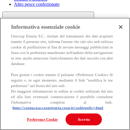
Altro pesce confezionato
Informativa essenziale cookie
Unicoop Etruria S.C., titolare del trattamento dei dati acquisiti
tramite il presente sito, informa l'utente che tale sito web utilizza
cookie di profilazione al fine di inviare messaggi pubblicitari in
linea con le preferenze manifestate nell'ambito della navigazione
Carne
in rete, anche attraverso l'arricchimento dei dati raccolti con altri
Carne
database.
Puoi gestire i cookie tramite il pulsante «Preferenze Cookie» di
seguito e, in ogni momento, mediante il link “modifica le tue
preferenze” nel footer del sito web.
Per maggiori informazioni in ordine ai cookie utilizzati dal sito
ed alla loro eventuale comunicazione è possibile consultare
l'informativa completa al link:
https://coopacasa.coopetruria.coop.it/cookiepolicy.html
Bovino
Ovino
Preferenze Cookie
Accetta
Suino
Equino