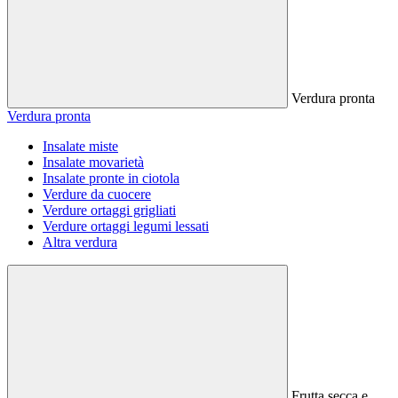
Verdura pronta
Verdura pronta
Insalate miste
Insalate movarietà
Insalate pronte in ciotola
Verdure da cuocere
Verdure ortaggi grigliati
Verdure ortaggi legumi lessati
Altra verdura
Frutta secca e