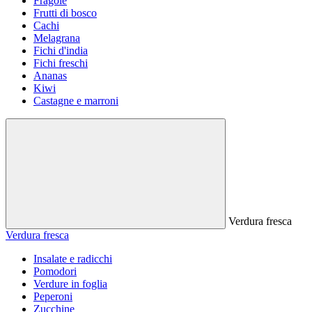
Fragole
Frutti di bosco
Cachi
Melagrana
Fichi d'india
Fichi freschi
Ananas
Kiwi
Castagne e marroni
Verdura fresca
Verdura fresca
Insalate e radicchi
Pomodori
Verdure in foglia
Peperoni
Zucchine