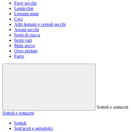
Fave secche
Lenticchie
Legumi misti
Ceci
Altri legumi e cereali secchi
Aromi secchi
Semi di zucca
Semi vari
Mais secco
Orzo perlato
Farro
Sottoli e sottaceti
Sottoli e sottaceti
Sottoli
Sott'aceti e agrodolci