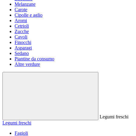
Melanzane
Carote
Cipolle e aglio
Aromi
Cetrioli
Zucche
Cavoli
Finocchi
Asparagi
Sedano
Piantine da consumo
Altre verdure
Legumi freschi
Legumi freschi
Fagioli