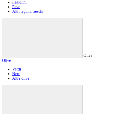
Fagiolini
Fave
Altri legumi freschi
Olive
Olive
Verdi
Nere
Altre olive