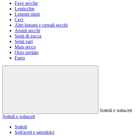
Fave secche
Lenticchie
Legumi misti
Ceci
Altri legumi e cereali secchi
Aromi secchi
Semi di zucca
Semi vari
Mais secco
Orzo perlato
Farro
Sottoli e sottaceti
Sottoli e sottaceti
Sottoli
Sott'aceti e agrodolci