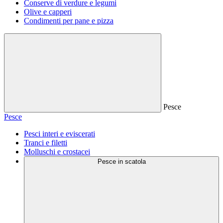
Conserve di verdure e legumi
Olive e capperi
Condimenti per pane e pizza
Pesce
Pesce
Pesci interi e eviscerati
Tranci e filetti
Molluschi e crostacei
Pesce in scatola