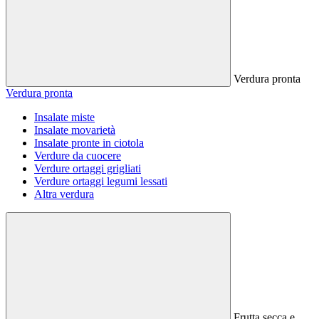
Verdura pronta
Verdura pronta
Insalate miste
Insalate movarietà
Insalate pronte in ciotola
Verdure da cuocere
Verdure ortaggi grigliati
Verdure ortaggi legumi lessati
Altra verdura
Frutta secca e