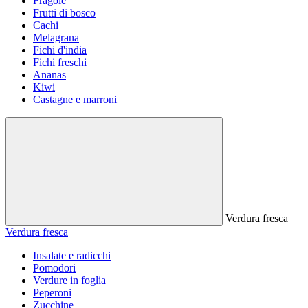
Fragole
Frutti di bosco
Cachi
Melagrana
Fichi d'india
Fichi freschi
Ananas
Kiwi
Castagne e marroni
Verdura fresca
Verdura fresca
Insalate e radicchi
Pomodori
Verdure in foglia
Peperoni
Zucchine