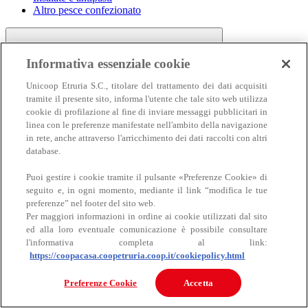
Altro pesce confezionato
Informativa essenziale cookie
Unicoop Etruria S.C., titolare del trattamento dei dati acquisiti
tramite il presente sito, informa l'utente che tale sito web utilizza
cookie di profilazione al fine di inviare messaggi pubblicitari in
linea con le preferenze manifestate nell'ambito della navigazione
Carne
in rete, anche attraverso l'arricchimento dei dati raccolti con altri
Carne
database.
Puoi gestire i cookie tramite il pulsante «Preferenze Cookie» di
seguito e, in ogni momento, mediante il link “modifica le tue
preferenze” nel footer del sito web.
Per maggiori informazioni in ordine ai cookie utilizzati dal sito
ed alla loro eventuale comunicazione è possibile consultare
l'informativa completa al link:
https://coopacasa.coopetruria.coop.it/cookiepolicy.html
Bovino
Ovino
Preferenze Cookie
Accetta
Suino
Equino