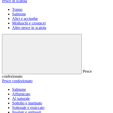
Pesce in scatola
Tonno
Salmone
Alici e acciughe
Molluschi e crostacei
Altro pesce in scatola
Pesce
confezionato
Pesce confezionato
Salmone
Affumicato
Al naturale
Sottolio e marinato
Sottosale e essiccato
Insalate e antipasti