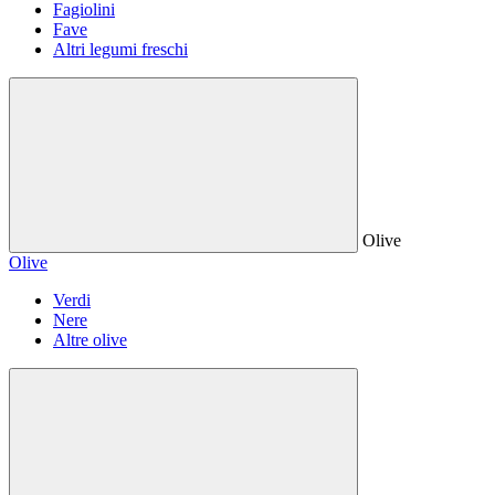
Fagiolini
Fave
Altri legumi freschi
Olive
Olive
Verdi
Nere
Altre olive