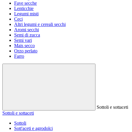
Fave secche
Lenticchie
Legumi misti
Ceci
Altri legumi e cereali secchi
Aromi secchi
Semi di zucca
Semi vari
Mais secco
Orzo perlato
Farro
Sottoli e sottaceti
Sottoli e sottaceti
Sottoli
Sott'aceti e agrodolci