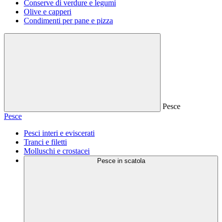
Conserve di verdure e legumi
Olive e capperi
Condimenti per pane e pizza
Pesce
Pesce
Pesci interi e eviscerati
Tranci e filetti
Molluschi e crostacei
Pesce in scatola