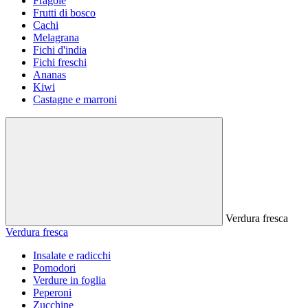
Fragole
Frutti di bosco
Cachi
Melagrana
Fichi d'india
Fichi freschi
Ananas
Kiwi
Castagne e marroni
Verdura fresca
Verdura fresca
Insalate e radicchi
Pomodori
Verdure in foglia
Peperoni
Zucchine