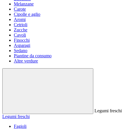
Melanzane
Carote
Cipolle e aglio
Aromi
Cetrioli
Zucche
Cavoli
Finocchi
Asparagi
Sedano
Piantine da consumo
Altre verdure
Legumi freschi
Legumi freschi
Fagioli