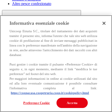
Altro pesce confezionato
Informativa essenziale cookie
Unicoop Etruria S.C., titolare del trattamento dei dati acquisiti
tramite il presente sito, informa l'utente che tale sito web utilizza
cookie di profilazione al fine di inviare messaggi pubblicitari in
linea con le preferenze manifestate nell'ambito della navigazione
Carne
in rete, anche attraverso l'arricchimento dei dati raccolti con altri
Carne
database.
Puoi gestire i cookie tramite il pulsante «Preferenze Cookie» di
seguito e, in ogni momento, mediante il link “modifica le tue
preferenze” nel footer del sito web.
Per maggiori informazioni in ordine ai cookie utilizzati dal sito
ed alla loro eventuale comunicazione è possibile consultare
l'informativa completa al link:
https://coopacasa.coopetruria.coop.it/cookiepolicy.html
Bovino
Ovino
Preferenze Cookie
Accetta
Suino
Equino