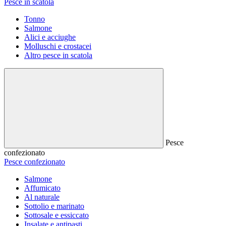
Pesce in scatola
Tonno
Salmone
Alici e acciughe
Molluschi e crostacei
Altro pesce in scatola
Pesce
confezionato
Pesce confezionato
Salmone
Affumicato
Al naturale
Sottolio e marinato
Sottosale e essiccato
Insalate e antipasti