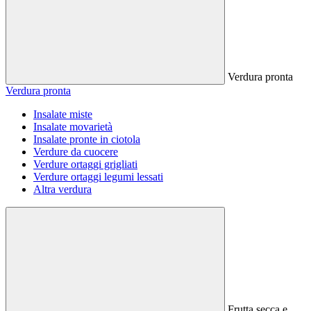
Verdura pronta
Verdura pronta
Insalate miste
Insalate movarietà
Insalate pronte in ciotola
Verdure da cuocere
Verdure ortaggi grigliati
Verdure ortaggi legumi lessati
Altra verdura
Frutta secca e