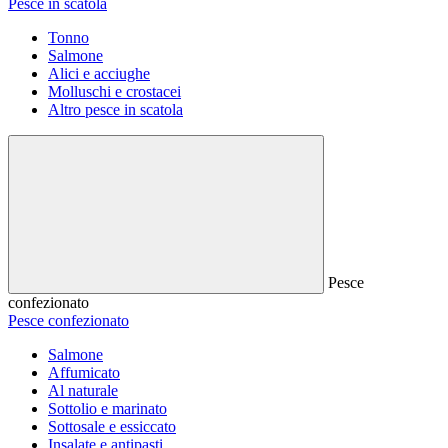
Pesce in scatola
Tonno
Salmone
Alici e acciughe
Molluschi e crostacei
Altro pesce in scatola
Pesce
confezionato
Pesce confezionato
Salmone
Affumicato
Al naturale
Sottolio e marinato
Sottosale e essiccato
Insalate e antipasti