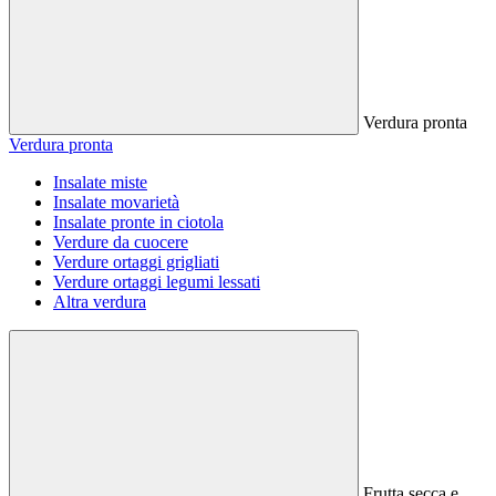
Verdura pronta
Verdura pronta
Insalate miste
Insalate movarietà
Insalate pronte in ciotola
Verdure da cuocere
Verdure ortaggi grigliati
Verdure ortaggi legumi lessati
Altra verdura
Frutta secca e