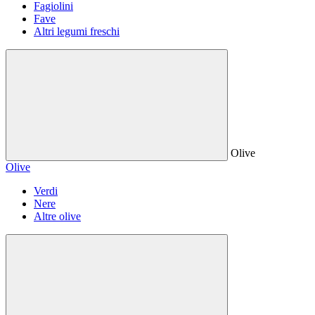
Fagiolini
Fave
Altri legumi freschi
Olive
Olive
Verdi
Nere
Altre olive