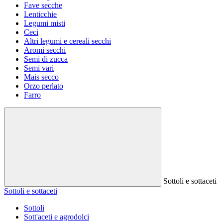
Fave secche
Lenticchie
Legumi misti
Ceci
Altri legumi e cereali secchi
Aromi secchi
Semi di zucca
Semi vari
Mais secco
Orzo perlato
Farro
Sottoli e sottaceti
Sottoli e sottaceti
Sottoli
Sott'aceti e agrodolci