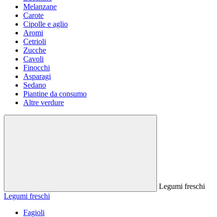
Melanzane
Carote
Cipolle e aglio
Aromi
Cetrioli
Zucche
Cavoli
Finocchi
Asparagi
Sedano
Piantine da consumo
Altre verdure
Legumi freschi
Legumi freschi
Fagioli