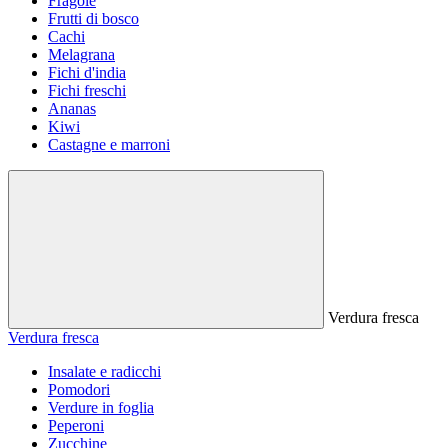
Fragole
Frutti di bosco
Cachi
Melagrana
Fichi d'india
Fichi freschi
Ananas
Kiwi
Castagne e marroni
Verdura fresca
Verdura fresca
Insalate e radicchi
Pomodori
Verdure in foglia
Peperoni
Zucchine