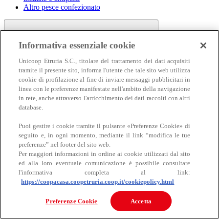
Altro pesce confezionato
Informativa essenziale cookie
Unicoop Etruria S.C., titolare del trattamento dei dati acquisiti
tramite il presente sito, informa l'utente che tale sito web utilizza
cookie di profilazione al fine di inviare messaggi pubblicitari in
linea con le preferenze manifestate nell'ambito della navigazione
Carne
in rete, anche attraverso l'arricchimento dei dati raccolti con altri
Carne
database.
Puoi gestire i cookie tramite il pulsante «Preferenze Cookie» di
seguito e, in ogni momento, mediante il link “modifica le tue
preferenze” nel footer del sito web.
Per maggiori informazioni in ordine ai cookie utilizzati dal sito
ed alla loro eventuale comunicazione è possibile consultare
l'informativa completa al link:
https://coopacasa.coopetruria.coop.it/cookiepolicy.html
Bovino
Ovino
Preferenze Cookie
Accetta
Suino
Equino