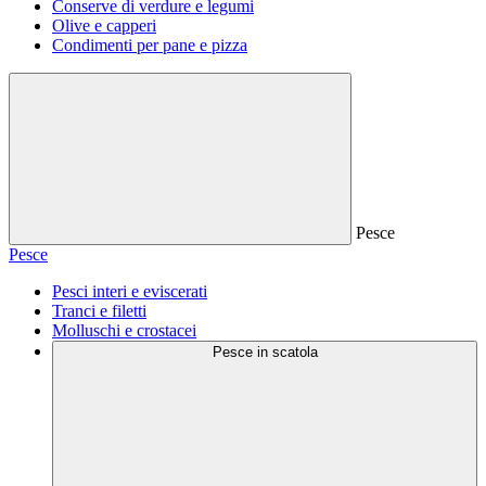
Conserve di verdure e legumi
Olive e capperi
Condimenti per pane e pizza
Pesce
Pesce
Pesci interi e eviscerati
Tranci e filetti
Molluschi e crostacei
Pesce in scatola