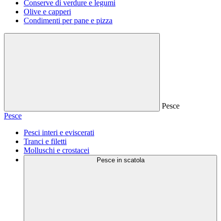
Conserve di verdure e legumi
Olive e capperi
Condimenti per pane e pizza
Pesce
Pesce
Pesci interi e eviscerati
Tranci e filetti
Molluschi e crostacei
Pesce in scatola