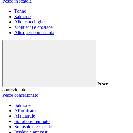
Pesce in scatola
Tonno
Salmone
Alici e acciughe
Molluschi e crostacei
Altro pesce in scatola
Pesce
confezionato
Pesce confezionato
Salmone
Affumicato
Al naturale
Sottolio e marinato
Sottosale e essiccato
Insalate e antipasti