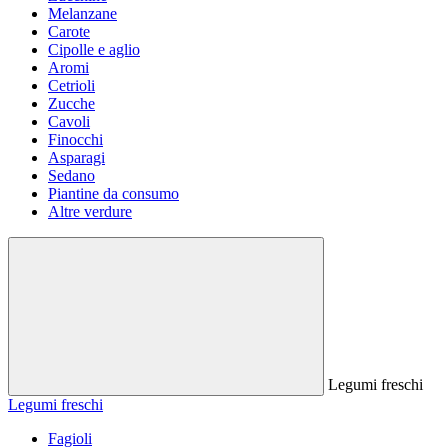
Melanzane
Carote
Cipolle e aglio
Aromi
Cetrioli
Zucche
Cavoli
Finocchi
Asparagi
Sedano
Piantine da consumo
Altre verdure
Legumi freschi
Legumi freschi
Fagioli