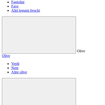
Fagiolini
Fave
Altri legumi freschi
Olive
Olive
Verdi
Nere
Altre olive