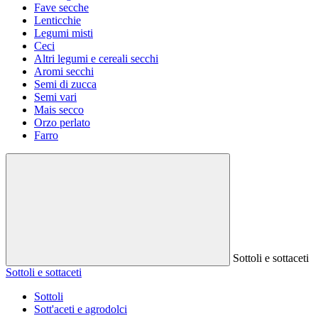
Fave secche
Lenticchie
Legumi misti
Ceci
Altri legumi e cereali secchi
Aromi secchi
Semi di zucca
Semi vari
Mais secco
Orzo perlato
Farro
Sottoli e sottaceti
Sottoli e sottaceti
Sottoli
Sott'aceti e agrodolci