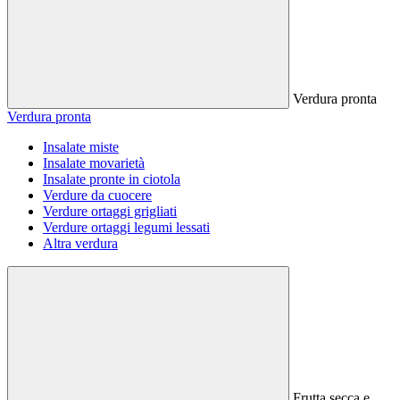
Verdura pronta
Verdura pronta
Insalate miste
Insalate movarietà
Insalate pronte in ciotola
Verdure da cuocere
Verdure ortaggi grigliati
Verdure ortaggi legumi lessati
Altra verdura
Frutta secca e