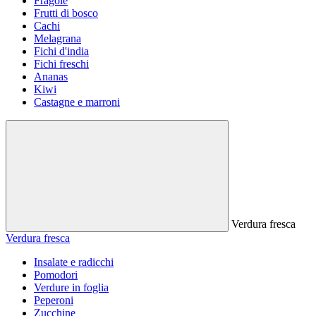
Fragole
Frutti di bosco
Cachi
Melagrana
Fichi d'india
Fichi freschi
Ananas
Kiwi
Castagne e marroni
Verdura fresca
Verdura fresca
Insalate e radicchi
Pomodori
Verdure in foglia
Peperoni
Zucchine