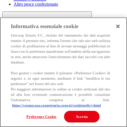
Altro pesce confezionato
Informativa essenziale cookie
Unicoop Etruria S.C., titolare del trattamento dei dati acquisiti
tramite il presente sito, informa l'utente che tale sito web utilizza
cookie di profilazione al fine di inviare messaggi pubblicitari in
linea con le preferenze manifestate nell'ambito della navigazione
Carne
in rete, anche attraverso l'arricchimento dei dati raccolti con altri
Carne
database.
Puoi gestire i cookie tramite il pulsante «Preferenze Cookie» di
seguito e, in ogni momento, mediante il link “modifica le tue
preferenze” nel footer del sito web.
Per maggiori informazioni in ordine ai cookie utilizzati dal sito
ed alla loro eventuale comunicazione è possibile consultare
l'informativa completa al link:
https://coopacasa.coopetruria.coop.it/cookiepolicy.html
Bovino
Ovino
Preferenze Cookie
Accetta
Suino
Equino