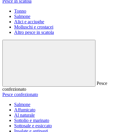
Pesce in scatola
Tonno
Salmone
Alici e acciughe
Molluschi e crostacei
Altro pesce in scatola
Pesce
confezionato
Pesce confezionato
Salmone
Affumicato
Al naturale
Sottolio e marinato
Sottosale e essiccato
Insalate e antipasti