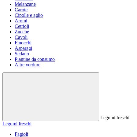
Melanzane
Carote
Cipolle e aglio
Aromi
Cetrioli
Zucche
Cavoli
Finocchi
Asparagi
Sedano
Piantine da consumo
Altre verdure
Legumi freschi
Legumi freschi
Fagioli