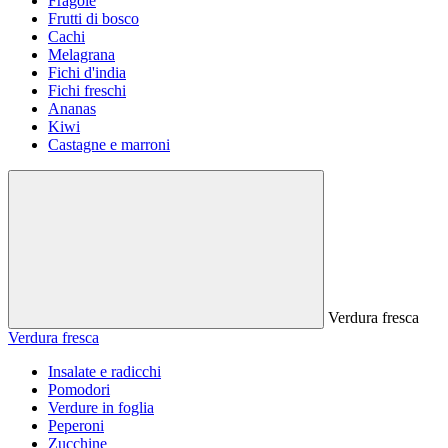
Fragole
Frutti di bosco
Cachi
Melagrana
Fichi d'india
Fichi freschi
Ananas
Kiwi
Castagne e marroni
Verdura fresca
Verdura fresca
Insalate e radicchi
Pomodori
Verdure in foglia
Peperoni
Zucchine