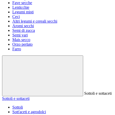
Fave secche
Lenticchie
Legumi misti
Ceci
Altri legumi e cereali secchi
Aromi secchi
Semi di zucca
Semi vari
Mais secco
Orzo perlato
Farro
Sottoli e sottaceti
Sottoli e sottaceti
Sottoli
Sott'aceti e agrodolci