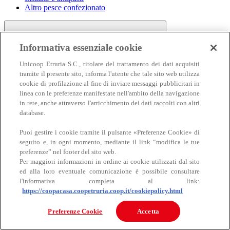
Altro pesce confezionato
Informativa essenziale cookie
Unicoop Etruria S.C., titolare del trattamento dei dati acquisiti
tramite il presente sito, informa l'utente che tale sito web utilizza
cookie di profilazione al fine di inviare messaggi pubblicitari in
linea con le preferenze manifestate nell'ambito della navigazione
Carne
in rete, anche attraverso l'arricchimento dei dati raccolti con altri
Carne
database.
Puoi gestire i cookie tramite il pulsante «Preferenze Cookie» di
seguito e, in ogni momento, mediante il link “modifica le tue
preferenze” nel footer del sito web.
Per maggiori informazioni in ordine ai cookie utilizzati dal sito
ed alla loro eventuale comunicazione è possibile consultare
l'informativa completa al link:
https://coopacasa.coopetruria.coop.it/cookiepolicy.html
Bovino
Ovino
Preferenze Cookie
Accetta
Suino
Equino