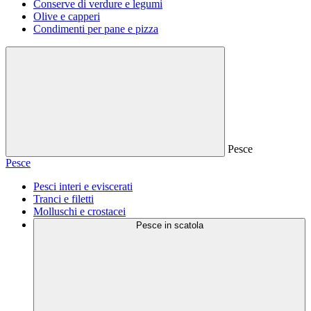
Conserve di verdure e legumi
Olive e capperi
Condimenti per pane e pizza
Pesce
Pesce
Pesci interi e eviscerati
Tranci e filetti
Molluschi e crostacei
Pesce in scatola