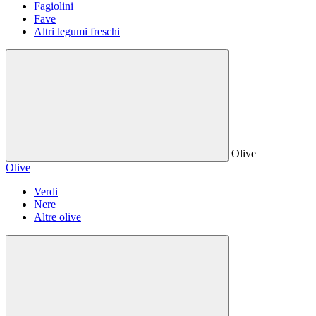
Fagiolini
Fave
Altri legumi freschi
Olive
Olive
Verdi
Nere
Altre olive