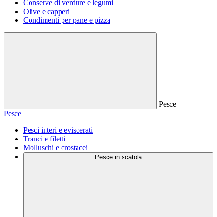
Conserve di verdure e legumi
Olive e capperi
Condimenti per pane e pizza
Pesce
Pesce
Pesci interi e eviscerati
Tranci e filetti
Molluschi e crostacei
Pesce in scatola