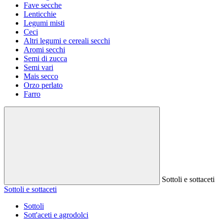
Fave secche
Lenticchie
Legumi misti
Ceci
Altri legumi e cereali secchi
Aromi secchi
Semi di zucca
Semi vari
Mais secco
Orzo perlato
Farro
Sottoli e sottaceti
Sottoli e sottaceti
Sottoli
Sott'aceti e agrodolci