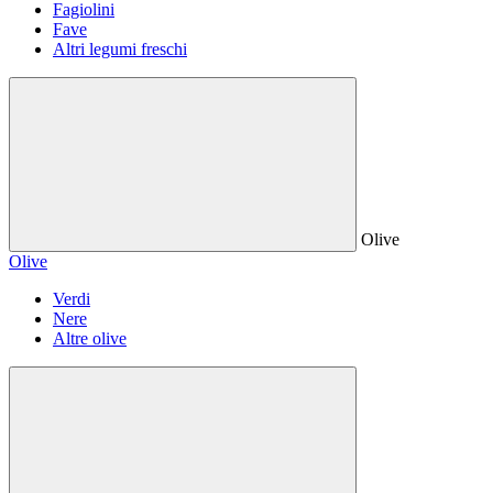
Fagiolini
Fave
Altri legumi freschi
Olive
Olive
Verdi
Nere
Altre olive