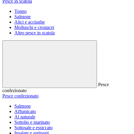
Pesce in scatola
Tonno
Salmone
Alici e acciughe
Molluschi e crostacei
Altro pesce in scatola
Pesce
confezionato
Pesce confezionato
Salmone
Affumicato
Al naturale
Sottolio e marinato
Sottosale e essiccato
Insalate e antipasti