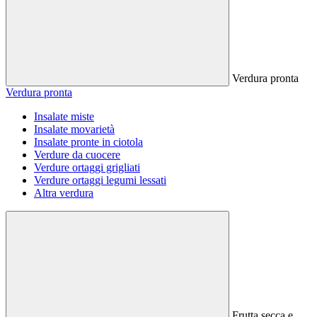
Verdura pronta
Verdura pronta
Insalate miste
Insalate movarietà
Insalate pronte in ciotola
Verdure da cuocere
Verdure ortaggi grigliati
Verdure ortaggi legumi lessati
Altra verdura
Frutta secca e