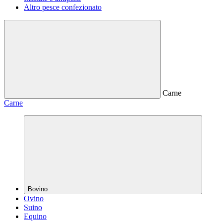
Altro pesce confezionato
Carne
Carne
Bovino
Ovino
Suino
Equino