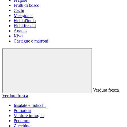
Fragole
Frutti di bosco
Cachi
Melagrana
Fichi d'india
Fichi freschi
Ananas
Kiwi
Castagne e marroni
Verdura fresca
Verdura fresca
Insalate e radicchi
Pomodori
Verdure in foglia
Peperoni
Zucchine