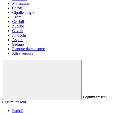
Melanzane
Carote
Cipolle e aglio
Aromi
Cetrioli
Zucche
Cavoli
Finocchi
Asparagi
Sedano
Piantine da consumo
Altre verdure
Legumi freschi
Legumi freschi
Fagioli