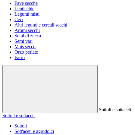
Fave secche
Lenticchie
Legumi misti
Ceci
Altri legumi e cereali secchi
Aromi secchi
Semi di zucca
Semi vari
Mais secco
Orzo perlato
Farro
Sottoli e sottaceti
Sottoli e sottaceti
Sottoli
Sott'aceti e agrodolci