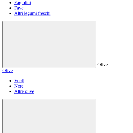
Fagiolini
Fave
Altri legumi freschi
Olive
Olive
Verdi
Nere
Altre olive