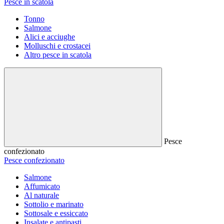
Pesce in scatola
Tonno
Salmone
Alici e acciughe
Molluschi e crostacei
Altro pesce in scatola
Pesce
confezionato
Pesce confezionato
Salmone
Affumicato
Al naturale
Sottolio e marinato
Sottosale e essiccato
Insalate e antipasti