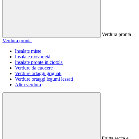
Verdura pronta
Verdura pronta
Insalate miste
Insalate movarietà
Insalate pronte in ciotola
Verdure da cuocere
Verdure ortaggi grigliati
Verdure ortaggi legumi lessati
Altra verdura
Frutta secca e