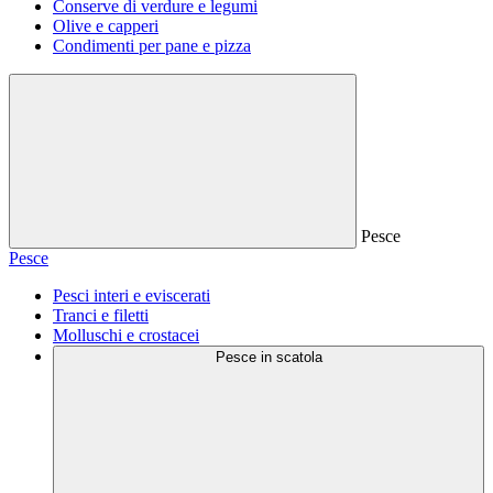
Conserve di verdure e legumi
Olive e capperi
Condimenti per pane e pizza
Pesce
Pesce
Pesci interi e eviscerati
Tranci e filetti
Molluschi e crostacei
Pesce in scatola