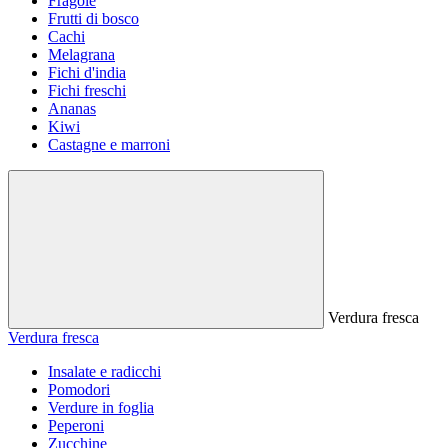
Fragole
Frutti di bosco
Cachi
Melagrana
Fichi d'india
Fichi freschi
Ananas
Kiwi
Castagne e marroni
Verdura fresca
Verdura fresca
Insalate e radicchi
Pomodori
Verdure in foglia
Peperoni
Zucchine