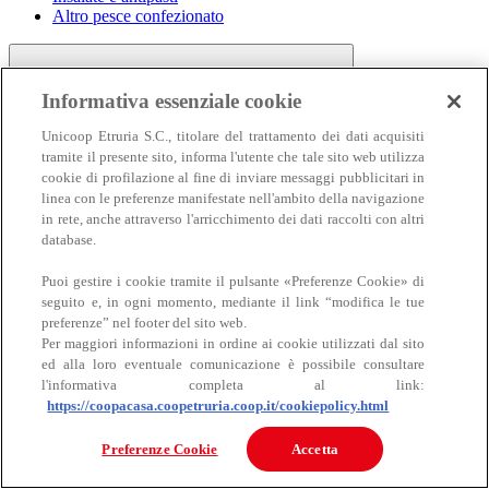
Altro pesce confezionato
Informativa essenziale cookie
Unicoop Etruria S.C., titolare del trattamento dei dati acquisiti
tramite il presente sito, informa l'utente che tale sito web utilizza
cookie di profilazione al fine di inviare messaggi pubblicitari in
linea con le preferenze manifestate nell'ambito della navigazione
Carne
in rete, anche attraverso l'arricchimento dei dati raccolti con altri
Carne
database.
Puoi gestire i cookie tramite il pulsante «Preferenze Cookie» di
seguito e, in ogni momento, mediante il link “modifica le tue
preferenze” nel footer del sito web.
Per maggiori informazioni in ordine ai cookie utilizzati dal sito
ed alla loro eventuale comunicazione è possibile consultare
l'informativa completa al link:
https://coopacasa.coopetruria.coop.it/cookiepolicy.html
Bovino
Ovino
Preferenze Cookie
Accetta
Suino
Equino