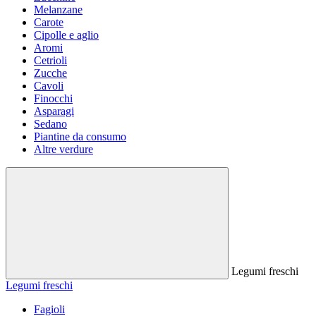
Melanzane
Carote
Cipolle e aglio
Aromi
Cetrioli
Zucche
Cavoli
Finocchi
Asparagi
Sedano
Piantine da consumo
Altre verdure
Legumi freschi
Legumi freschi
Fagioli