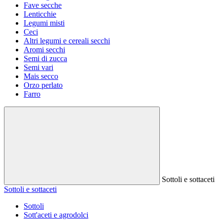
Fave secche
Lenticchie
Legumi misti
Ceci
Altri legumi e cereali secchi
Aromi secchi
Semi di zucca
Semi vari
Mais secco
Orzo perlato
Farro
Sottoli e sottaceti
Sottoli e sottaceti
Sottoli
Sott'aceti e agrodolci