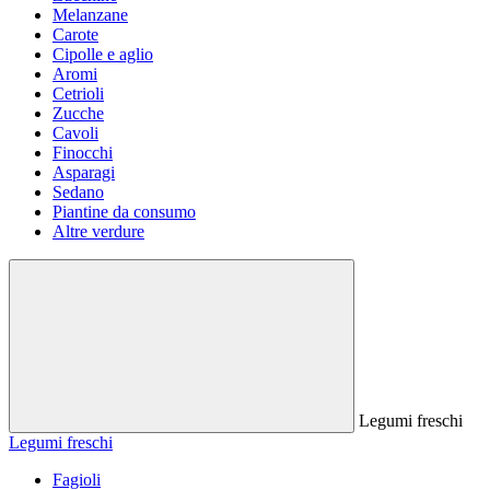
Melanzane
Carote
Cipolle e aglio
Aromi
Cetrioli
Zucche
Cavoli
Finocchi
Asparagi
Sedano
Piantine da consumo
Altre verdure
Legumi freschi
Legumi freschi
Fagioli