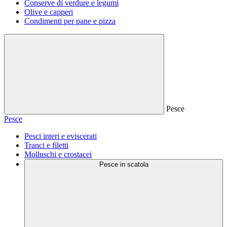
Conserve di verdure e legumi
Olive e capperi
Condimenti per pane e pizza
Pesce
Pesce
Pesci interi e eviscerati
Tranci e filetti
Molluschi e crostacei
Pesce in scatola