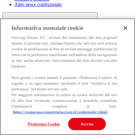
Altro pesce confezionato
Informativa essenziale cookie
Unicoop Etruria S.C., titolare del trattamento dei dati acquisiti
tramite il presente sito, informa l'utente che tale sito web utilizza
cookie di profilazione al fine di inviare messaggi pubblicitari in
linea con le preferenze manifestate nell'ambito della navigazione
Carne
in rete, anche attraverso l'arricchimento dei dati raccolti con altri
Carne
database.
Puoi gestire i cookie tramite il pulsante «Preferenze Cookie» di
seguito e, in ogni momento, mediante il link “modifica le tue
preferenze” nel footer del sito web.
Per maggiori informazioni in ordine ai cookie utilizzati dal sito
ed alla loro eventuale comunicazione è possibile consultare
l'informativa completa al link:
https://coopacasa.coopetruria.coop.it/cookiepolicy.html
Bovino
Ovino
Preferenze Cookie
Accetta
Suino
Equino