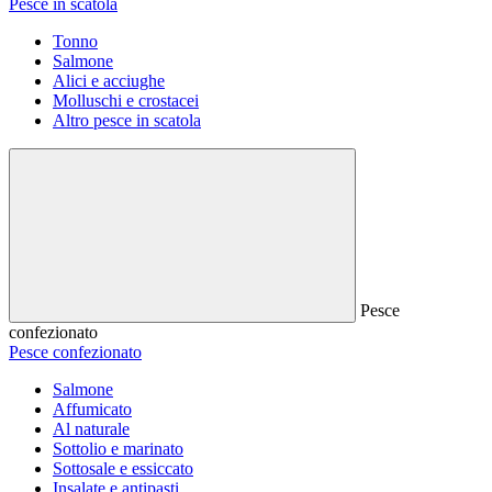
Pesce in scatola
Tonno
Salmone
Alici e acciughe
Molluschi e crostacei
Altro pesce in scatola
Pesce
confezionato
Pesce confezionato
Salmone
Affumicato
Al naturale
Sottolio e marinato
Sottosale e essiccato
Insalate e antipasti