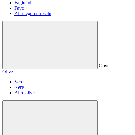
Fagiolini
Fave
Altri legumi freschi
Olive
Olive
Verdi
Nere
Altre olive