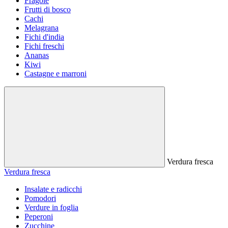
Fragole
Frutti di bosco
Cachi
Melagrana
Fichi d'india
Fichi freschi
Ananas
Kiwi
Castagne e marroni
Verdura fresca
Verdura fresca
Insalate e radicchi
Pomodori
Verdure in foglia
Peperoni
Zucchine