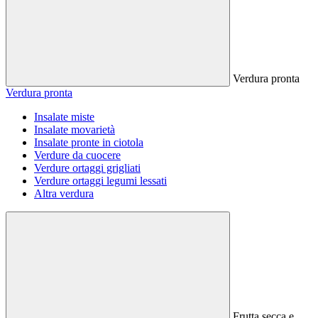
Verdura pronta
Verdura pronta
Insalate miste
Insalate movarietà
Insalate pronte in ciotola
Verdure da cuocere
Verdure ortaggi grigliati
Verdure ortaggi legumi lessati
Altra verdura
Frutta secca e