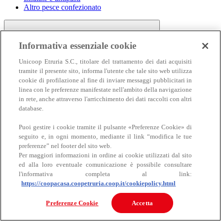
Altro pesce confezionato
Informativa essenziale cookie
Unicoop Etruria S.C., titolare del trattamento dei dati acquisiti
tramite il presente sito, informa l'utente che tale sito web utilizza
cookie di profilazione al fine di inviare messaggi pubblicitari in
linea con le preferenze manifestate nell'ambito della navigazione
Carne
in rete, anche attraverso l'arricchimento dei dati raccolti con altri
Carne
database.
Puoi gestire i cookie tramite il pulsante «Preferenze Cookie» di
seguito e, in ogni momento, mediante il link “modifica le tue
preferenze” nel footer del sito web.
Per maggiori informazioni in ordine ai cookie utilizzati dal sito
ed alla loro eventuale comunicazione è possibile consultare
l'informativa completa al link:
https://coopacasa.coopetruria.coop.it/cookiepolicy.html
Bovino
Ovino
Preferenze Cookie
Accetta
Suino
Equino