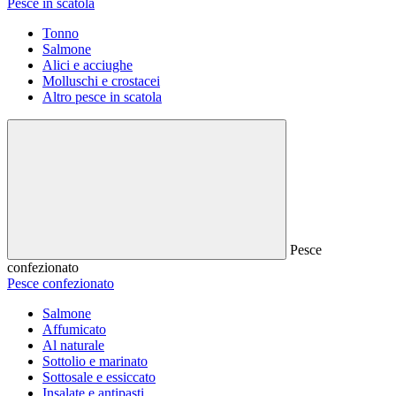
Pesce in scatola
Tonno
Salmone
Alici e acciughe
Molluschi e crostacei
Altro pesce in scatola
Pesce
confezionato
Pesce confezionato
Salmone
Affumicato
Al naturale
Sottolio e marinato
Sottosale e essiccato
Insalate e antipasti