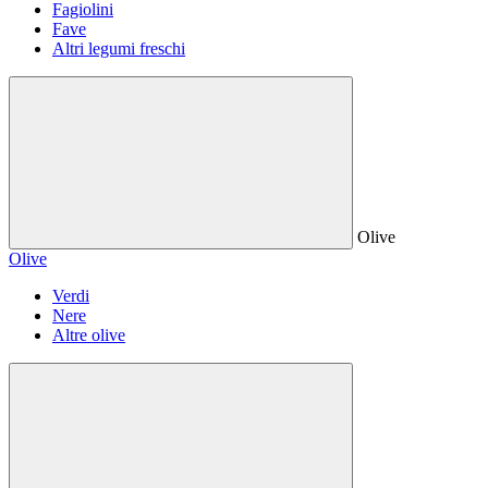
Fagiolini
Fave
Altri legumi freschi
Olive
Olive
Verdi
Nere
Altre olive