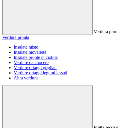
Verdura pronta
Verdura pronta
Insalate miste
Insalate movarietà
Insalate pronte in ciotola
Verdure da cuocere
Verdure ortaggi grigliati
Verdure ortaggi legumi lessati
Altra verdura
Frutta secca e