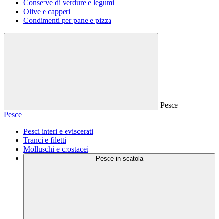
Conserve di verdure e legumi
Olive e capperi
Condimenti per pane e pizza
Pesce
Pesce
Pesci interi e eviscerati
Tranci e filetti
Molluschi e crostacei
Pesce in scatola