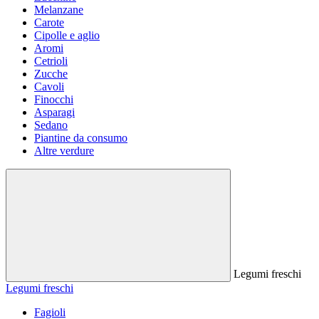
Melanzane
Carote
Cipolle e aglio
Aromi
Cetrioli
Zucche
Cavoli
Finocchi
Asparagi
Sedano
Piantine da consumo
Altre verdure
Legumi freschi
Legumi freschi
Fagioli