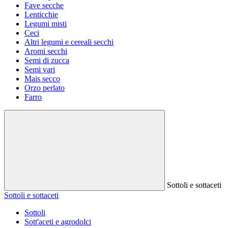
Fave secche
Lenticchie
Legumi misti
Ceci
Altri legumi e cereali secchi
Aromi secchi
Semi di zucca
Semi vari
Mais secco
Orzo perlato
Farro
Sottoli e sottaceti
Sottoli e sottaceti
Sottoli
Sott'aceti e agrodolci