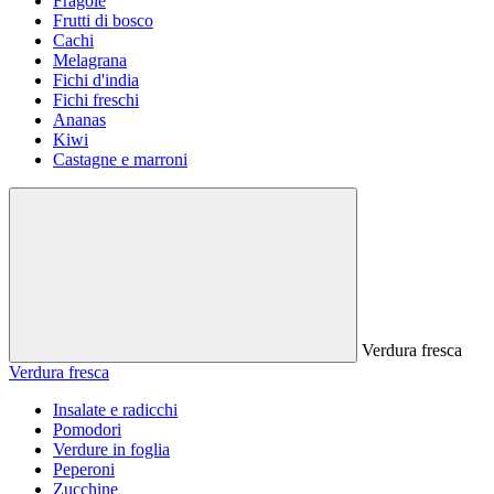
Fragole
Frutti di bosco
Cachi
Melagrana
Fichi d'india
Fichi freschi
Ananas
Kiwi
Castagne e marroni
Verdura fresca
Verdura fresca
Insalate e radicchi
Pomodori
Verdure in foglia
Peperoni
Zucchine