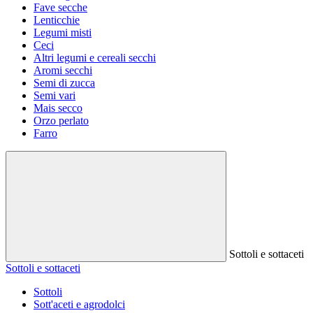
Fave secche
Lenticchie
Legumi misti
Ceci
Altri legumi e cereali secchi
Aromi secchi
Semi di zucca
Semi vari
Mais secco
Orzo perlato
Farro
Sottoli e sottaceti
Sottoli e sottaceti
Sottoli
Sott'aceti e agrodolci