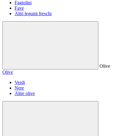
Fagiolini
Fave
Altri legumi freschi
Olive
Olive
Verdi
Nere
Altre olive