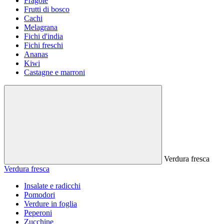
Fragole
Frutti di bosco
Cachi
Melagrana
Fichi d'india
Fichi freschi
Ananas
Kiwi
Castagne e marroni
Verdura fresca
Verdura fresca
Insalate e radicchi
Pomodori
Verdure in foglia
Peperoni
Zucchine