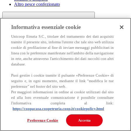
Altro pesce confezionato
Informativa essenziale cookie
Unicoop Etruria S.C., titolare del trattamento dei dati acquisiti
tramite il presente sito, informa l'utente che tale sito web utilizza
cookie di profilazione al fine di inviare messaggi pubblicitari in
linea con le preferenze manifestate nell'ambito della navigazione
Carne
in rete, anche attraverso l'arricchimento dei dati raccolti con altri
Carne
database.
Puoi gestire i cookie tramite il pulsante «Preferenze Cookie» di
seguito e, in ogni momento, mediante il link “modifica le tue
preferenze” nel footer del sito web.
Per maggiori informazioni in ordine ai cookie utilizzati dal sito
ed alla loro eventuale comunicazione è possibile consultare
l'informativa completa al link:
https://coopacasa.coopetruria.coop.it/cookiepolicy.html
Bovino
Ovino
Preferenze Cookie
Accetta
Suino
Equino