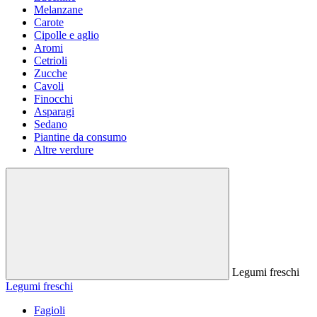
Melanzane
Carote
Cipolle e aglio
Aromi
Cetrioli
Zucche
Cavoli
Finocchi
Asparagi
Sedano
Piantine da consumo
Altre verdure
Legumi freschi
Legumi freschi
Fagioli