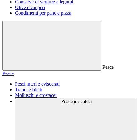
Conserve di verdure e legumi
Olive e capperi
Condimenti per pane e pizza
Pesce
Pesce
Pesci interi e eviscerati
Tranci e filetti
Molluschi e crostacei
Pesce in scatola