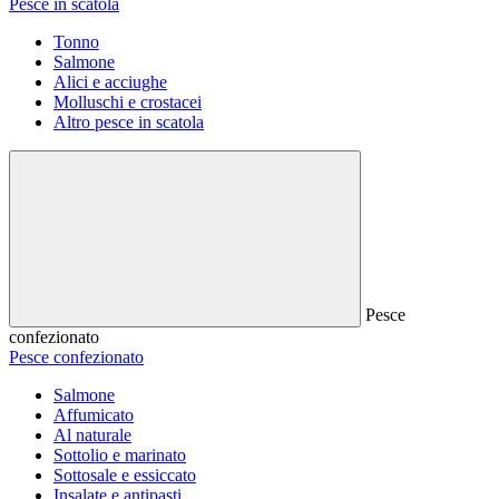
Pesce in scatola
Tonno
Salmone
Alici e acciughe
Molluschi e crostacei
Altro pesce in scatola
Pesce
confezionato
Pesce confezionato
Salmone
Affumicato
Al naturale
Sottolio e marinato
Sottosale e essiccato
Insalate e antipasti