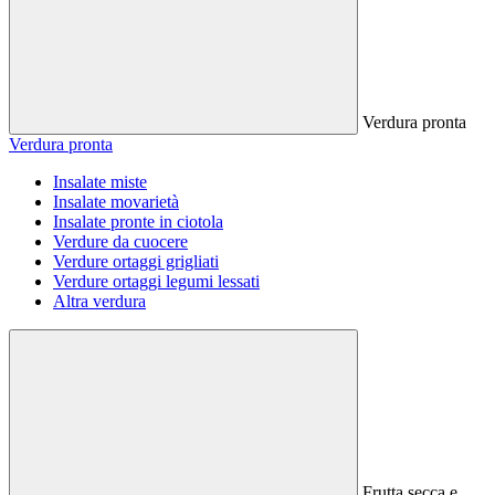
Verdura pronta
Verdura pronta
Insalate miste
Insalate movarietà
Insalate pronte in ciotola
Verdure da cuocere
Verdure ortaggi grigliati
Verdure ortaggi legumi lessati
Altra verdura
Frutta secca e