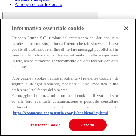
Altro pesce confezionato
Informativa essenziale cookie
Unicoop Etruria S.C., titolare del trattamento dei dati acquisiti
tramite il presente sito, informa l'utente che tale sito web utilizza
cookie di profilazione al fine di inviare messaggi pubblicitari in
linea con le preferenze manifestate nell'ambito della navigazione
Carne
in rete, anche attraverso l'arricchimento dei dati raccolti con altri
Carne
database.
Puoi gestire i cookie tramite il pulsante «Preferenze Cookie» di
seguito e, in ogni momento, mediante il link “modifica le tue
preferenze” nel footer del sito web.
Per maggiori informazioni in ordine ai cookie utilizzati dal sito
ed alla loro eventuale comunicazione è possibile consultare
l'informativa completa al link:
https://coopacasa.coopetruria.coop.it/cookiepolicy.html
Bovino
Ovino
Preferenze Cookie
Accetta
Suino
Equino