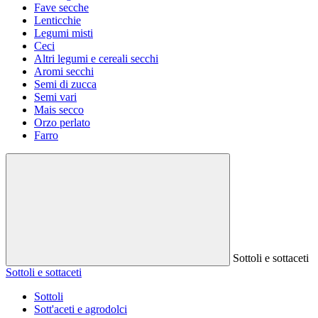
Fave secche
Lenticchie
Legumi misti
Ceci
Altri legumi e cereali secchi
Aromi secchi
Semi di zucca
Semi vari
Mais secco
Orzo perlato
Farro
Sottoli e sottaceti
Sottoli e sottaceti
Sottoli
Sott'aceti e agrodolci