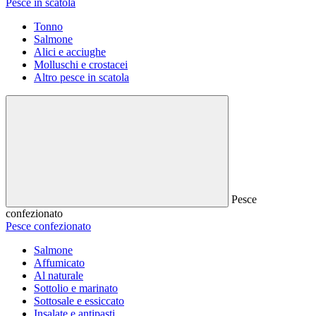
Pesce in scatola
Tonno
Salmone
Alici e acciughe
Molluschi e crostacei
Altro pesce in scatola
Pesce
confezionato
Pesce confezionato
Salmone
Affumicato
Al naturale
Sottolio e marinato
Sottosale e essiccato
Insalate e antipasti