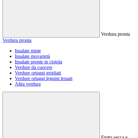
Verdura pronta
Verdura pronta
Insalate miste
Insalate movarietà
Insalate pronte in ciotola
Verdure da cuocere
Verdure ortaggi grigliati
Verdure ortaggi legumi lessati
Altra verdura
Frutta secca e