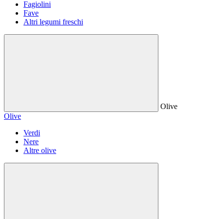
Fagiolini
Fave
Altri legumi freschi
Olive
Olive
Verdi
Nere
Altre olive