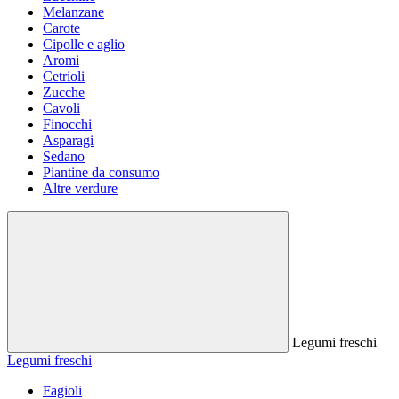
Melanzane
Carote
Cipolle e aglio
Aromi
Cetrioli
Zucche
Cavoli
Finocchi
Asparagi
Sedano
Piantine da consumo
Altre verdure
Legumi freschi
Legumi freschi
Fagioli