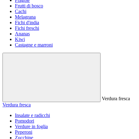
Fragole
Frutti di bosco
Cachi
Melagrana
Fichi d'india
Fichi freschi
Ananas
Kiwi
Castagne e marroni
Verdura fresca
Verdura fresca
Insalate e radicchi
Pomodori
Verdure in foglia
Peperoni
Zucchine