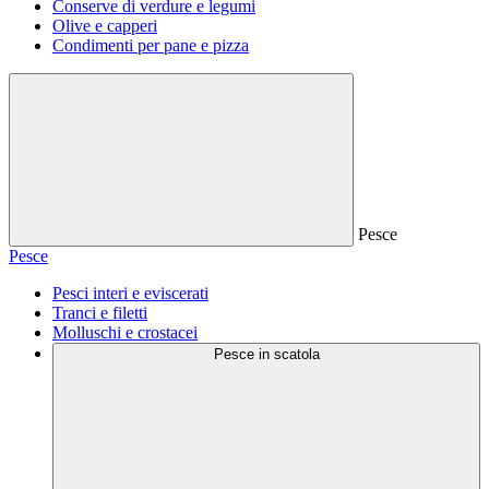
Conserve di verdure e legumi
Olive e capperi
Condimenti per pane e pizza
Pesce
Pesce
Pesci interi e eviscerati
Tranci e filetti
Molluschi e crostacei
Pesce in scatola