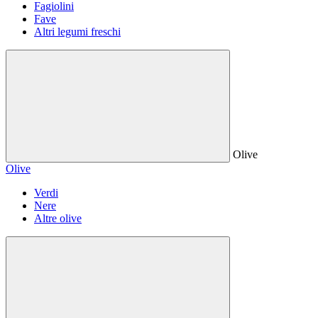
Fagiolini
Fave
Altri legumi freschi
Olive
Olive
Verdi
Nere
Altre olive