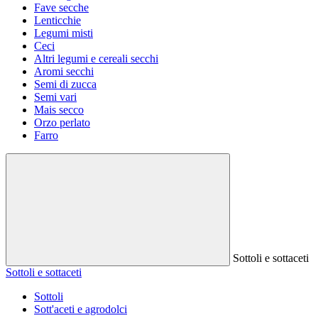
Fave secche
Lenticchie
Legumi misti
Ceci
Altri legumi e cereali secchi
Aromi secchi
Semi di zucca
Semi vari
Mais secco
Orzo perlato
Farro
Sottoli e sottaceti
Sottoli e sottaceti
Sottoli
Sott'aceti e agrodolci