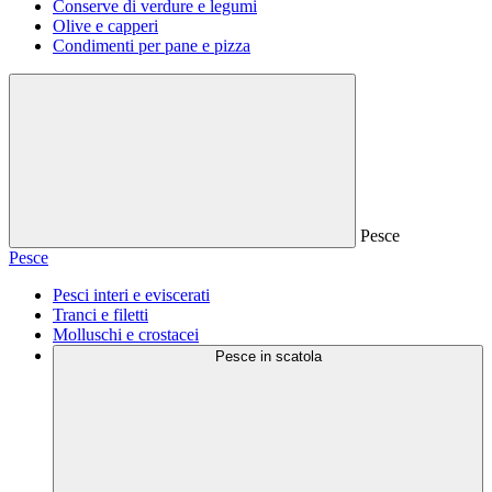
Conserve di verdure e legumi
Olive e capperi
Condimenti per pane e pizza
Pesce
Pesce
Pesci interi e eviscerati
Tranci e filetti
Molluschi e crostacei
Pesce in scatola