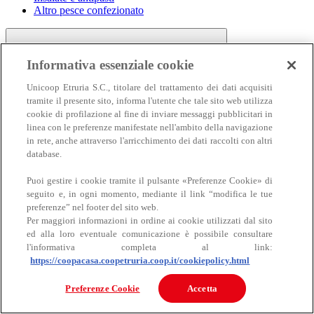
Altro pesce confezionato
Informativa essenziale cookie
Unicoop Etruria S.C., titolare del trattamento dei dati acquisiti
tramite il presente sito, informa l'utente che tale sito web utilizza
cookie di profilazione al fine di inviare messaggi pubblicitari in
linea con le preferenze manifestate nell'ambito della navigazione
Carne
in rete, anche attraverso l'arricchimento dei dati raccolti con altri
Carne
database.
Puoi gestire i cookie tramite il pulsante «Preferenze Cookie» di
seguito e, in ogni momento, mediante il link “modifica le tue
preferenze” nel footer del sito web.
Per maggiori informazioni in ordine ai cookie utilizzati dal sito
ed alla loro eventuale comunicazione è possibile consultare
l'informativa completa al link:
https://coopacasa.coopetruria.coop.it/cookiepolicy.html
Bovino
Ovino
Preferenze Cookie
Accetta
Suino
Equino