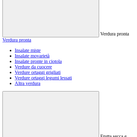
Verdura pronta
Verdura pronta
Insalate miste
Insalate movarietà
Insalate pronte in ciotola
Verdure da cuocere
Verdure ortaggi grigliati
Verdure ortaggi legumi lessati
Altra verdura
Frutta secca e