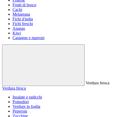
Fragole
Frutti di bosco
Cachi
Melagrana
Fichi d'india
Fichi freschi
Ananas
Kiwi
Castagne e marroni
Verdura fresca
Verdura fresca
Insalate e radicchi
Pomodori
Verdure in foglia
Peperoni
Zucchine