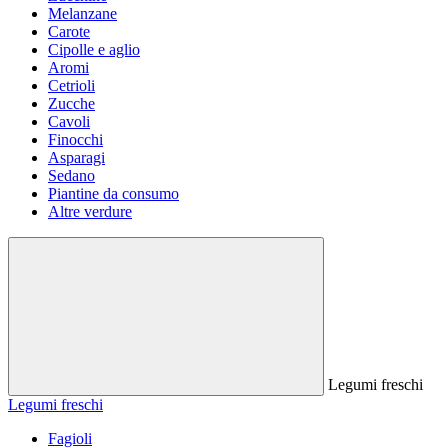
Melanzane
Carote
Cipolle e aglio
Aromi
Cetrioli
Zucche
Cavoli
Finocchi
Asparagi
Sedano
Piantine da consumo
Altre verdure
Legumi freschi
Legumi freschi
Fagioli