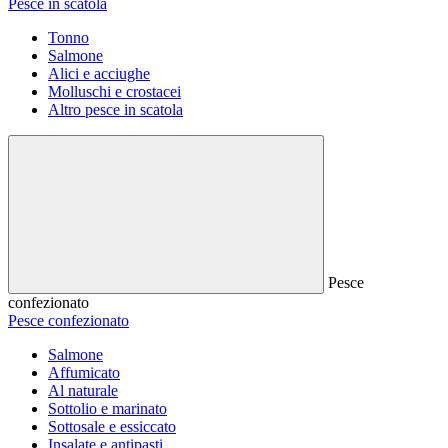
Pesce in scatola
Tonno
Salmone
Alici e acciughe
Molluschi e crostacei
Altro pesce in scatola
Pesce
confezionato
Pesce confezionato
Salmone
Affumicato
Al naturale
Sottolio e marinato
Sottosale e essiccato
Insalate e antipasti