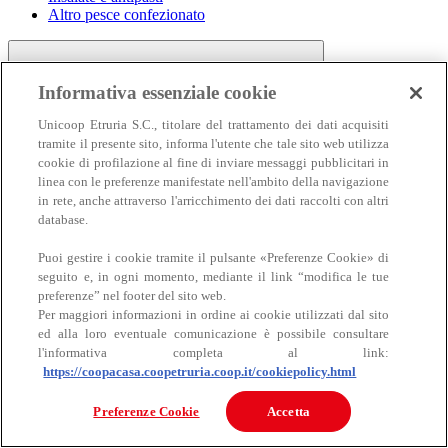
Altro pesce confezionato
Informativa essenziale cookie
Unicoop Etruria S.C., titolare del trattamento dei dati acquisiti
tramite il presente sito, informa l'utente che tale sito web utilizza
cookie di profilazione al fine di inviare messaggi pubblicitari in
linea con le preferenze manifestate nell'ambito della navigazione
Carne
in rete, anche attraverso l'arricchimento dei dati raccolti con altri
Carne
database.
Puoi gestire i cookie tramite il pulsante «Preferenze Cookie» di
seguito e, in ogni momento, mediante il link “modifica le tue
preferenze” nel footer del sito web.
Per maggiori informazioni in ordine ai cookie utilizzati dal sito
ed alla loro eventuale comunicazione è possibile consultare
l'informativa completa al link:
https://coopacasa.coopetruria.coop.it/cookiepolicy.html
Bovino
Ovino
Preferenze Cookie
Accetta
Suino
Equino