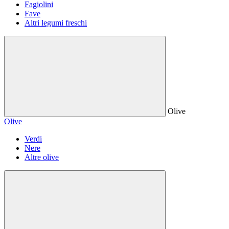
Fagiolini
Fave
Altri legumi freschi
Olive
Olive
Verdi
Nere
Altre olive