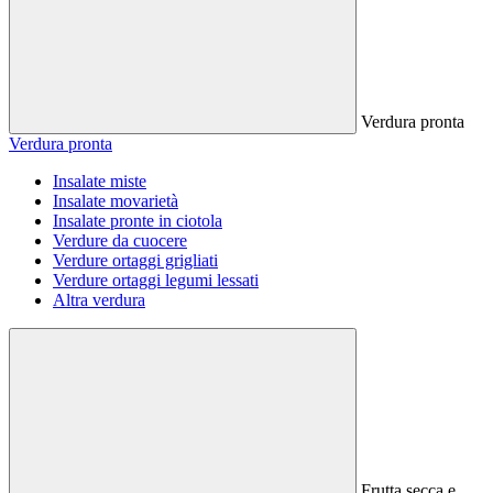
Verdura pronta
Verdura pronta
Insalate miste
Insalate movarietà
Insalate pronte in ciotola
Verdure da cuocere
Verdure ortaggi grigliati
Verdure ortaggi legumi lessati
Altra verdura
Frutta secca e