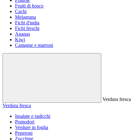
Fragole
Frutti di bosco
Cachi
Melagrana
Fichi d'india
Fichi freschi
Ananas
Kiwi
Castagne e marroni
Verdura fresca
Verdura fresca
Insalate e radicchi
Pomodori
Verdure in foglia
Peperoni
Zucchine