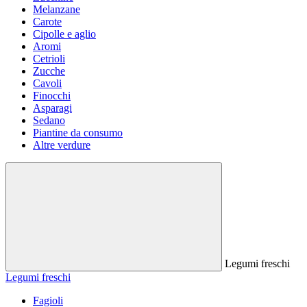
Melanzane
Carote
Cipolle e aglio
Aromi
Cetrioli
Zucche
Cavoli
Finocchi
Asparagi
Sedano
Piantine da consumo
Altre verdure
Legumi freschi
Legumi freschi
Fagioli