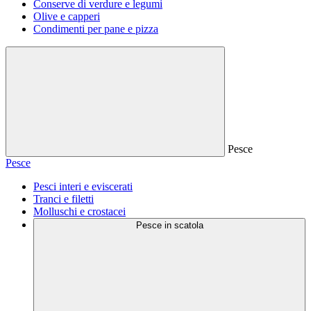
Conserve di verdure e legumi
Olive e capperi
Condimenti per pane e pizza
Pesce
Pesce
Pesci interi e eviscerati
Tranci e filetti
Molluschi e crostacei
Pesce in scatola