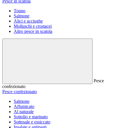
Pesce in scatola
Tonno
Salmone
Alici e acciughe
Molluschi e crostacei
Altro pesce in scatola
Pesce
confezionato
Pesce confezionato
Salmone
Affumicato
Al naturale
Sottolio e marinato
Sottosale e essiccato
Insalate e antipasti