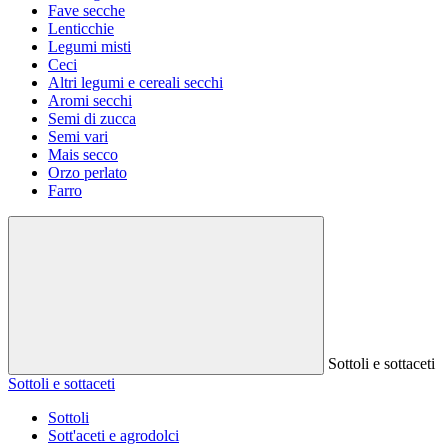
Fave secche
Lenticchie
Legumi misti
Ceci
Altri legumi e cereali secchi
Aromi secchi
Semi di zucca
Semi vari
Mais secco
Orzo perlato
Farro
Sottoli e sottaceti
Sottoli e sottaceti
Sottoli
Sott'aceti e agrodolci