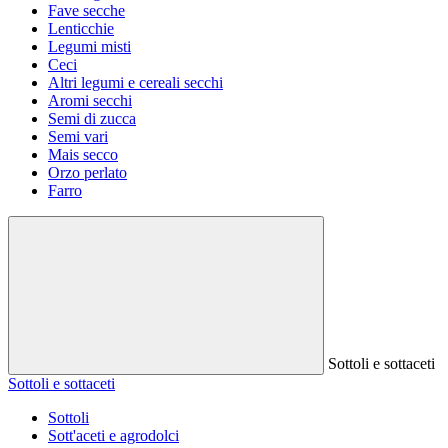
Fave secche
Lenticchie
Legumi misti
Ceci
Altri legumi e cereali secchi
Aromi secchi
Semi di zucca
Semi vari
Mais secco
Orzo perlato
Farro
Sottoli e sottaceti
Sottoli e sottaceti
Sottoli
Sott'aceti e agrodolci