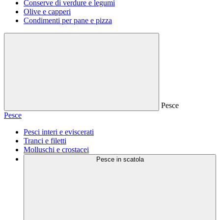
Conserve di verdure e legumi
Olive e capperi
Condimenti per pane e pizza
Pesce
Pesce
Pesci interi e eviscerati
Tranci e filetti
Molluschi e crostacei
Pesce in scatola