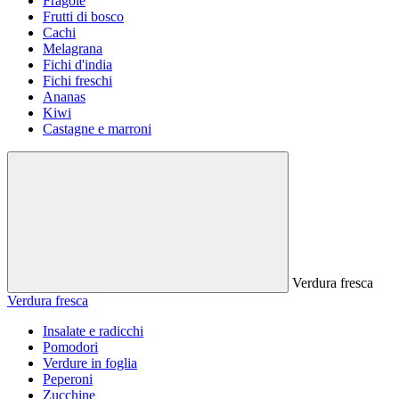
Fragole
Frutti di bosco
Cachi
Melagrana
Fichi d'india
Fichi freschi
Ananas
Kiwi
Castagne e marroni
Verdura fresca
Verdura fresca
Insalate e radicchi
Pomodori
Verdure in foglia
Peperoni
Zucchine