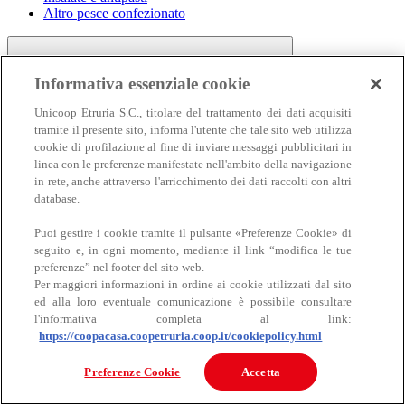
Altro pesce confezionato
Informativa essenziale cookie
Unicoop Etruria S.C., titolare del trattamento dei dati acquisiti
tramite il presente sito, informa l'utente che tale sito web utilizza
cookie di profilazione al fine di inviare messaggi pubblicitari in
linea con le preferenze manifestate nell'ambito della navigazione
Carne
in rete, anche attraverso l'arricchimento dei dati raccolti con altri
Carne
database.
Puoi gestire i cookie tramite il pulsante «Preferenze Cookie» di
seguito e, in ogni momento, mediante il link “modifica le tue
preferenze” nel footer del sito web.
Per maggiori informazioni in ordine ai cookie utilizzati dal sito
ed alla loro eventuale comunicazione è possibile consultare
l'informativa completa al link:
https://coopacasa.coopetruria.coop.it/cookiepolicy.html
Bovino
Ovino
Preferenze Cookie
Accetta
Suino
Equino