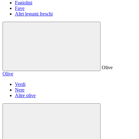
Fagiolini
Fave
Altri legumi freschi
Olive
Olive
Verdi
Nere
Altre olive