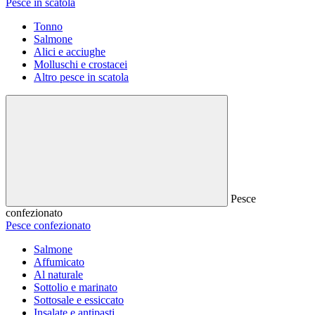
Pesce in scatola
Tonno
Salmone
Alici e acciughe
Molluschi e crostacei
Altro pesce in scatola
Pesce
confezionato
Pesce confezionato
Salmone
Affumicato
Al naturale
Sottolio e marinato
Sottosale e essiccato
Insalate e antipasti