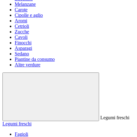
Melanzane
Carote
Cipolle e aglio
Aromi
Cetrioli
Zucche
Cavoli
Finocchi
Asparagi
Sedano
Piantine da consumo
Altre verdure
Legumi freschi
Legumi freschi
Fagioli