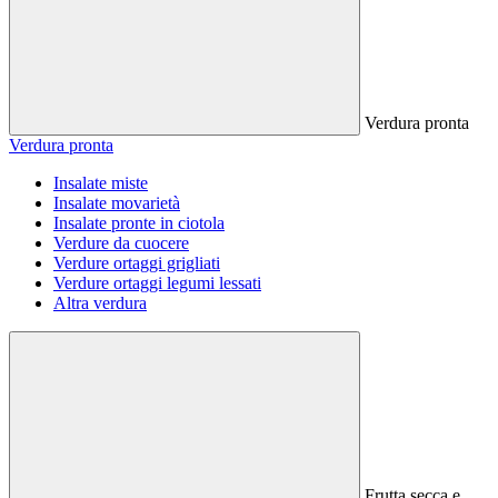
Verdura pronta
Verdura pronta
Insalate miste
Insalate movarietà
Insalate pronte in ciotola
Verdure da cuocere
Verdure ortaggi grigliati
Verdure ortaggi legumi lessati
Altra verdura
Frutta secca e