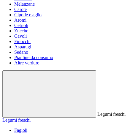
Melanzane
Carote
Cipolle e aglio
Aromi
Cetrioli
Zucche
Cavoli
Finocchi
Asparagi
Sedano
Piantine da consumo
Altre verdure
Legumi freschi
Legumi freschi
Fagioli