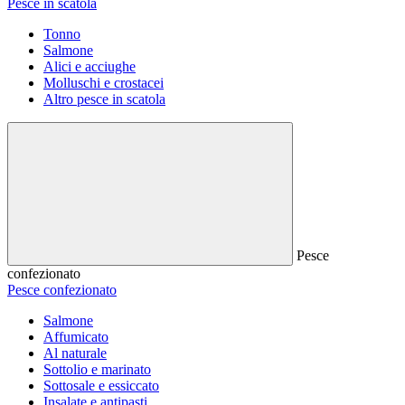
Pesce in scatola
Tonno
Salmone
Alici e acciughe
Molluschi e crostacei
Altro pesce in scatola
Pesce
confezionato
Pesce confezionato
Salmone
Affumicato
Al naturale
Sottolio e marinato
Sottosale e essiccato
Insalate e antipasti