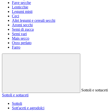
Fave secche
Lenticchie
Legumi misti
Ceci
Altri legumi e cereali secchi
Aromi secchi
Semi di zucca
Semi vari
Mais secco
Orzo perlato
Farro
Sottoli e sottaceti
Sottoli e sottaceti
Sottoli
Sott'aceti e agrodolci