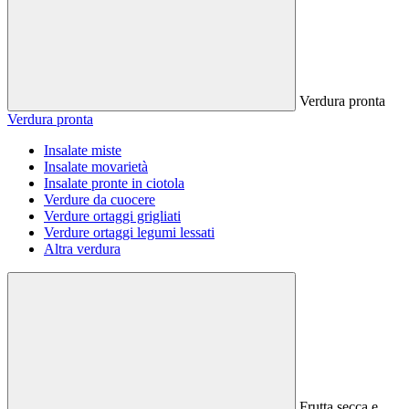
Verdura pronta
Verdura pronta
Insalate miste
Insalate movarietà
Insalate pronte in ciotola
Verdure da cuocere
Verdure ortaggi grigliati
Verdure ortaggi legumi lessati
Altra verdura
Frutta secca e