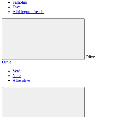
Fagiolini
Fave
Altri legumi freschi
Olive
Olive
Verdi
Nere
Altre olive