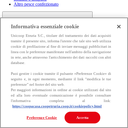
Altro pesce confezionato
Informativa essenziale cookie
Unicoop Etruria S.C., titolare del trattamento dei dati acquisiti
tramite il presente sito, informa l'utente che tale sito web utilizza
cookie di profilazione al fine di inviare messaggi pubblicitari in
linea con le preferenze manifestate nell'ambito della navigazione
Carne
in rete, anche attraverso l'arricchimento dei dati raccolti con altri
Carne
database.
Puoi gestire i cookie tramite il pulsante «Preferenze Cookie» di
seguito e, in ogni momento, mediante il link “modifica le tue
preferenze” nel footer del sito web.
Per maggiori informazioni in ordine ai cookie utilizzati dal sito
ed alla loro eventuale comunicazione è possibile consultare
l'informativa completa al link:
https://coopacasa.coopetruria.coop.it/cookiepolicy.html
Bovino
Ovino
Preferenze Cookie
Accetta
Suino
Equino