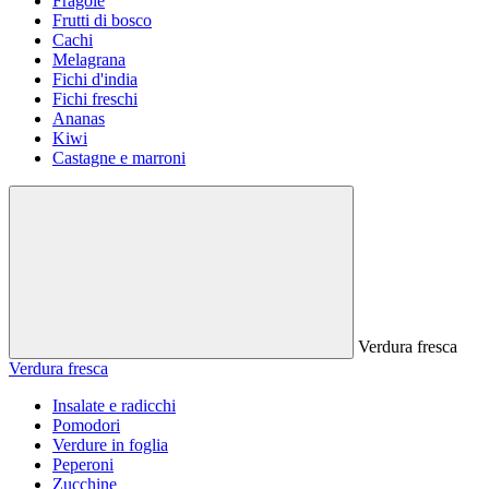
Fragole
Frutti di bosco
Cachi
Melagrana
Fichi d'india
Fichi freschi
Ananas
Kiwi
Castagne e marroni
Verdura fresca
Verdura fresca
Insalate e radicchi
Pomodori
Verdure in foglia
Peperoni
Zucchine