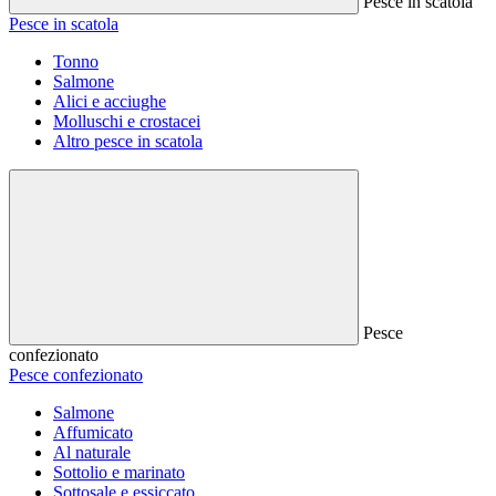
Pesce in scatola
Pesce in scatola
Tonno
Salmone
Alici e acciughe
Molluschi e crostacei
Altro pesce in scatola
Pesce
confezionato
Pesce confezionato
Salmone
Affumicato
Al naturale
Sottolio e marinato
Sottosale e essiccato