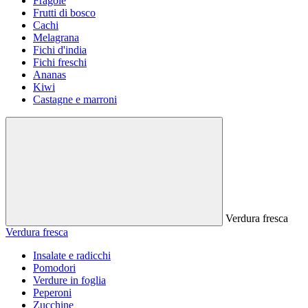
Fragole
Frutti di bosco
Cachi
Melagrana
Fichi d'india
Fichi freschi
Ananas
Kiwi
Castagne e marroni
Verdura fresca
Verdura fresca
Insalate e radicchi
Pomodori
Verdure in foglia
Peperoni
Zucchine