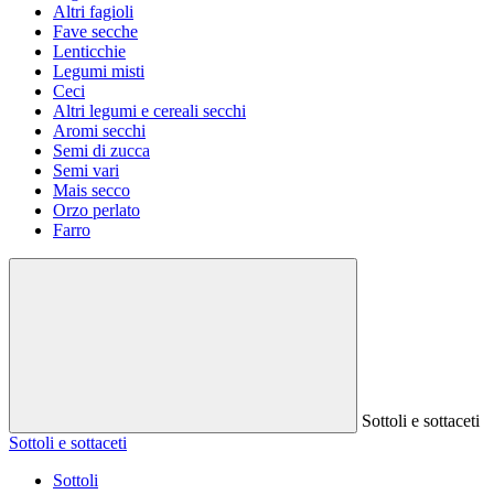
Altri fagioli
Fave secche
Lenticchie
Legumi misti
Ceci
Altri legumi e cereali secchi
Aromi secchi
Semi di zucca
Semi vari
Mais secco
Orzo perlato
Farro
Sottoli e sottaceti
Sottoli e sottaceti
Sottoli