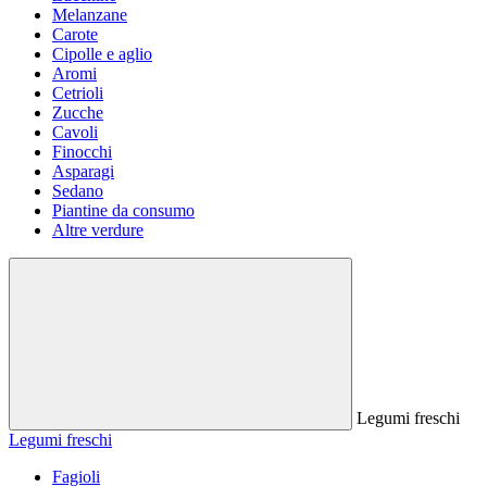
Melanzane
Carote
Cipolle e aglio
Aromi
Cetrioli
Zucche
Cavoli
Finocchi
Asparagi
Sedano
Piantine da consumo
Altre verdure
Legumi freschi
Legumi freschi
Fagioli