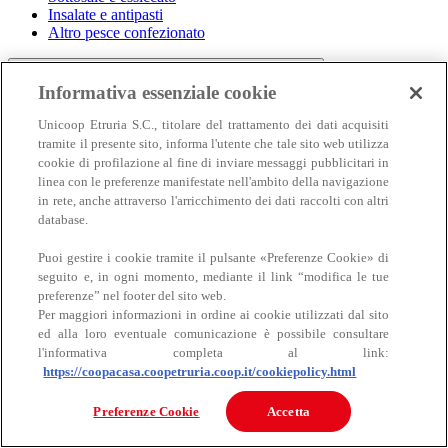
Insalate e antipasti
Altro pesce confezionato
Informativa essenziale cookie
Unicoop Etruria S.C., titolare del trattamento dei dati acquisiti
tramite il presente sito, informa l'utente che tale sito web utilizza
cookie di profilazione al fine di inviare messaggi pubblicitari in
linea con le preferenze manifestate nell'ambito della navigazione
in rete, anche attraverso l'arricchimento dei dati raccolti con altri
Carne
database.
Carne
Puoi gestire i cookie tramite il pulsante «Preferenze Cookie» di
seguito e, in ogni momento, mediante il link “modifica le tue
preferenze” nel footer del sito web.
Per maggiori informazioni in ordine ai cookie utilizzati dal sito
ed alla loro eventuale comunicazione è possibile consultare
l'informativa completa al link:
https://coopacasa.coopetruria.coop.it/cookiepolicy.html
Bovino
Preferenze Cookie
Accetta
Ovino
Suino