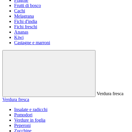
Fragole
Frutti di bosco
Cachi
Melagrana
Fichi d'india
Fichi freschi
Ananas
Kiwi
Castagne e marroni
Verdura fresca
Verdura fresca
Insalate e radicchi
Pomodori
Verdure in foglia
Peperoni
Zucchine