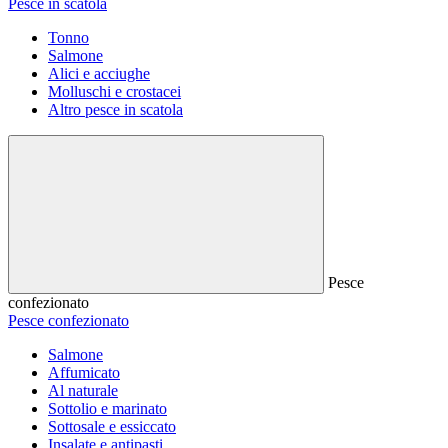
Pesce in scatola
Tonno
Salmone
Alici e acciughe
Molluschi e crostacei
Altro pesce in scatola
Pesce
confezionato
Pesce confezionato
Salmone
Affumicato
Al naturale
Sottolio e marinato
Sottosale e essiccato
Insalate e antipasti