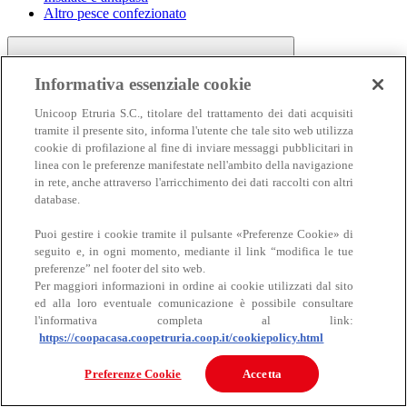
Altro pesce confezionato
Informativa essenziale cookie
Unicoop Etruria S.C., titolare del trattamento dei dati acquisiti
tramite il presente sito, informa l'utente che tale sito web utilizza
cookie di profilazione al fine di inviare messaggi pubblicitari in
linea con le preferenze manifestate nell'ambito della navigazione
Carne
in rete, anche attraverso l'arricchimento dei dati raccolti con altri
Carne
database.
Puoi gestire i cookie tramite il pulsante «Preferenze Cookie» di
seguito e, in ogni momento, mediante il link “modifica le tue
preferenze” nel footer del sito web.
Per maggiori informazioni in ordine ai cookie utilizzati dal sito
ed alla loro eventuale comunicazione è possibile consultare
l'informativa completa al link:
https://coopacasa.coopetruria.coop.it/cookiepolicy.html
Bovino
Ovino
Preferenze Cookie
Accetta
Suino
Equino