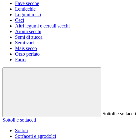
Fave secche
Lenticchie
Legumi misti
Ceci
Altri legumi e cereali secchi
Aromi secchi
Semi di zucca
Semi vari
Mais secco
Orzo perlato
Farro
Sottoli e sottaceti
Sottoli e sottaceti
Sottoli
Sott'aceti e agrodolci