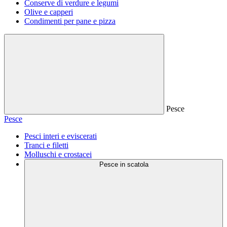
Conserve di verdure e legumi
Olive e capperi
Condimenti per pane e pizza
Pesce
Pesce
Pesci interi e eviscerati
Tranci e filetti
Molluschi e crostacei
Pesce in scatola