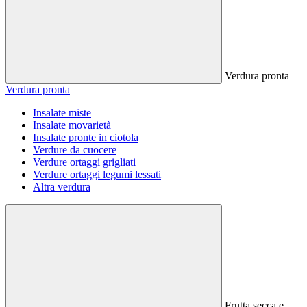
Verdura pronta
Verdura pronta
Insalate miste
Insalate movarietà
Insalate pronte in ciotola
Verdure da cuocere
Verdure ortaggi grigliati
Verdure ortaggi legumi lessati
Altra verdura
Frutta secca e