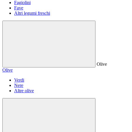
Fagiolini
Fave
Altri legumi freschi
Olive
Olive
Verdi
Nere
Altre olive