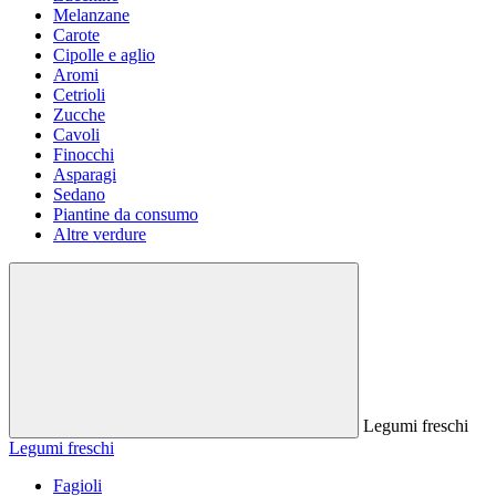
Melanzane
Carote
Cipolle e aglio
Aromi
Cetrioli
Zucche
Cavoli
Finocchi
Asparagi
Sedano
Piantine da consumo
Altre verdure
Legumi freschi
Legumi freschi
Fagioli