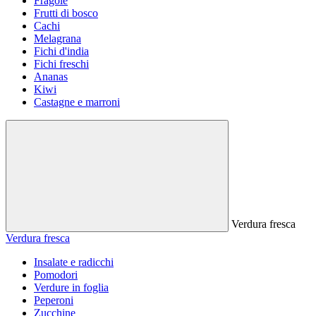
Fragole
Frutti di bosco
Cachi
Melagrana
Fichi d'india
Fichi freschi
Ananas
Kiwi
Castagne e marroni
Verdura fresca
Verdura fresca
Insalate e radicchi
Pomodori
Verdure in foglia
Peperoni
Zucchine