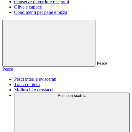
Conserve di verdure e legumi
Olive e capperi
Condimenti per pane e pizza
Pesce
Pesce
Pesci interi e eviscerati
Tranci e filetti
Molluschi e crostacei
Pesce in scatola