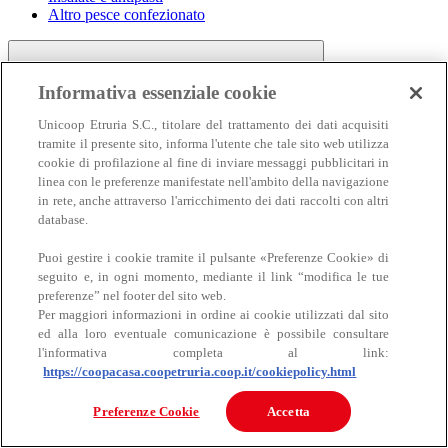
Altro pesce confezionato
Informativa essenziale cookie
Unicoop Etruria S.C., titolare del trattamento dei dati acquisiti
tramite il presente sito, informa l'utente che tale sito web utilizza
cookie di profilazione al fine di inviare messaggi pubblicitari in
linea con le preferenze manifestate nell'ambito della navigazione
Carne
in rete, anche attraverso l'arricchimento dei dati raccolti con altri
Carne
database.
Puoi gestire i cookie tramite il pulsante «Preferenze Cookie» di
seguito e, in ogni momento, mediante il link “modifica le tue
preferenze” nel footer del sito web.
Per maggiori informazioni in ordine ai cookie utilizzati dal sito
ed alla loro eventuale comunicazione è possibile consultare
l'informativa completa al link:
https://coopacasa.coopetruria.coop.it/cookiepolicy.html
Bovino
Ovino
Preferenze Cookie
Accetta
Suino
Equino