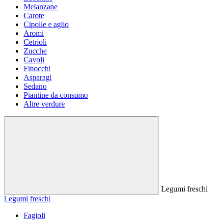
Melanzane
Carote
Cipolle e aglio
Aromi
Cetrioli
Zucche
Cavoli
Finocchi
Asparagi
Sedano
Piantine da consumo
Altre verdure
Legumi freschi
Legumi freschi
Fagioli