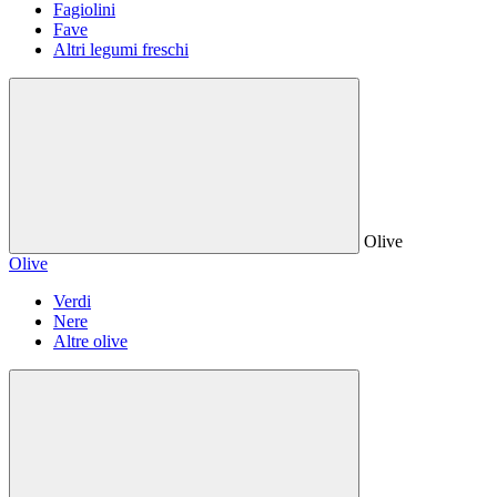
Fagiolini
Fave
Altri legumi freschi
Olive
Olive
Verdi
Nere
Altre olive