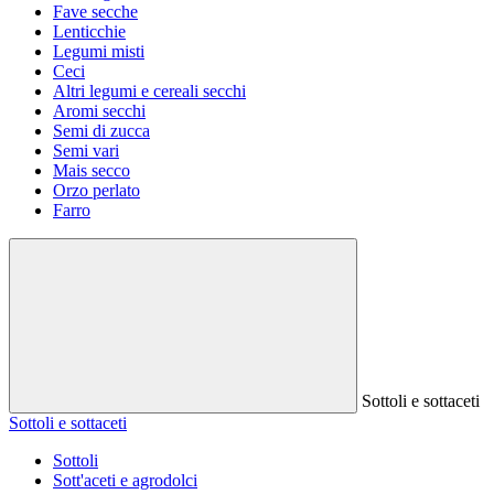
Fave secche
Lenticchie
Legumi misti
Ceci
Altri legumi e cereali secchi
Aromi secchi
Semi di zucca
Semi vari
Mais secco
Orzo perlato
Farro
Sottoli e sottaceti
Sottoli e sottaceti
Sottoli
Sott'aceti e agrodolci