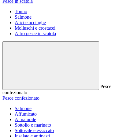
Pesce in scatola
Tonno
Salmone
Alici e acciughe
Molluschi e crostacei
Altro pesce in scatola
Pesce
confezionato
Pesce confezionato
Salmone
Affumicato
Al naturale
Sottolio e marinato
Sottosale e essiccato
Insalate e antipasti