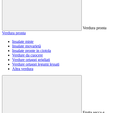
Verdura pronta
Verdura pronta
Insalate miste
Insalate movarietà
Insalate pronte in ciotola
Verdure da cuocere
Verdure ortaggi grigliati
Verdure ortaggi legumi lessati
Altra verdura
Frutta secca e