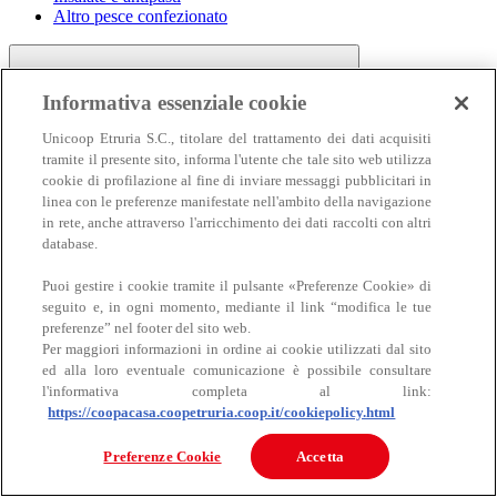
Altro pesce confezionato
Informativa essenziale cookie
Unicoop Etruria S.C., titolare del trattamento dei dati acquisiti
tramite il presente sito, informa l'utente che tale sito web utilizza
cookie di profilazione al fine di inviare messaggi pubblicitari in
linea con le preferenze manifestate nell'ambito della navigazione
Carne
in rete, anche attraverso l'arricchimento dei dati raccolti con altri
Carne
database.
Puoi gestire i cookie tramite il pulsante «Preferenze Cookie» di
seguito e, in ogni momento, mediante il link “modifica le tue
preferenze” nel footer del sito web.
Per maggiori informazioni in ordine ai cookie utilizzati dal sito
ed alla loro eventuale comunicazione è possibile consultare
l'informativa completa al link:
https://coopacasa.coopetruria.coop.it/cookiepolicy.html
Bovino
Ovino
Preferenze Cookie
Accetta
Suino
Equino