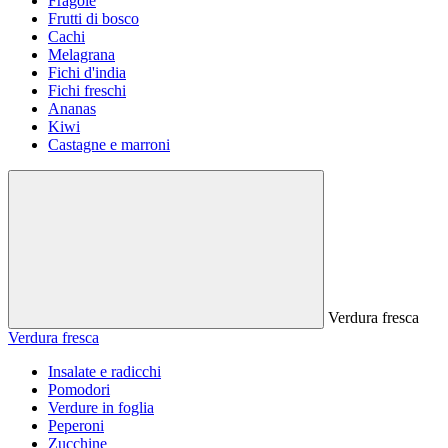
Fragole
Frutti di bosco
Cachi
Melagrana
Fichi d'india
Fichi freschi
Ananas
Kiwi
Castagne e marroni
Verdura fresca
Verdura fresca
Insalate e radicchi
Pomodori
Verdure in foglia
Peperoni
Zucchine