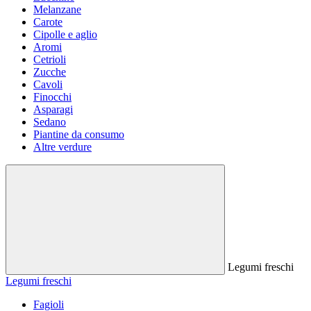
Melanzane
Carote
Cipolle e aglio
Aromi
Cetrioli
Zucche
Cavoli
Finocchi
Asparagi
Sedano
Piantine da consumo
Altre verdure
Legumi freschi
Legumi freschi
Fagioli