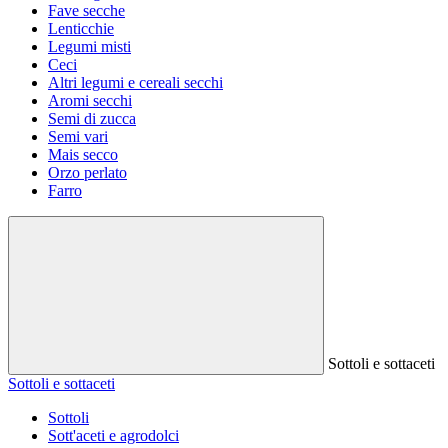
Fave secche
Lenticchie
Legumi misti
Ceci
Altri legumi e cereali secchi
Aromi secchi
Semi di zucca
Semi vari
Mais secco
Orzo perlato
Farro
Sottoli e sottaceti
Sottoli e sottaceti
Sottoli
Sott'aceti e agrodolci