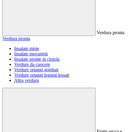
Verdura pronta
Verdura pronta
Insalate miste
Insalate movarietà
Insalate pronte in ciotola
Verdure da cuocere
Verdure ortaggi grigliati
Verdure ortaggi legumi lessati
Altra verdura
Frutta secca e