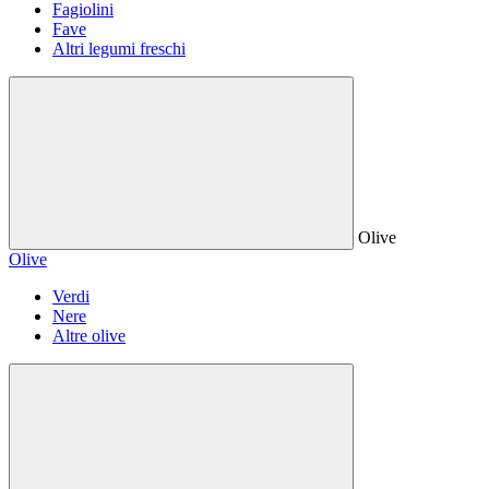
Fagiolini
Fave
Altri legumi freschi
Olive
Olive
Verdi
Nere
Altre olive