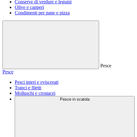
Conserve di verdure e legumi
Olive e capperi
Condimenti per pane e pizza
Pesce
Pesce
Pesci interi e eviscerati
Tranci e filetti
Molluschi e crostacei
Pesce in scatola