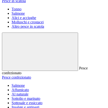
Pesce in scatola
Tonno
Salmone
Alici e acciughe
Molluschi e crostacei
Altro pesce in scatola
Pesce
confezionato
Pesce confezionato
Salmone
Affumicato
Al naturale
Sottolio e marinato
Sottosale e essiccato
Insalate e antipasti