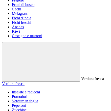
Fragole
Frutti di bosco
Cachi
Melagrana
Fichi d'india
Fichi freschi
Ananas
Kiwi
Castagne e marroni
Verdura fresca
Verdura fresca
Insalate e radicchi
Pomodori
Verdure in foglia
Peperoni
Zucchine