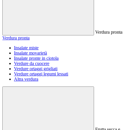
Verdura pronta
Verdura pronta
Insalate miste
Insalate movarietà
Insalate pronte in ciotola
Verdure da cuocere
Verdure ortaggi grigliati
Verdure ortaggi legumi lessati
Altra verdura
Frutta secca e