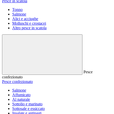
Pesce in scatola
Tonno
Salmone
Alici e acciughe
Molluschi e crostacei
Altro pesce in scatola
Pesce
confezionato
Pesce confezionato
Salmone
Affumicato
Al naturale
Sottolio e marinato
Sottosale e essiccato
Insalate e antipasti