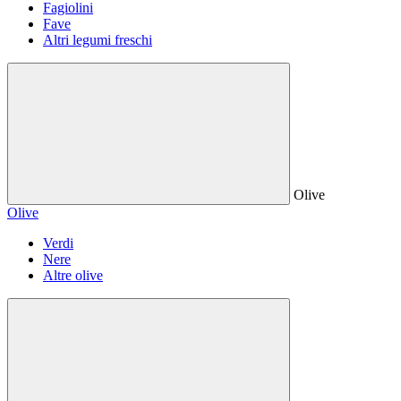
Fagiolini
Fave
Altri legumi freschi
Olive
Olive
Verdi
Nere
Altre olive