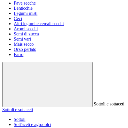
Fave secche
Lenticchie
Legumi misti
Ceci
Altri legumi e cereali secchi
Aromi secchi
Semi di zucca
Semi vari
Mais secco
Orzo perlato
Farro
Sottoli e sottaceti
Sottoli e sottaceti
Sottoli
Sott'aceti e agrodolci