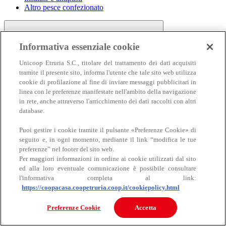
Altro pesce confezionato
Informativa essenziale cookie
Unicoop Etruria S.C., titolare del trattamento dei dati acquisiti
tramite il presente sito, informa l'utente che tale sito web utilizza
cookie di profilazione al fine di inviare messaggi pubblicitari in
linea con le preferenze manifestate nell'ambito della navigazione
Carne
in rete, anche attraverso l'arricchimento dei dati raccolti con altri
Carne
database.
Puoi gestire i cookie tramite il pulsante «Preferenze Cookie» di
seguito e, in ogni momento, mediante il link “modifica le tue
preferenze” nel footer del sito web.
Per maggiori informazioni in ordine ai cookie utilizzati dal sito
ed alla loro eventuale comunicazione è possibile consultare
l'informativa completa al link:
https://coopacasa.coopetruria.coop.it/cookiepolicy.html
Bovino
Ovino
Preferenze Cookie
Accetta
Suino
Equino