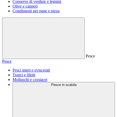
Conserve di verdure e legumi
Olive e capperi
Condimenti per pane e pizza
Pesce
Pesce
Pesci interi e eviscerati
Tranci e filetti
Molluschi e crostacei
Pesce in scatola