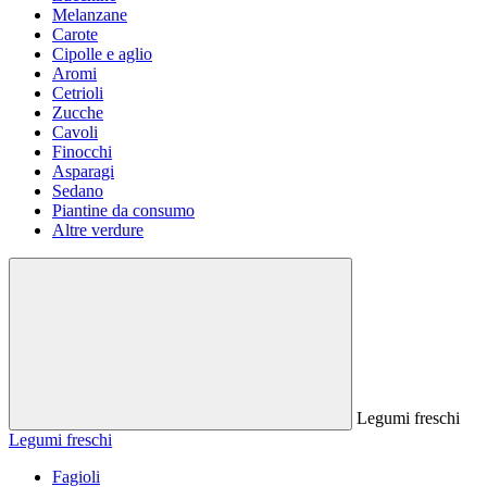
Melanzane
Carote
Cipolle e aglio
Aromi
Cetrioli
Zucche
Cavoli
Finocchi
Asparagi
Sedano
Piantine da consumo
Altre verdure
Legumi freschi
Legumi freschi
Fagioli