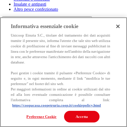
Insalate e antipasti
Altro pesce confezionato
Informativa essenziale cookie
Unicoop Etruria S.C., titolare del trattamento dei dati acquisiti
tramite il presente sito, informa l'utente che tale sito web utilizza
cookie di profilazione al fine di inviare messaggi pubblicitari in
linea con le preferenze manifestate nell'ambito della navigazione
in rete, anche attraverso l'arricchimento dei dati raccolti con altri
Carne
database.
Carne
Puoi gestire i cookie tramite il pulsante «Preferenze Cookie» di
seguito e, in ogni momento, mediante il link “modifica le tue
preferenze” nel footer del sito web.
Per maggiori informazioni in ordine ai cookie utilizzati dal sito
ed alla loro eventuale comunicazione è possibile consultare
l'informativa completa al link:
https://coopacasa.coopetruria.coop.it/cookiepolicy.html
Bovino
Preferenze Cookie
Accetta
Ovino
Suino