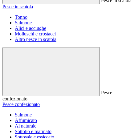
Pesce in scatola
Pesce in scatola
Tonno
Salmone
Alici e acciughe
Molluschi e crostacei
Altro pesce in scatola
Pesce
confezionato
Pesce confezionato
Salmone
Affumicato
Al naturale
Sottolio e marinato
Sottosale e essiccato