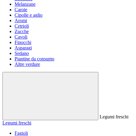
Melanzane
Carote
Cipolle e aglio
Aromi
Cetrioli
Zucche
Cavoli
Finocchi
Asparagi
Sedano
Piantine da consumo
Altre verdure
Legumi freschi
Legumi freschi
Fagioli