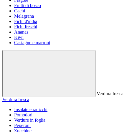
Fragole
Frutti di bosco
Cachi
Melagrana
Fichi d'india
Fichi freschi
Ananas
Kiwi
Castagne e marroni
Verdura fresca
Verdura fresca
Insalate e radicchi
Pomodori
Verdure in foglia
Peperoni
Zucchine