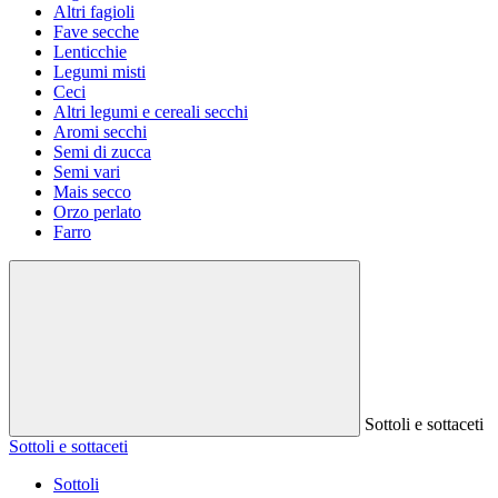
Altri fagioli
Fave secche
Lenticchie
Legumi misti
Ceci
Altri legumi e cereali secchi
Aromi secchi
Semi di zucca
Semi vari
Mais secco
Orzo perlato
Farro
Sottoli e sottaceti
Sottoli e sottaceti
Sottoli