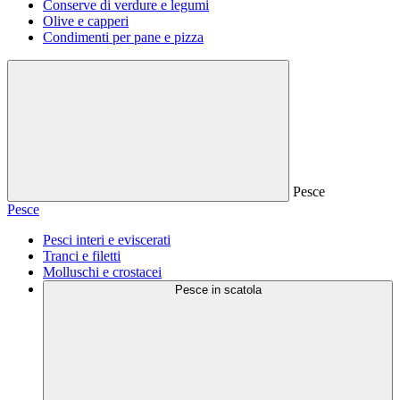
Conserve di verdure e legumi
Olive e capperi
Condimenti per pane e pizza
Pesce
Pesce
Pesci interi e eviscerati
Tranci e filetti
Molluschi e crostacei
Pesce in scatola