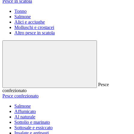
Pesce in scatola
Tonno
Salmone
Alici e acciughe
Molluschi e crostacei
Altro pesce in scatola
Pesce
confezionato
Pesce confezionato
Salmone
Affumicato
Al naturale
Sottolio e marinato
Sottosale e essiccato
Insalate e antipasti