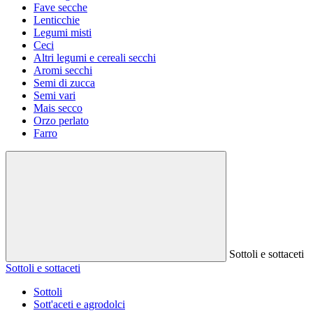
Fave secche
Lenticchie
Legumi misti
Ceci
Altri legumi e cereali secchi
Aromi secchi
Semi di zucca
Semi vari
Mais secco
Orzo perlato
Farro
Sottoli e sottaceti
Sottoli e sottaceti
Sottoli
Sott'aceti e agrodolci