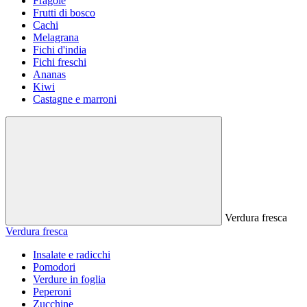
Fragole
Frutti di bosco
Cachi
Melagrana
Fichi d'india
Fichi freschi
Ananas
Kiwi
Castagne e marroni
Verdura fresca
Verdura fresca
Insalate e radicchi
Pomodori
Verdure in foglia
Peperoni
Zucchine