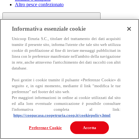
Altro pesce confezionato
Informativa essenziale cookie
Unicoop Etruria S.C., titolare del trattamento dei dati acquisiti
tramite il presente sito, informa l'utente che tale sito web utilizza
cookie di profilazione al fine di inviare messaggi pubblicitari in
linea con le preferenze manifestate nell'ambito della navigazione
Carne
in rete, anche attraverso l'arricchimento dei dati raccolti con altri
Carne
database.
Puoi gestire i cookie tramite il pulsante «Preferenze Cookie» di
seguito e, in ogni momento, mediante il link “modifica le tue
preferenze” nel footer del sito web.
Per maggiori informazioni in ordine ai cookie utilizzati dal sito
ed alla loro eventuale comunicazione è possibile consultare
l'informativa completa al link:
https://coopacasa.coopetruria.coop.it/cookiepolicy.html
Bovino
Ovino
Preferenze Cookie
Accetta
Suino
Equino