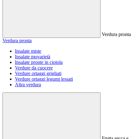
Verdura pronta
Verdura pronta
Insalate miste
Insalate movarietà
Insalate pronte in ciotola
Verdure da cuocere
Verdure ortaggi grigliati
Verdure ortaggi legumi lessati
Altra verdura
Frutta secca e