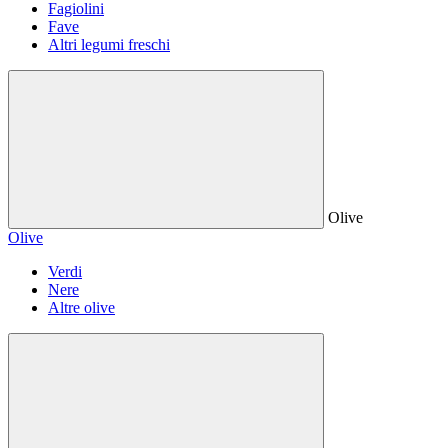
Fagiolini
Fave
Altri legumi freschi
Olive
Olive
Verdi
Nere
Altre olive