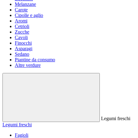
Melanzane
Carote
Cipolle e aglio
Aromi
Cetrioli
Zucche
Cavoli
Finocchi
Asparagi
Sedano
Piantine da consumo
Altre verdure
Legumi freschi
Legumi freschi
Fagioli