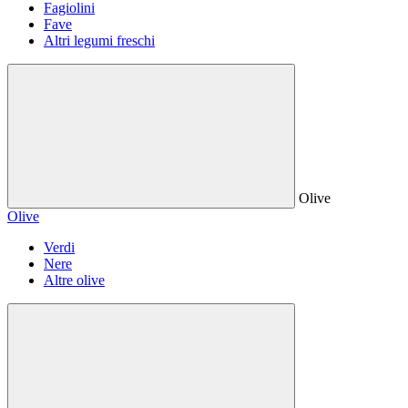
Fagiolini
Fave
Altri legumi freschi
Olive
Olive
Verdi
Nere
Altre olive