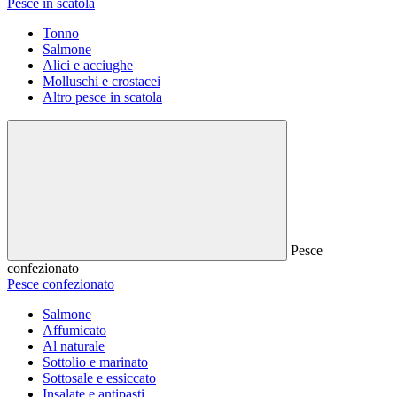
Pesce in scatola
Tonno
Salmone
Alici e acciughe
Molluschi e crostacei
Altro pesce in scatola
Pesce
confezionato
Pesce confezionato
Salmone
Affumicato
Al naturale
Sottolio e marinato
Sottosale e essiccato
Insalate e antipasti