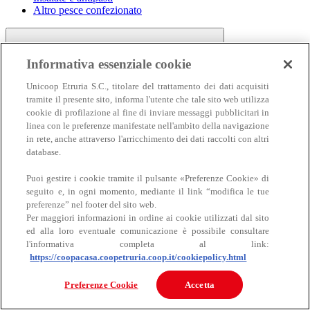
Altro pesce confezionato
Informativa essenziale cookie
Unicoop Etruria S.C., titolare del trattamento dei dati acquisiti
tramite il presente sito, informa l'utente che tale sito web utilizza
cookie di profilazione al fine di inviare messaggi pubblicitari in
linea con le preferenze manifestate nell'ambito della navigazione
Carne
in rete, anche attraverso l'arricchimento dei dati raccolti con altri
Carne
database.
Puoi gestire i cookie tramite il pulsante «Preferenze Cookie» di
seguito e, in ogni momento, mediante il link “modifica le tue
preferenze” nel footer del sito web.
Per maggiori informazioni in ordine ai cookie utilizzati dal sito
ed alla loro eventuale comunicazione è possibile consultare
l'informativa completa al link:
https://coopacasa.coopetruria.coop.it/cookiepolicy.html
Bovino
Ovino
Preferenze Cookie
Accetta
Suino
Equino