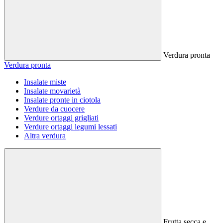
Verdura pronta
Verdura pronta
Insalate miste
Insalate movarietà
Insalate pronte in ciotola
Verdure da cuocere
Verdure ortaggi grigliati
Verdure ortaggi legumi lessati
Altra verdura
Frutta secca e