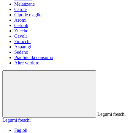
Melanzane
Carote
Cipolle e aglio
Aromi
Cetrioli
Zucche
Cavoli
Finocchi
Asparagi
Sedano
Piantine da consumo
Altre verdure
Legumi freschi
Legumi freschi
Fagioli