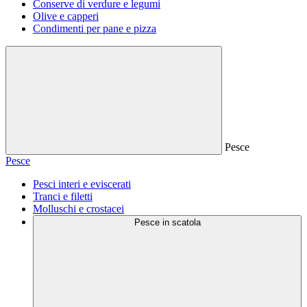
Conserve di verdure e legumi
Olive e capperi
Condimenti per pane e pizza
Pesce
Pesce
Pesci interi e eviscerati
Tranci e filetti
Molluschi e crostacei
Pesce in scatola