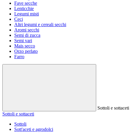
Fave secche
Lenticchie
Legumi misti
Ceci
Altri legumi e cereali secchi
Aromi secchi
Semi di zucca
Semi vari
Mais secco
Orzo perlato
Farro
Sottoli e sottaceti
Sottoli e sottaceti
Sottoli
Sott'aceti e agrodolci