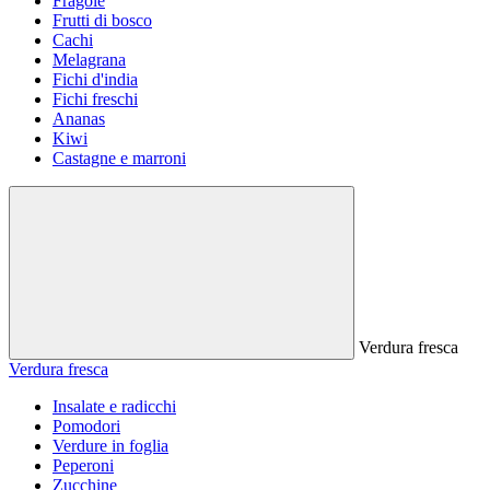
Fragole
Frutti di bosco
Cachi
Melagrana
Fichi d'india
Fichi freschi
Ananas
Kiwi
Castagne e marroni
Verdura fresca
Verdura fresca
Insalate e radicchi
Pomodori
Verdure in foglia
Peperoni
Zucchine