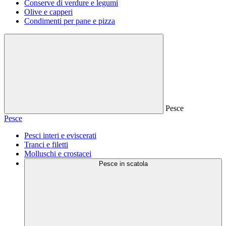
Conserve di verdure e legumi
Olive e capperi
Condimenti per pane e pizza
Pesce
Pesce
Pesci interi e eviscerati
Tranci e filetti
Molluschi e crostacei
Pesce in scatola