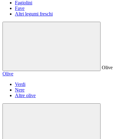
Fagiolini
Fave
Altri legumi freschi
Olive
Olive
Verdi
Nere
Altre olive