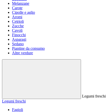
Melanzane
Carote
Cipolle e aglio
Aromi
Cetrioli
Zucche
Cavoli
Finocchi
Asparagi
Sedano
Piantine da consumo
Altre verdure
Legumi freschi
Legumi freschi
Fagioli