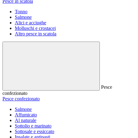
Pesce in scatola
Tonno
Salmone
Alici e acciughe
Molluschi e crostacei
Altro pesce in scatola
Pesce
confezionato
Pesce confezionato
Salmone
Affumicato
Al naturale
Sottolio e marinato
Sottosale e essiccato
Insalate e antipasti