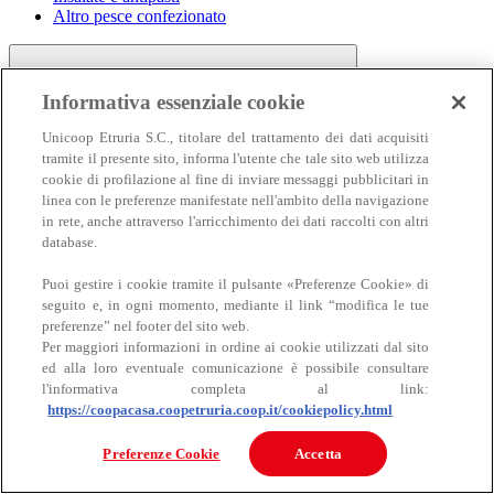
Altro pesce confezionato
Informativa essenziale cookie
Unicoop Etruria S.C., titolare del trattamento dei dati acquisiti
tramite il presente sito, informa l'utente che tale sito web utilizza
cookie di profilazione al fine di inviare messaggi pubblicitari in
linea con le preferenze manifestate nell'ambito della navigazione
Carne
in rete, anche attraverso l'arricchimento dei dati raccolti con altri
Carne
database.
Puoi gestire i cookie tramite il pulsante «Preferenze Cookie» di
seguito e, in ogni momento, mediante il link “modifica le tue
preferenze” nel footer del sito web.
Per maggiori informazioni in ordine ai cookie utilizzati dal sito
ed alla loro eventuale comunicazione è possibile consultare
l'informativa completa al link:
https://coopacasa.coopetruria.coop.it/cookiepolicy.html
Bovino
Ovino
Preferenze Cookie
Accetta
Suino
Equino