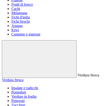
Fragole
Frutti di bosco
Cachi
Melagrana
Fichi d'india
Fichi freschi
Ananas
Kiwi
Castagne e marroni
Verdura fresca
Verdura fresca
Insalate e radicchi
Pomodori
Verdure in foglia
Peperoni
Zucchine