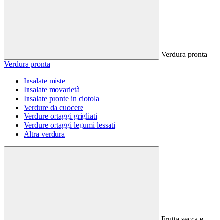
Verdura pronta
Verdura pronta
Insalate miste
Insalate movarietà
Insalate pronte in ciotola
Verdure da cuocere
Verdure ortaggi grigliati
Verdure ortaggi legumi lessati
Altra verdura
Frutta secca e