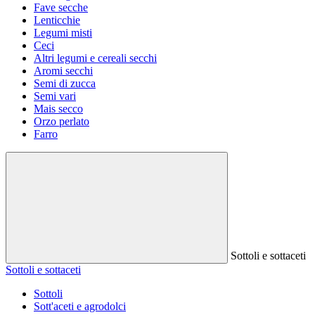
Fave secche
Lenticchie
Legumi misti
Ceci
Altri legumi e cereali secchi
Aromi secchi
Semi di zucca
Semi vari
Mais secco
Orzo perlato
Farro
Sottoli e sottaceti
Sottoli e sottaceti
Sottoli
Sott'aceti e agrodolci