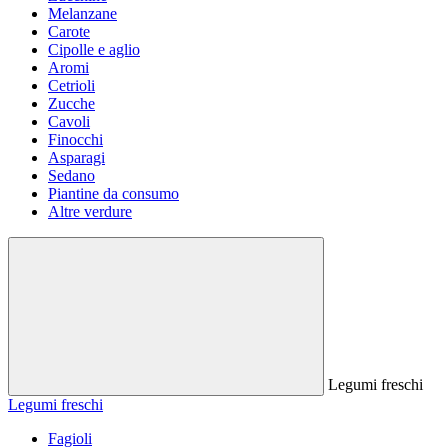
Melanzane
Carote
Cipolle e aglio
Aromi
Cetrioli
Zucche
Cavoli
Finocchi
Asparagi
Sedano
Piantine da consumo
Altre verdure
Legumi freschi
Legumi freschi
Fagioli