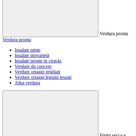
Verdura pronta
Verdura pronta
Insalate miste
Insalate movarietà
Insalate pronte in ciotola
Verdure da cuocere
Verdure ortaggi grigliati
Verdure ortaggi legumi lessati
Altra verdura
Frutta secca e