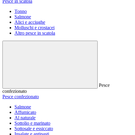
Pesce in scatola
Tonno
Salmone
Alici e acciughe
Molluschi e crostacei
Altro pesce in scatola
Pesce
confezionato
Pesce confezionato
Salmone
Affumicato
Al naturale
Sottolio e marinato
Sottosale e essiccato
Insalate e antipasti