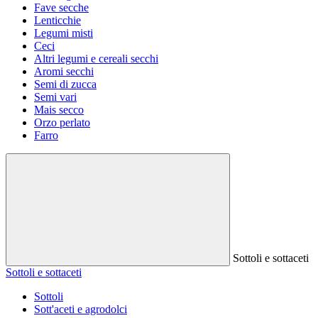
Fave secche
Lenticchie
Legumi misti
Ceci
Altri legumi e cereali secchi
Aromi secchi
Semi di zucca
Semi vari
Mais secco
Orzo perlato
Farro
Sottoli e sottaceti
Sottoli e sottaceti
Sottoli
Sott'aceti e agrodolci