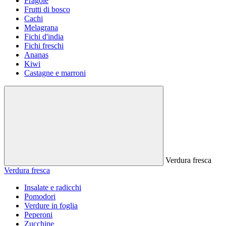
Fragole
Frutti di bosco
Cachi
Melagrana
Fichi d'india
Fichi freschi
Ananas
Kiwi
Castagne e marroni
Verdura fresca
Verdura fresca
Insalate e radicchi
Pomodori
Verdure in foglia
Peperoni
Zucchine