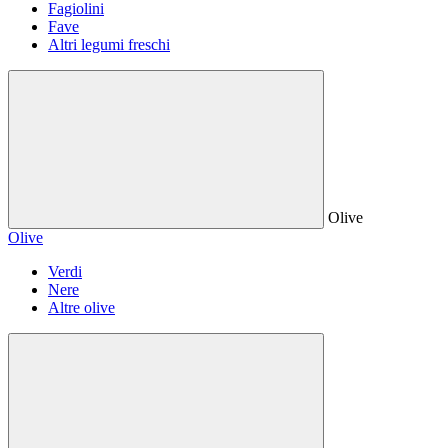
Fagiolini
Fave
Altri legumi freschi
Olive
Olive
Verdi
Nere
Altre olive