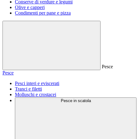
Conserve di verdure e legumi
Olive e capperi
Condimenti per pane e pizza
Pesce
Pesce
Pesci interi e eviscerati
Tranci e filetti
Molluschi e crostacei
Pesce in scatola