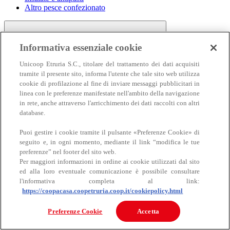
Altro pesce confezionato
Informativa essenziale cookie
Unicoop Etruria S.C., titolare del trattamento dei dati acquisiti
tramite il presente sito, informa l'utente che tale sito web utilizza
cookie di profilazione al fine di inviare messaggi pubblicitari in
linea con le preferenze manifestate nell'ambito della navigazione
Carne
in rete, anche attraverso l'arricchimento dei dati raccolti con altri
Carne
database.
Puoi gestire i cookie tramite il pulsante «Preferenze Cookie» di
seguito e, in ogni momento, mediante il link “modifica le tue
preferenze” nel footer del sito web.
Per maggiori informazioni in ordine ai cookie utilizzati dal sito
ed alla loro eventuale comunicazione è possibile consultare
l'informativa completa al link:
https://coopacasa.coopetruria.coop.it/cookiepolicy.html
Bovino
Ovino
Preferenze Cookie
Accetta
Suino
Equino