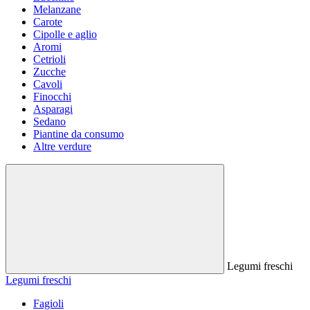
Melanzane
Carote
Cipolle e aglio
Aromi
Cetrioli
Zucche
Cavoli
Finocchi
Asparagi
Sedano
Piantine da consumo
Altre verdure
Legumi freschi
Legumi freschi
Fagioli