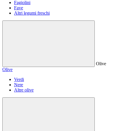
Fagiolini
Fave
Altri legumi freschi
Olive
Olive
Verdi
Nere
Altre olive