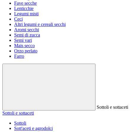
Fave secche
Lenticchie
Legumi misti
Ceci
Altri legumi e cereali secchi
Aromi secchi
Semi di zucca
Semi vari
Mais secco
Orzo perlato
Farro
Sottoli e sottaceti
Sottoli e sottaceti
Sottoli
Sott'aceti e agrodolci