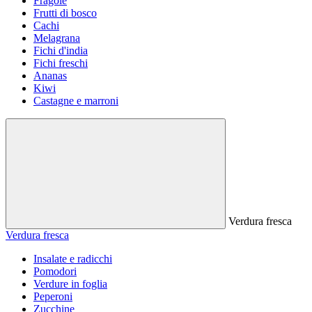
Fragole
Frutti di bosco
Cachi
Melagrana
Fichi d'india
Fichi freschi
Ananas
Kiwi
Castagne e marroni
Verdura fresca
Verdura fresca
Insalate e radicchi
Pomodori
Verdure in foglia
Peperoni
Zucchine