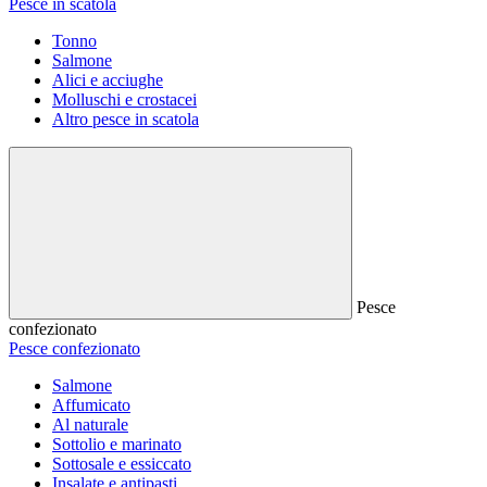
Pesce in scatola
Tonno
Salmone
Alici e acciughe
Molluschi e crostacei
Altro pesce in scatola
Pesce
confezionato
Pesce confezionato
Salmone
Affumicato
Al naturale
Sottolio e marinato
Sottosale e essiccato
Insalate e antipasti