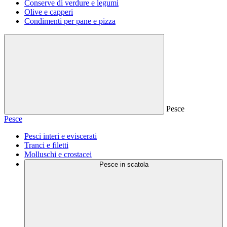
Conserve di verdure e legumi
Olive e capperi
Condimenti per pane e pizza
Pesce
Pesce
Pesci interi e eviscerati
Tranci e filetti
Molluschi e crostacei
Pesce in scatola