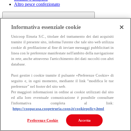
Altro pesce confezionato
Informativa essenziale cookie
Unicoop Etruria S.C., titolare del trattamento dei dati acquisiti
tramite il presente sito, informa l'utente che tale sito web utilizza
cookie di profilazione al fine di inviare messaggi pubblicitari in
linea con le preferenze manifestate nell'ambito della navigazione
Carne
in rete, anche attraverso l'arricchimento dei dati raccolti con altri
Carne
database.
Puoi gestire i cookie tramite il pulsante «Preferenze Cookie» di
seguito e, in ogni momento, mediante il link “modifica le tue
preferenze” nel footer del sito web.
Per maggiori informazioni in ordine ai cookie utilizzati dal sito
ed alla loro eventuale comunicazione è possibile consultare
l'informativa completa al link:
https://coopacasa.coopetruria.coop.it/cookiepolicy.html
Bovino
Ovino
Preferenze Cookie
Accetta
Suino
Equino