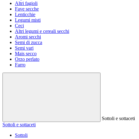
Altri fagioli
Fave secche
Lenticchie
Legumi misti
Ceci
Altri legumi e cereali secchi
Aromi secchi
Semi di zucca
Semi vari
Mais secco
Orzo perlato
Farro
Sottoli e sottaceti
Sottoli e sottaceti
Sottoli