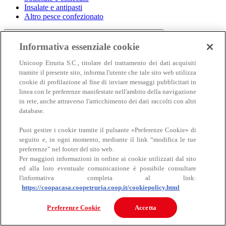
Insalate e antipasti
Altro pesce confezionato
Informativa essenziale cookie
Unicoop Etruria S.C., titolare del trattamento dei dati acquisiti
tramite il presente sito, informa l'utente che tale sito web utilizza
cookie di profilazione al fine di inviare messaggi pubblicitari in
linea con le preferenze manifestate nell'ambito della navigazione
in rete, anche attraverso l'arricchimento dei dati raccolti con altri
Carne
database.
Carne
Puoi gestire i cookie tramite il pulsante «Preferenze Cookie» di
seguito e, in ogni momento, mediante il link “modifica le tue
preferenze” nel footer del sito web.
Per maggiori informazioni in ordine ai cookie utilizzati dal sito
ed alla loro eventuale comunicazione è possibile consultare
l'informativa completa al link:
https://coopacasa.coopetruria.coop.it/cookiepolicy.html
Bovino
Preferenze Cookie
Accetta
Ovino
Suino