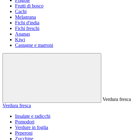
Fragole
Frutti di bosco
Cachi
Melagrana
Fichi d'india
Fichi freschi
Ananas
Kiwi
Castagne e marroni
Verdura fresca
Verdura fresca
Insalate e radicchi
Pomodori
Verdure in foglia
Peperoni
Zucchine