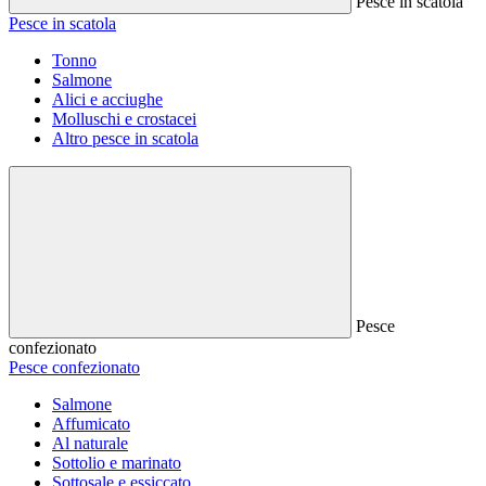
Pesce in scatola
Pesce in scatola
Tonno
Salmone
Alici e acciughe
Molluschi e crostacei
Altro pesce in scatola
Pesce
confezionato
Pesce confezionato
Salmone
Affumicato
Al naturale
Sottolio e marinato
Sottosale e essiccato