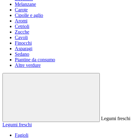
Melanzane
Carote
Cipolle e aglio
Aromi
Cetrioli
Zucche
Cavoli
Finocchi
Asparagi
Sedano
Piantine da consumo
Altre verdure
Legumi freschi
Legumi freschi
Fagioli