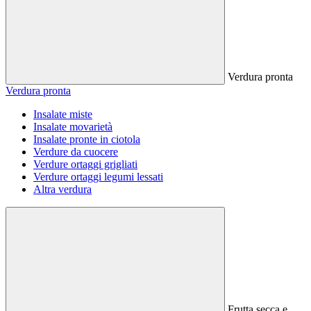
Verdura pronta
Verdura pronta
Insalate miste
Insalate movarietà
Insalate pronte in ciotola
Verdure da cuocere
Verdure ortaggi grigliati
Verdure ortaggi legumi lessati
Altra verdura
Frutta secca e