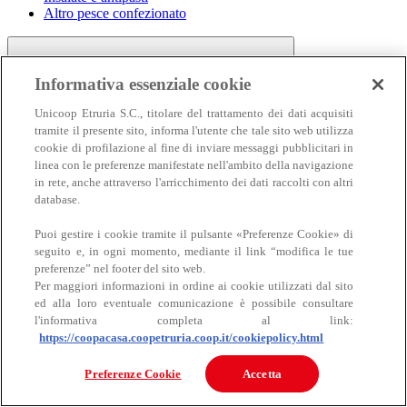
Altro pesce confezionato
Informativa essenziale cookie
Unicoop Etruria S.C., titolare del trattamento dei dati acquisiti
tramite il presente sito, informa l'utente che tale sito web utilizza
cookie di profilazione al fine di inviare messaggi pubblicitari in
linea con le preferenze manifestate nell'ambito della navigazione
Carne
in rete, anche attraverso l'arricchimento dei dati raccolti con altri
Carne
database.
Puoi gestire i cookie tramite il pulsante «Preferenze Cookie» di
seguito e, in ogni momento, mediante il link “modifica le tue
preferenze” nel footer del sito web.
Per maggiori informazioni in ordine ai cookie utilizzati dal sito
ed alla loro eventuale comunicazione è possibile consultare
l'informativa completa al link:
https://coopacasa.coopetruria.coop.it/cookiepolicy.html
Bovino
Ovino
Preferenze Cookie
Accetta
Suino
Equino