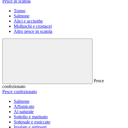
Pesce in scatola
Tonno
Salmone
Alici e acciughe
Molluschi e crostacei
Altro pesce in scatola
Pesce
confezionato
Pesce confezionato
Salmone
Affumicato
Al naturale
Sottolio e marinato
Sottosale e essiccato
Insalate e antipasti