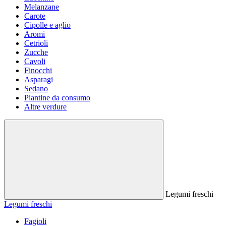
Melanzane
Carote
Cipolle e aglio
Aromi
Cetrioli
Zucche
Cavoli
Finocchi
Asparagi
Sedano
Piantine da consumo
Altre verdure
Legumi freschi
Legumi freschi
Fagioli