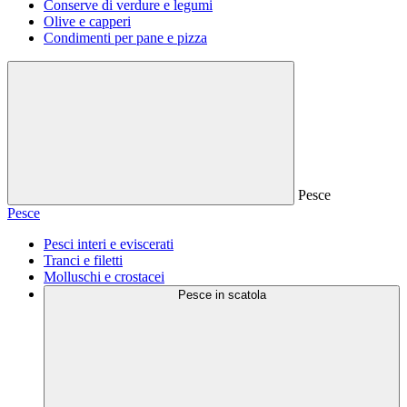
Conserve di verdure e legumi
Olive e capperi
Condimenti per pane e pizza
Pesce
Pesce
Pesci interi e eviscerati
Tranci e filetti
Molluschi e crostacei
Pesce in scatola