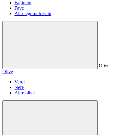
Fagiolini
Fave
Altri legumi freschi
Olive
Olive
Verdi
Nere
Altre olive