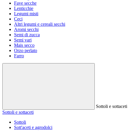
Fave secche
Lenticchie
Legumi misti
Ceci
Altri legumi e cereali secchi
Aromi secchi
Semi di zucca
Semi vari
Mais secco
Orzo perlato
Farro
Sottoli e sottaceti
Sottoli e sottaceti
Sottoli
Sott'aceti e agrodolci