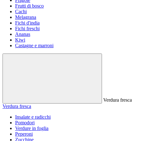
Fragole
Frutti di bosco
Cachi
Melagrana
Fichi d'india
Fichi freschi
Ananas
Kiwi
Castagne e marroni
Verdura fresca
Verdura fresca
Insalate e radicchi
Pomodori
Verdure in foglia
Peperoni
Zucchine