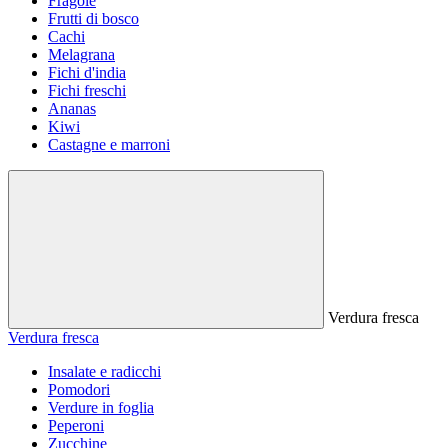
Fragole
Frutti di bosco
Cachi
Melagrana
Fichi d'india
Fichi freschi
Ananas
Kiwi
Castagne e marroni
Verdura fresca
Verdura fresca
Insalate e radicchi
Pomodori
Verdure in foglia
Peperoni
Zucchine