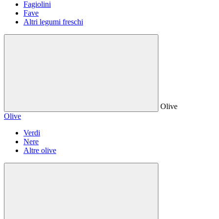
Fagiolini
Fave
Altri legumi freschi
Olive
Olive
Verdi
Nere
Altre olive