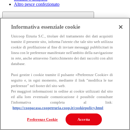
Altro pesce confezionato
Informativa essenziale cookie
Unicoop Etruria S.C., titolare del trattamento dei dati acquisiti
tramite il presente sito, informa l'utente che tale sito web utilizza
cookie di profilazione al fine di inviare messaggi pubblicitari in
linea con le preferenze manifestate nell'ambito della navigazione
Carne
in rete, anche attraverso l'arricchimento dei dati raccolti con altri
Carne
database.
Puoi gestire i cookie tramite il pulsante «Preferenze Cookie» di
seguito e, in ogni momento, mediante il link “modifica le tue
preferenze” nel footer del sito web.
Per maggiori informazioni in ordine ai cookie utilizzati dal sito
ed alla loro eventuale comunicazione è possibile consultare
l'informativa completa al link:
https://coopacasa.coopetruria.coop.it/cookiepolicy.html
Bovino
Ovino
Preferenze Cookie
Accetta
Suino
Equino