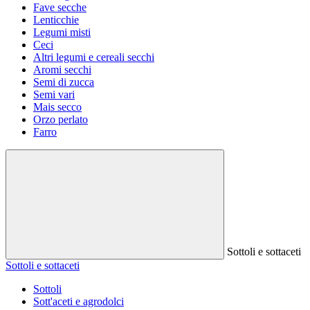
Fave secche
Lenticchie
Legumi misti
Ceci
Altri legumi e cereali secchi
Aromi secchi
Semi di zucca
Semi vari
Mais secco
Orzo perlato
Farro
Sottoli e sottaceti
Sottoli e sottaceti
Sottoli
Sott'aceti e agrodolci