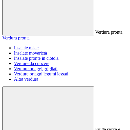
Verdura pronta
Verdura pronta
Insalate miste
Insalate movarietà
Insalate pronte in ciotola
Verdure da cuocere
Verdure ortaggi grigliati
Verdure ortaggi legumi lessati
Altra verdura
Frutta secca e