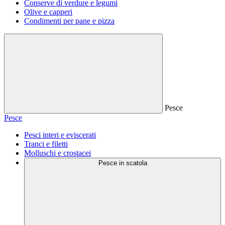
Conserve di verdure e legumi
Olive e capperi
Condimenti per pane e pizza
Pesce
Pesce
Pesci interi e eviscerati
Tranci e filetti
Molluschi e crostacei
Pesce in scatola