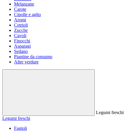
Melanzane
Carote
Cipolle e aglio
Aromi
Cetrioli
Zucche
Cavoli
Finocchi
Asparagi
Sedano
Piantine da consumo
Altre verdure
Legumi freschi
Legumi freschi
Fagioli