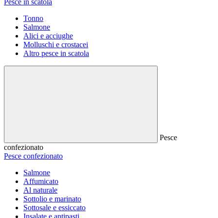
Pesce in scatola
Tonno
Salmone
Alici e acciughe
Molluschi e crostacei
Altro pesce in scatola
Pesce
confezionato
Pesce confezionato
Salmone
Affumicato
Al naturale
Sottolio e marinato
Sottosale e essiccato
Insalate e antipasti