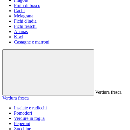
Fragole
Frutti di bosco
Cachi
Melagrana
Fichi d'india
Fichi freschi
Ananas
Kiwi
Castagne e marroni
Verdura fresca
Verdura fresca
Insalate e radicchi
Pomodori
Verdure in foglia
Peperoni
Zucchine