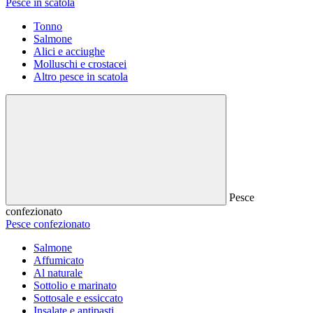
Pesce in scatola
Tonno
Salmone
Alici e acciughe
Molluschi e crostacei
Altro pesce in scatola
Pesce
confezionato
Pesce confezionato
Salmone
Affumicato
Al naturale
Sottolio e marinato
Sottosale e essiccato
Insalate e antipasti