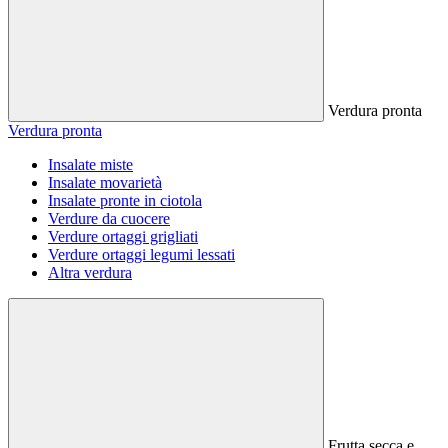
Verdura pronta
Verdura pronta
Insalate miste
Insalate movarietà
Insalate pronte in ciotola
Verdure da cuocere
Verdure ortaggi grigliati
Verdure ortaggi legumi lessati
Altra verdura
Frutta secca e