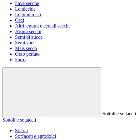
Fave secche
Lenticchie
Legumi misti
Ceci
Altri legumi e cereali secchi
Aromi secchi
Semi di zucca
Semi vari
Mais secco
Orzo perlato
Farro
Sottoli e sottaceti
Sottoli e sottaceti
Sottoli
Sott'aceti e agrodolci