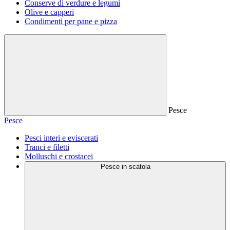
Conserve di verdure e legumi
Olive e capperi
Condimenti per pane e pizza
Pesce
Pesce
Pesci interi e eviscerati
Tranci e filetti
Molluschi e crostacei
Pesce in scatola