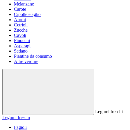
Melanzane
Carote
Cipolle e aglio
Aromi
Cetrioli
Zucche
Cavoli
Finocchi
Asparagi
Sedano
Piantine da consumo
Altre verdure
Legumi freschi
Legumi freschi
Fagioli