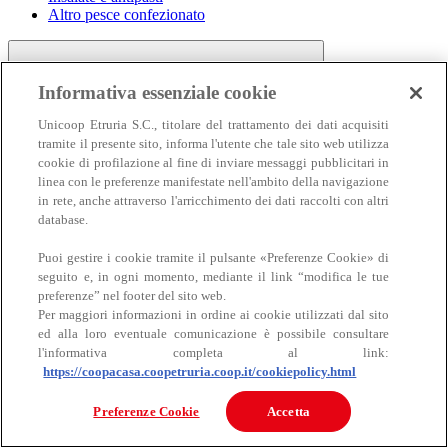
Altro pesce confezionato
Informativa essenziale cookie
Unicoop Etruria S.C., titolare del trattamento dei dati acquisiti
tramite il presente sito, informa l'utente che tale sito web utilizza
cookie di profilazione al fine di inviare messaggi pubblicitari in
linea con le preferenze manifestate nell'ambito della navigazione
Carne
in rete, anche attraverso l'arricchimento dei dati raccolti con altri
Carne
database.
Puoi gestire i cookie tramite il pulsante «Preferenze Cookie» di
seguito e, in ogni momento, mediante il link “modifica le tue
preferenze” nel footer del sito web.
Per maggiori informazioni in ordine ai cookie utilizzati dal sito
ed alla loro eventuale comunicazione è possibile consultare
l'informativa completa al link:
https://coopacasa.coopetruria.coop.it/cookiepolicy.html
Bovino
Ovino
Preferenze Cookie
Accetta
Suino
Equino