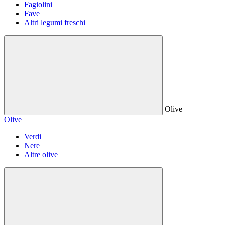
Fagiolini
Fave
Altri legumi freschi
Olive
Olive
Verdi
Nere
Altre olive