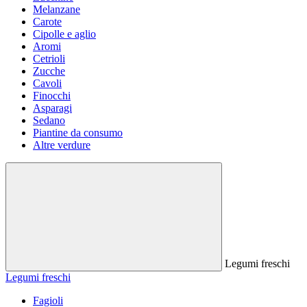
Melanzane
Carote
Cipolle e aglio
Aromi
Cetrioli
Zucche
Cavoli
Finocchi
Asparagi
Sedano
Piantine da consumo
Altre verdure
Legumi freschi
Legumi freschi
Fagioli