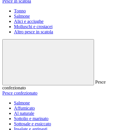
Pesce in scatola
Tonno
Salmone
Alici e acciughe
Molluschi e crostacei
Altro pesce in scatola
Pesce
confezionato
Pesce confezionato
Salmone
Affumicato
Al naturale
Sottolio e marinato
Sottosale e essiccato
Insalate e antipasti