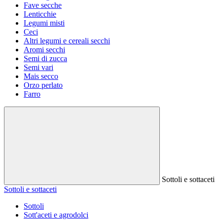
Fave secche
Lenticchie
Legumi misti
Ceci
Altri legumi e cereali secchi
Aromi secchi
Semi di zucca
Semi vari
Mais secco
Orzo perlato
Farro
Sottoli e sottaceti
Sottoli e sottaceti
Sottoli
Sott'aceti e agrodolci