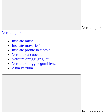
Verdura pronta
Verdura pronta
Insalate miste
Insalate movarietà
Insalate pronte in ciotola
Verdure da cuocere
Verdure ortaggi grigliati
Verdure ortaggi legumi lessati
Altra verdura
Frutta secca e