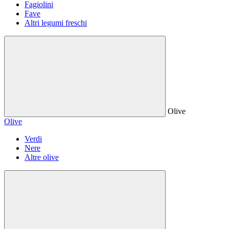
Fagiolini
Fave
Altri legumi freschi
Olive
Olive
Verdi
Nere
Altre olive