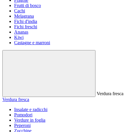
Fragole
Frutti di bosco
Cachi
Melagrana
Fichi d'india
Fichi freschi
Ananas
Kiwi
Castagne e marroni
Verdura fresca
Verdura fresca
Insalate e radicchi
Pomodori
Verdure in foglia
Peperoni
Zucchine