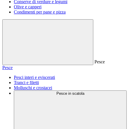
Conserve di verdure e legumi
Olive e capperi
Condimenti per pane e pizza
Pesce
Pesce
Pesci interi e eviscerati
Tranci e filetti
Molluschi e crostacei
Pesce in scatola