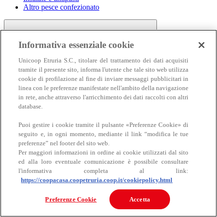
Altro pesce confezionato
Informativa essenziale cookie
Unicoop Etruria S.C., titolare del trattamento dei dati acquisiti
tramite il presente sito, informa l'utente che tale sito web utilizza
cookie di profilazione al fine di inviare messaggi pubblicitari in
linea con le preferenze manifestate nell'ambito della navigazione
Carne
in rete, anche attraverso l'arricchimento dei dati raccolti con altri
Carne
database.
Puoi gestire i cookie tramite il pulsante «Preferenze Cookie» di
seguito e, in ogni momento, mediante il link “modifica le tue
preferenze” nel footer del sito web.
Per maggiori informazioni in ordine ai cookie utilizzati dal sito
ed alla loro eventuale comunicazione è possibile consultare
l'informativa completa al link:
https://coopacasa.coopetruria.coop.it/cookiepolicy.html
Bovino
Ovino
Preferenze Cookie
Accetta
Suino
Equino