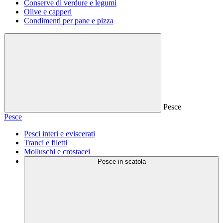
Conserve di verdure e legumi
Olive e capperi
Condimenti per pane e pizza
Pesce
Pesce
Pesci interi e eviscerati
Tranci e filetti
Molluschi e crostacei
Pesce in scatola