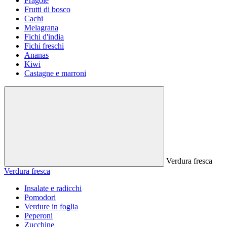
Fragole
Frutti di bosco
Cachi
Melagrana
Fichi d'india
Fichi freschi
Ananas
Kiwi
Castagne e marroni
Verdura fresca
Verdura fresca
Insalate e radicchi
Pomodori
Verdure in foglia
Peperoni
Zucchine