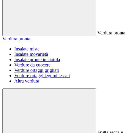
Verdura pronta
Verdura pronta
Insalate miste
Insalate movarietà
Insalate pronte in ciotola
Verdure da cuocere
Verdure ortaggi grigliati
Verdure ortaggi legumi lessati
Altra verdura
Frutta secca e