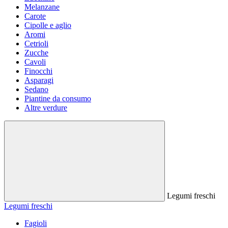
Melanzane
Carote
Cipolle e aglio
Aromi
Cetrioli
Zucche
Cavoli
Finocchi
Asparagi
Sedano
Piantine da consumo
Altre verdure
Legumi freschi
Legumi freschi
Fagioli