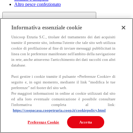
Altro pesce confezionato
Informativa essenziale cookie
Unicoop Etruria S.C., titolare del trattamento dei dati acquisiti
tramite il presente sito, informa l'utente che tale sito web utilizza
cookie di profilazione al fine di inviare messaggi pubblicitari in
linea con le preferenze manifestate nell'ambito della navigazione
Carne
in rete, anche attraverso l'arricchimento dei dati raccolti con altri
Carne
database.
Puoi gestire i cookie tramite il pulsante «Preferenze Cookie» di
seguito e, in ogni momento, mediante il link “modifica le tue
preferenze” nel footer del sito web.
Per maggiori informazioni in ordine ai cookie utilizzati dal sito
ed alla loro eventuale comunicazione è possibile consultare
l'informativa completa al link:
https://coopacasa.coopetruria.coop.it/cookiepolicy.html
Bovino
Ovino
Preferenze Cookie
Accetta
Suino
Equino