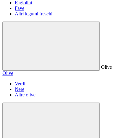
Fagiolini
Fave
Altri legumi freschi
Olive
Olive
Verdi
Nere
Altre olive