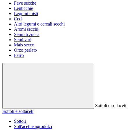
Fave secche
Lenticchie
Legumi misti
Ceci
Altri legumi e cereali secchi
Aromi secchi
Semi di zucca
Semi vari
Mais secco
Orzo perlato
Farro
Sottoli e sottaceti
Sottoli e sottaceti
Sottoli
Sott'aceti e agrodolci