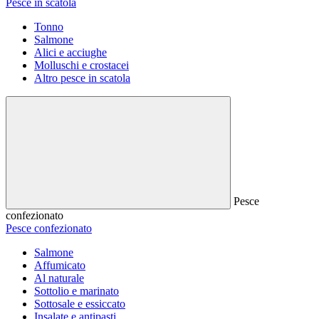
Pesce in scatola
Tonno
Salmone
Alici e acciughe
Molluschi e crostacei
Altro pesce in scatola
Pesce
confezionato
Pesce confezionato
Salmone
Affumicato
Al naturale
Sottolio e marinato
Sottosale e essiccato
Insalate e antipasti