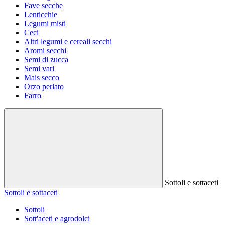
Fave secche
Lenticchie
Legumi misti
Ceci
Altri legumi e cereali secchi
Aromi secchi
Semi di zucca
Semi vari
Mais secco
Orzo perlato
Farro
Sottoli e sottaceti
Sottoli e sottaceti
Sottoli
Sott'aceti e agrodolci