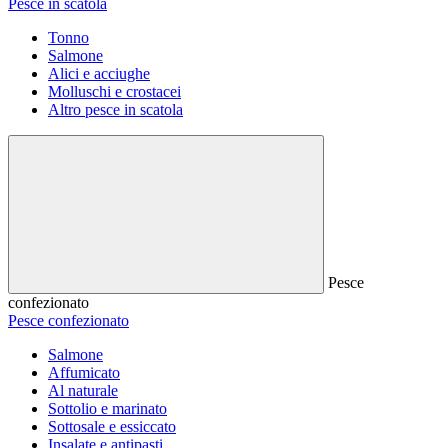
Pesce in scatola
Tonno
Salmone
Alici e acciughe
Molluschi e crostacei
Altro pesce in scatola
Pesce
confezionato
Pesce confezionato
Salmone
Affumicato
Al naturale
Sottolio e marinato
Sottosale e essiccato
Insalate e antipasti