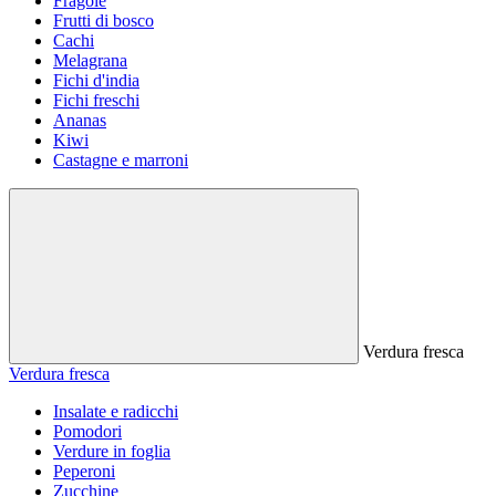
Fragole
Frutti di bosco
Cachi
Melagrana
Fichi d'india
Fichi freschi
Ananas
Kiwi
Castagne e marroni
Verdura fresca
Verdura fresca
Insalate e radicchi
Pomodori
Verdure in foglia
Peperoni
Zucchine