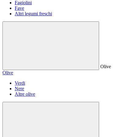
Fagiolini
Fave
Altri legumi freschi
Olive
Olive
Verdi
Nere
Altre olive