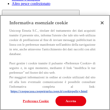
Altro pesce confezionato
Informativa essenziale cookie
Unicoop Etruria S.C., titolare del trattamento dei dati acquisiti
tramite il presente sito, informa l'utente che tale sito web utilizza
cookie di profilazione al fine di inviare messaggi pubblicitari in
linea con le preferenze manifestate nell'ambito della navigazione
Carne
in rete, anche attraverso l'arricchimento dei dati raccolti con altri
Carne
database.
Puoi gestire i cookie tramite il pulsante «Preferenze Cookie» di
seguito e, in ogni momento, mediante il link “modifica le tue
preferenze” nel footer del sito web.
Per maggiori informazioni in ordine ai cookie utilizzati dal sito
ed alla loro eventuale comunicazione è possibile consultare
l'informativa completa al link:
https://coopacasa.coopetruria.coop.it/cookiepolicy.html
Bovino
Ovino
Preferenze Cookie
Accetta
Suino
Equino