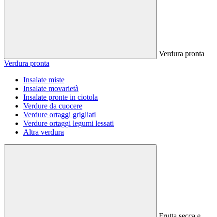
Verdura pronta
Verdura pronta
Insalate miste
Insalate movarietà
Insalate pronte in ciotola
Verdure da cuocere
Verdure ortaggi grigliati
Verdure ortaggi legumi lessati
Altra verdura
Frutta secca e