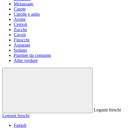
Melanzane
Carote
Cipolle e aglio
Aromi
Cetrioli
Zucche
Cavoli
Finocchi
Asparagi
Sedano
Piantine da consumo
Altre verdure
Legumi freschi
Legumi freschi
Fagioli