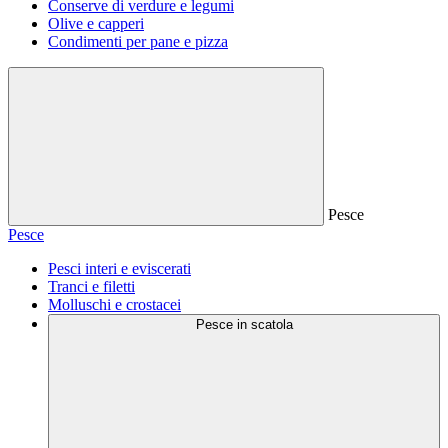
Conserve di verdure e legumi
Olive e capperi
Condimenti per pane e pizza
Pesce
Pesce
Pesci interi e eviscerati
Tranci e filetti
Molluschi e crostacei
Pesce in scatola