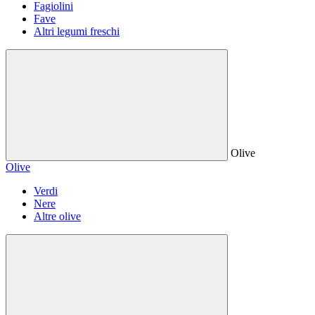
Fagiolini
Fave
Altri legumi freschi
Olive
Olive
Verdi
Nere
Altre olive