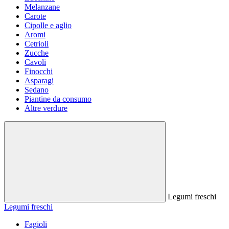
Melanzane
Carote
Cipolle e aglio
Aromi
Cetrioli
Zucche
Cavoli
Finocchi
Asparagi
Sedano
Piantine da consumo
Altre verdure
Legumi freschi
Legumi freschi
Fagioli