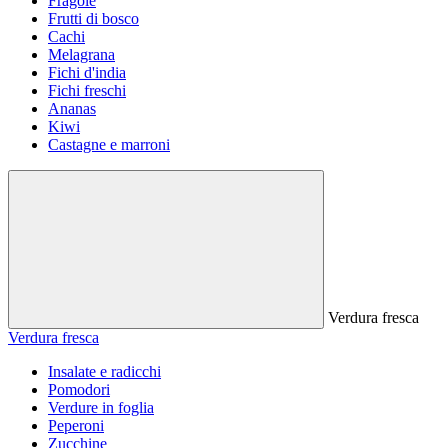
Fragole
Frutti di bosco
Cachi
Melagrana
Fichi d'india
Fichi freschi
Ananas
Kiwi
Castagne e marroni
Verdura fresca
Verdura fresca
Insalate e radicchi
Pomodori
Verdure in foglia
Peperoni
Zucchine