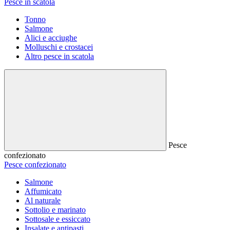
Pesce in scatola
Tonno
Salmone
Alici e acciughe
Molluschi e crostacei
Altro pesce in scatola
Pesce
confezionato
Pesce confezionato
Salmone
Affumicato
Al naturale
Sottolio e marinato
Sottosale e essiccato
Insalate e antipasti