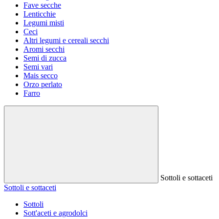
Fave secche
Lenticchie
Legumi misti
Ceci
Altri legumi e cereali secchi
Aromi secchi
Semi di zucca
Semi vari
Mais secco
Orzo perlato
Farro
Sottoli e sottaceti
Sottoli e sottaceti
Sottoli
Sott'aceti e agrodolci