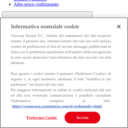
Altro pesce confezionato
Informativa essenziale cookie
Unicoop Etruria S.C., titolare del trattamento dei dati acquisiti
tramite il presente sito, informa l'utente che tale sito web utilizza
cookie di profilazione al fine di inviare messaggi pubblicitari in
linea con le preferenze manifestate nell'ambito della navigazione
Carne
in rete, anche attraverso l'arricchimento dei dati raccolti con altri
Carne
database.
Puoi gestire i cookie tramite il pulsante «Preferenze Cookie» di
seguito e, in ogni momento, mediante il link “modifica le tue
preferenze” nel footer del sito web.
Per maggiori informazioni in ordine ai cookie utilizzati dal sito
ed alla loro eventuale comunicazione è possibile consultare
l'informativa completa al link:
https://coopacasa.coopetruria.coop.it/cookiepolicy.html
Bovino
Ovino
Preferenze Cookie
Accetta
Suino
Equino