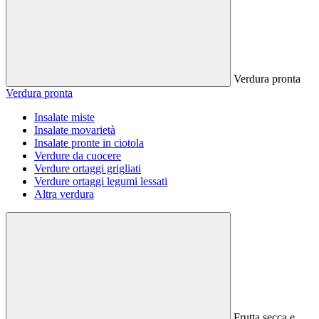
Verdura pronta
Verdura pronta
Insalate miste
Insalate movarietà
Insalate pronte in ciotola
Verdure da cuocere
Verdure ortaggi grigliati
Verdure ortaggi legumi lessati
Altra verdura
Frutta secca e