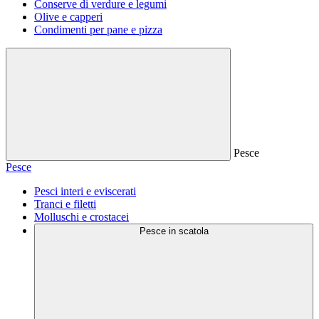
Conserve di verdure e legumi
Olive e capperi
Condimenti per pane e pizza
Pesce
Pesce
Pesci interi e eviscerati
Tranci e filetti
Molluschi e crostacei
Pesce in scatola