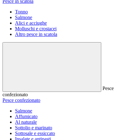
Pesce in scatola
Tonno
Salmone
Alici e acciughe
Molluschi e crostacei
Altro pesce in scatola
Pesce
confezionato
Pesce confezionato
Salmone
Affumicato
Al naturale
Sottolio e marinato
Sottosale e essiccato
Insalate e antipasti