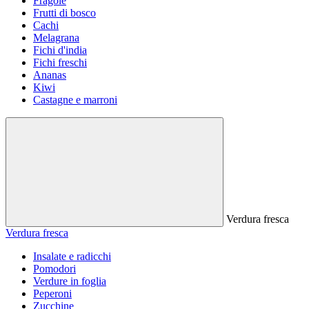
Fragole
Frutti di bosco
Cachi
Melagrana
Fichi d'india
Fichi freschi
Ananas
Kiwi
Castagne e marroni
Verdura fresca
Verdura fresca
Insalate e radicchi
Pomodori
Verdure in foglia
Peperoni
Zucchine