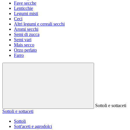
Fave secche
Lenticchie
Legumi misti
Ceci
Altri legumi e cereali secchi
Aromi secchi
Semi di zucca
Semi vari
Mais secco
Orzo perlato
Farro
Sottoli e sottaceti
Sottoli e sottaceti
Sottoli
Sott'aceti e agrodolci