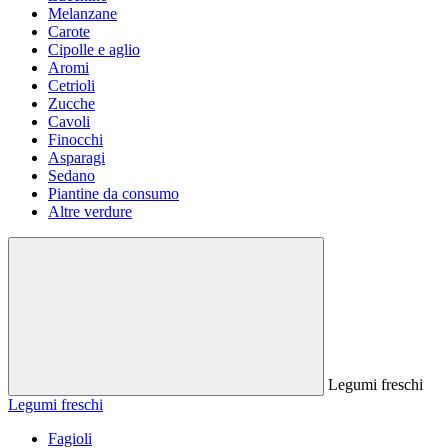
Melanzane
Carote
Cipolle e aglio
Aromi
Cetrioli
Zucche
Cavoli
Finocchi
Asparagi
Sedano
Piantine da consumo
Altre verdure
Legumi freschi
Legumi freschi
Fagioli