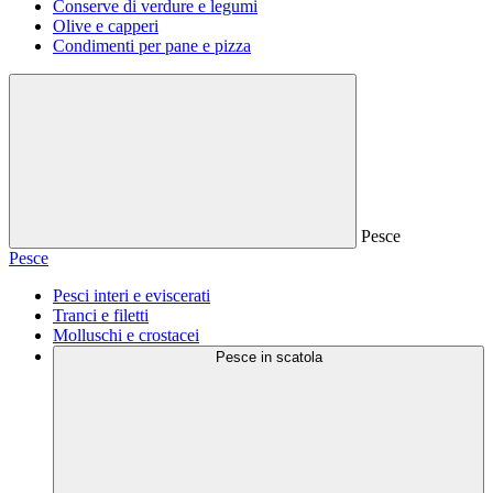
Conserve di verdure e legumi
Olive e capperi
Condimenti per pane e pizza
Pesce
Pesce
Pesci interi e eviscerati
Tranci e filetti
Molluschi e crostacei
Pesce in scatola