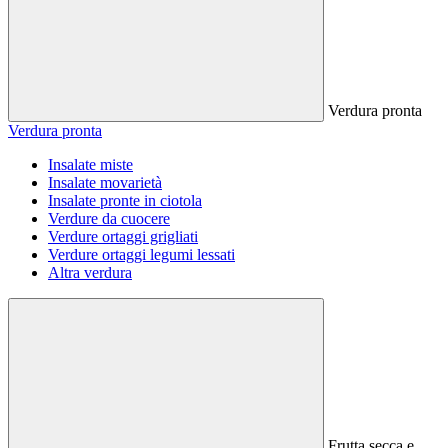
Verdura pronta
Verdura pronta
Insalate miste
Insalate movarietà
Insalate pronte in ciotola
Verdure da cuocere
Verdure ortaggi grigliati
Verdure ortaggi legumi lessati
Altra verdura
Frutta secca e