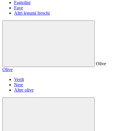
Fagiolini
Fave
Altri legumi freschi
Olive
Olive
Verdi
Nere
Altre olive