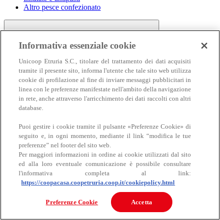
Altro pesce confezionato
Informativa essenziale cookie
Unicoop Etruria S.C., titolare del trattamento dei dati acquisiti
tramite il presente sito, informa l'utente che tale sito web utilizza
cookie di profilazione al fine di inviare messaggi pubblicitari in
linea con le preferenze manifestate nell'ambito della navigazione
Carne
in rete, anche attraverso l'arricchimento dei dati raccolti con altri
Carne
database.
Puoi gestire i cookie tramite il pulsante «Preferenze Cookie» di
seguito e, in ogni momento, mediante il link “modifica le tue
preferenze” nel footer del sito web.
Per maggiori informazioni in ordine ai cookie utilizzati dal sito
ed alla loro eventuale comunicazione è possibile consultare
l'informativa completa al link:
https://coopacasa.coopetruria.coop.it/cookiepolicy.html
Bovino
Ovino
Preferenze Cookie
Accetta
Suino
Equino