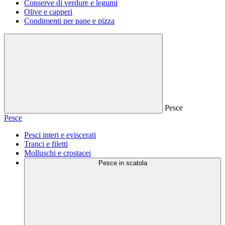
Conserve di verdure e legumi
Olive e capperi
Condimenti per pane e pizza
Pesce
Pesce
Pesci interi e eviscerati
Tranci e filetti
Molluschi e crostacei
Pesce in scatola