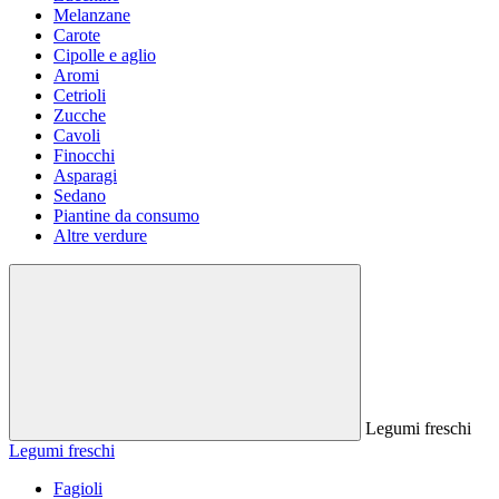
Melanzane
Carote
Cipolle e aglio
Aromi
Cetrioli
Zucche
Cavoli
Finocchi
Asparagi
Sedano
Piantine da consumo
Altre verdure
Legumi freschi
Legumi freschi
Fagioli