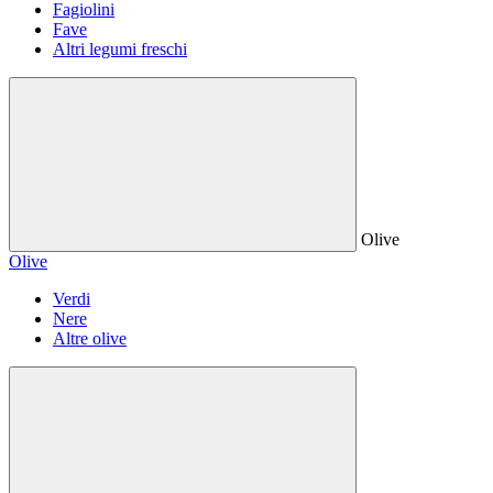
Fagiolini
Fave
Altri legumi freschi
Olive
Olive
Verdi
Nere
Altre olive