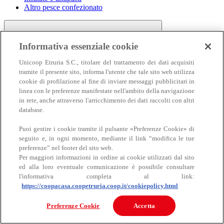
Altro pesce confezionato
Informativa essenziale cookie
Unicoop Etruria S.C., titolare del trattamento dei dati acquisiti
tramite il presente sito, informa l'utente che tale sito web utilizza
cookie di profilazione al fine di inviare messaggi pubblicitari in
linea con le preferenze manifestate nell'ambito della navigazione
Carne
in rete, anche attraverso l'arricchimento dei dati raccolti con altri
Carne
database.
Puoi gestire i cookie tramite il pulsante «Preferenze Cookie» di
seguito e, in ogni momento, mediante il link “modifica le tue
preferenze” nel footer del sito web.
Per maggiori informazioni in ordine ai cookie utilizzati dal sito
ed alla loro eventuale comunicazione è possibile consultare
l'informativa completa al link:
https://coopacasa.coopetruria.coop.it/cookiepolicy.html
Bovino
Ovino
Preferenze Cookie
Accetta
Suino
Equino