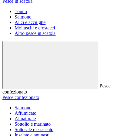
Pesce in scatola
Tonno
Salmone
Alici e acciughe
Molluschi e crostacei
Altro pesce in scatola
Pesce
confezionato
Pesce confezionato
Salmone
Affumicato
Al naturale
Sottolio e marinato
Sottosale e essiccato
Insalate e antipasti