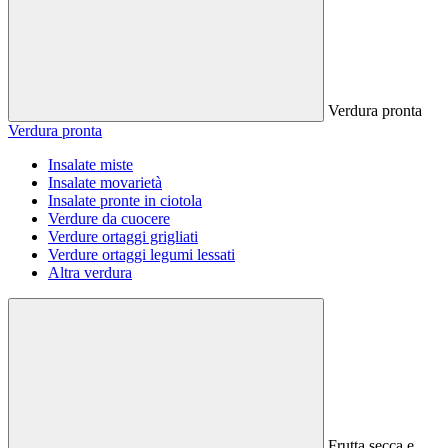
Verdura pronta
Verdura pronta
Insalate miste
Insalate movarietà
Insalate pronte in ciotola
Verdure da cuocere
Verdure ortaggi grigliati
Verdure ortaggi legumi lessati
Altra verdura
Frutta secca e