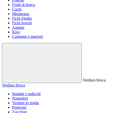
Fragole
Frutti di bosco
Cachi
Melagrana
Fichi d'india
Fichi freschi
Ananas
Kiwi
Castagne e marroni
Verdura fresca
Verdura fresca
Insalate e radicchi
Pomodori
Verdure in foglia
Peperoni
Zucchine